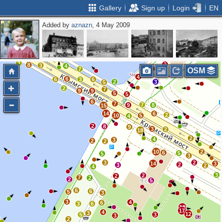
Gallery
Sign up
Login
EN
Added by
aznazn
, 4 May 2009
7
2
9
4
10
7
5
4
4
3
3
5
2
2
8
3
4
7
2
OSM
4
6
6
3
6
2
3
5
2
7
9
9
5
5
6
7
7
9
8
15
14
6
2
10
5
4
2
8
9
3
2
18
2
4
3
2
2
10
2
6
5
5
3
3
2
14
3
2
3
2
4
3
2
2
7
2
2
5
6
6
5
3
3
4
6
3
6
13
17
4
3
12
5
3
3
2