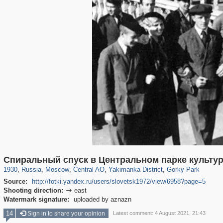
319,716
1,405,796
159,930
8,286
29,243
5,916
13,374
458
2,763
8
Спиральный спуск в Центральном парке культур
1930
,
Russia
,
Moscow
,
Central AO
,
Yakimanka District
,
Gorky Park
Source:
http://fotki.yandex.ru/users/slovetsk1972/view/6958?page=5
Shooting direction:
east

Watermark signature:
uploaded by aznazn
14
Sign in to share your opinion
Latest comment: 4 August 2021, 21:43