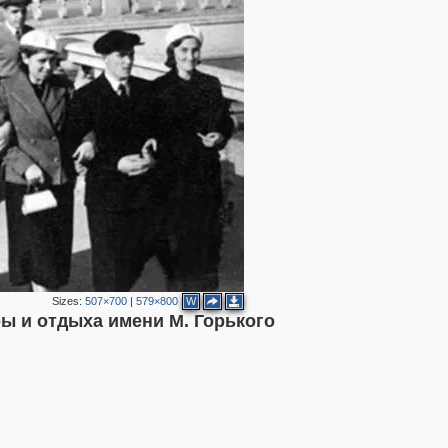
2
4
7
7
7
8
3
Sizes:
507×700
|
579×800
W
5
11
ы и отдыха имени М. Горького
2
6
4
2
2
2