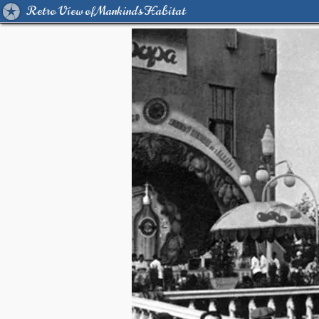
Retro View of Mankind's Habitat