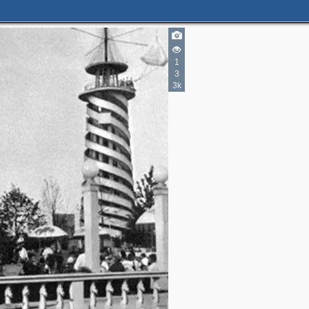
2
2
12
6
1
3
3k
2
5
3