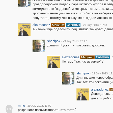
правдоподобной модели парашютного купола и отпу
замедлял это "падение", и которым потом втаскива
трофейной немецкой техники, что была на набережн
испугался, потому что внизу меня ждали ласковые
alexradonez
·
29 July 2013, 12:13
А что-нибудь подложить под "пятую точку-то" дава
shchipok
·
29 July 2013, 12:17
Давали. Куски т.н. ковровых дорожек.
alexradonez
·
Почему "так называемых"?
shchipok
·
29 July 2013, 12
Длиннющие ковро-образ
Так вот эти покрытия (
alexradonez
Доводилось, я
давали добро 
miho
·
29 July 2013, 11:09
m
разрешите позаимствовать это фото?