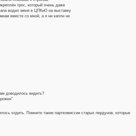
икреплён трос, который очень даже
 папа водил меня в ЦПКиО на выставку
мкам вместе со мной, а я ни капли не
ам доводилось видеть?
орожки".
илось ходить. Помните такие парткомиссии старых пердунов, которые