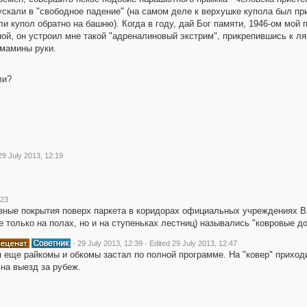
скали в "свободное падение" (на самом деле к верхушке купола был пр
ли купол обратно на башню). Когда в году, дай Бог памяти, 1946-ом мой
ой, он устроил мне такой "адреналиновый экстрим", прикрепившись к ля
 мамины руки.
ли?
29 July 2013, 12:19
:23
ные покрытия поверх паркета в коридорах официальных учреждениях В
не только на полах, но и на ступеньках лестниц) назывались "ковровые д
·
·
29 July 2013, 12:39
Edited 29 July 2013, 12:47
 еще райкомы и обкомы застал по полной программе. На "ковер" приход
на выезд за рубеж.