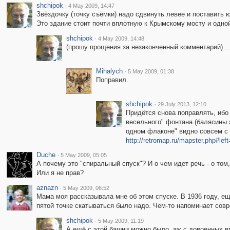
shchipok
·
4 May 2009, 14:47
Звёздочку (точку съёмки) надо сдвинуть левее и поставить ю
Это здание стоит почти вплотную к Крымскому мосту и одно
shchipok
·
4 May 2009, 14:48
(прошу прощения за незаконченный комментарий) ..
Mihalych
·
5 May 2009, 01:38
Поправил.
shchipok
·
29 July 2013, 12:10
Придётся снова поправлять, ибо 
весельного" фонтана (балясины э
одном флаконе" видно совсем с д
http://retromap.ru/mapster.php#l
Duche
·
5 May 2009, 05:05
А почему это "спиральный спуск"? И о чем идет речь - о то
Или я не прав?
aznazn
·
5 May 2009, 06:52
Мама моя рассказывала мне об этом спуске. В 1936 году, е
пятой точке скатываться было надо. Чем-то напоминает совр
shchipok
·
5 May 2009, 11:19
А ещё с этой башни можно было, аж с довоенных в