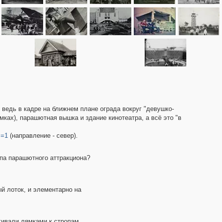
 ведь в кадре на ближнем плане ограда вокруг "девушко-
мках), парашютная вышка и здание кинотеатра, а всё это "в
s=1
(направление - север).
ипа парашютного аттракциона?
й лоток, и элементарно на
гивали лямками к стропам