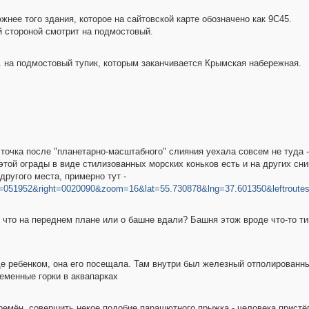
жнее того здания, которое на сайтовской карте обозначено как 9С45.
й стороной смотрит на подмостовый.
. на подмостовый тупик, которым заканчивается Крымская набережная.
точка после "планетарно-масштабного" слияния уехала совсем не туда -
той ограды в виде стилизованных морских коньков есть и на других сни
ругого места, примерно тут -
eft=051952&right=0020090&zoom=16&lat=55.730878&lng=37.601350&leftroute
м, что на переднем плане или о башне вдали? Башня этож вроде что-то т
ще ребенком, она его посещала. Там внутри был железный отполированны
еменные горки в аквапарках
ремён, совершить некое подобие парашютного прыжка - человека пристё