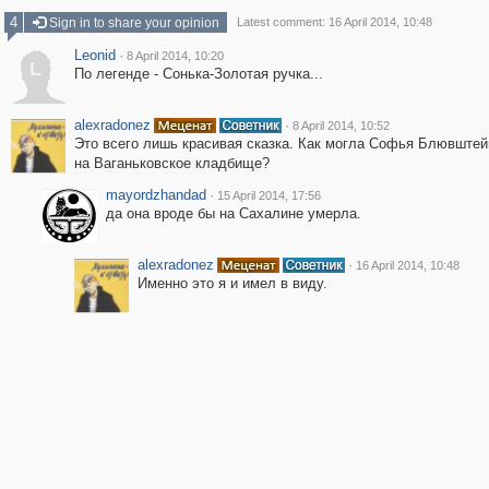
4
Sign in to share your opinion
Latest comment: 16 April 2014, 10:48
Leonid
·
8 April 2014, 10:20
L
По легенде - Сонька-Золотая ручка...
alexradonez
·
8 April 2014, 10:52
Это всего лишь красивая сказка. Как могла Софья Блювштей
на Ваганьковское кладбище?
mayordzhandad
·
15 April 2014, 17:56
да она вроде бы на Сахалине умерла.
alexradonez
·
16 April 2014, 10:48
Именно это я и имел в виду.