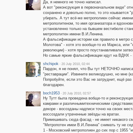
Да, я немного не точно написал.
А вот "реконсрукция в первоначальном виде" отн
сохранено и довольно полно, то это нзывается "
убирать. А тут всё-же метрополиен сейчас имени
метрополитеном, то имя организатора и вдохнови
установленно только на бывшем вестибюле станц
метрополитен имени В.И.Ленина.
А фальсификации истории как правило в метро с
Молотова" - хотя это вообще-то из Маркса, или 
революции) - хотя просто поустанавливали затво
Но самые яркие фальсификации идут на ВДНХ - н
shchipok
·
20 July 2010, 02:44
Пардон, я не понял, что Вы тут НЕТОЧНО написа
"реставрации". Извините великодушно, но мне (к
Попробуйте, если это Вас не затруднит, ещё р
благодарен.
boch1953
·
20 July 2010, 02:57
Ну Тутт была проведена вобще-то и реконсрукци
камрами и различнымитехническими средствами, 
декоре - восозданы надписи точно на своих мест
воссоздали утраченные звёзды на вратах.
Примешивать сюда фасад - не имеет никакого смы
"Метропотен имеи В.И.Ленина" снимать ту не сед
1 - Московский метрополиен до сих пор с 1955 "