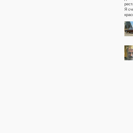
рест
Я сч
крас