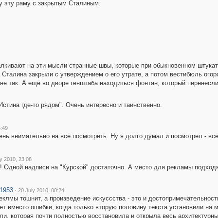
у эту раму с закрытым Сталиным.
талкивают на эти мысли странные швы, которые при обыкновенном шту
 Сталина закрыли с утверждением о его утрате, а потом вестибюль огор
 не так. А ещё во дворе генштаба находиться фонтан, который перенесли 
Истина где-то рядом". Очень интересно и таинственно.
6:49
ень внимательно на всё посмотреть. Ну я долго думал и посмотрел - всё
y 2010, 23:08
! Одной надписи на "Курской" достаточно. А место для рекламы подход
1953
·
20 July 2010, 00:24
еклмы тошнит, а произведение искуссства - это и достопримечательность
ет вместо ошибки, когда только вторую половину текста установили на 
ли, которая почти полностью восстановила и открыла весь архитектурн