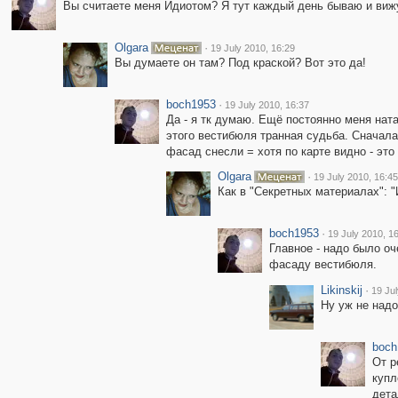
Вы считаете меня Идиотом? Я тут каждый день бываю и виж
Olgara
·
19 July 2010, 16:29
Вы думаете он там? Под краской? Вот это да!
boch1953
·
19 July 2010, 16:37
Да - я тк думаю. Ещё постоянно меня на
этого вестибюля транная судьба. Сначала
фасад снесли = хотя по карте видно - это
Olgara
·
19 July 2010, 16:45
Как в "Секретных материалах": "
boch1953
·
19 July 2010, 1
Главное - надо было оч
фасаду вестибюля.
Likinskij
·
19 Jul
Ну уж не надо
boch
От р
купл
дета