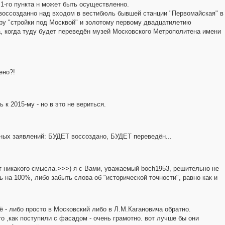
 1-го пункта н может быть осуществленно.
воссозданно над входом в вестибюль бывшей станции "Первомайская" в
ору "стройки под Москвой" и золотому первому двадцатилетию
а, когда туду будет переведён музей Московского Метрополитена имени
ено?!
к 2015-му - но в это не вериться.
ных заявлений: БУДЕТ воссоздано, БУДЕТ переведён...
 никакого смысла.>>>) я с Вами, уважаемый boch1953, решительно не
ь на 100%, либо забыть слова об "исторической точности", равно как и
 - либо просто в Московский либо в Л.М.Кагановича обратно.
о ,как поступили с фасадом - очень грамотно. вот лучше бы они