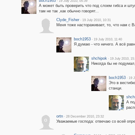
boch1953
·
19 July 2010, 05:39
А может быть проверить что под слоем гибса и шту
там не так ,как обычно говорят...
Clyde_Fisher
·
19 July 2010, 10:31
Меня тоже настораживает, то, что нам с 
boch1953
·
19 July 2010, 11:40
Я думаю - что ничего. А всё равн
shchipok
·
19 July 2010, 15
Никогда бы не подумал,
boch1953
·
19 J
Это в вестибю
станци.
shch
А по
расп
ortn
·
28 December 2010, 23:32
o
Уважаемые господа: отвечаю со всей опре