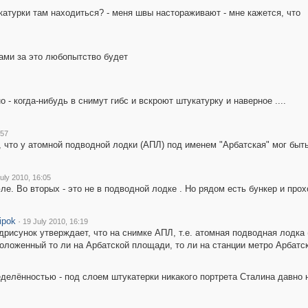
катурки там находиться? - меня швы настораживают - мне кажется, что
Вами за это любопытство будет
о - когда-нибудь в снимут гибс и вскроют штукатурку и наверное ....
:57
 что у атомной подводной лодки (АПЛ) под именем "Арбатская" мог быть
uly 2010, 16:05
ле. Во вторых - это не в подводной лодке . Но рядом есть бункер и прох
ipok
·
19 July 2010, 16:19
дрисунок утверждает, что на снимке АПЛ, т.е. атомная подводная лодка
оложенный то ли на Арбатской площади, то ли на станции метро Арбатск
делённостью - под слоем штукатерки никакого портрета Сталина давно н