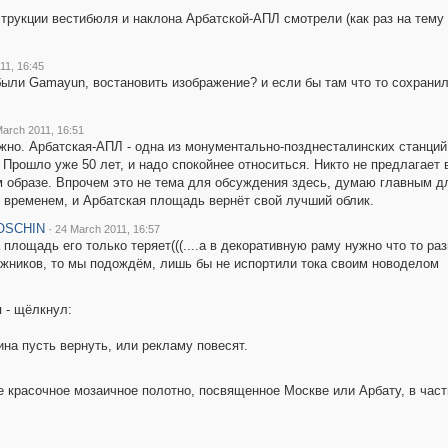
струкции вестибюля и наклона Арбатской-АПЛ смотрели (как раз на тему
11, 16:45
ыли Gamayun, востановить изображение? и если бы там что то сохранил
arch 2011, 16:51
но. Арбатская-АПЛ - одна из монументально-позднесталинских станций
 Прошло уже 50 лет, и надо спокойнее относиться. Никто не предлагает
 образе. Впрочем это не тема для обсуждения здесь, думаю главным дл
 временем, и Арбатская площадь вернёт свой лучший облик.
OSCHIN
·
24 March 2011, 16:57
 площадь его только теряет(((....а в декоративную раму нужно что то ра
жников, то мы подождём, лишь бы не испортили тока своим новоделом
 - щёлкнул:
на пусть вернуть, или рекламу повесят.
е красочное мозаичное полотно, посвященное Москве или Арбату, в част