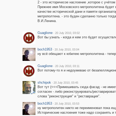
2 - это историчесое наслоение ,которое с учётом
Прежнее имя Московского метрополитена будет 
качестве исторической дани и памяти организат
метрополтена. - это буден сделанно только тогд
В.И.Ленина.
Guaglione
·
20 July 2010, 03:02
Вот бы узнать - когда и кем это будет осуществл
boch1953
·
20 July 2010, 03:04
ну всё обещают к юбилею метрополитена - теперь 
Guaglione
·
20 July 2010, 03:11
Вот потому-то я и недоумеваю от безапелляцион
shchipok
·
20 July 2010, 03:45
Вот тут (<<<Примешивать сюда фасад - не имеет
согласен - либо реконструировать/реставрироват
слова "реконструкция" и "реставрация".
boch1953
·
20 July 2010, 03:53
ну метрополитен никто не переименовал пока ещё
Исторические наслоения тоже надо сохранять и т