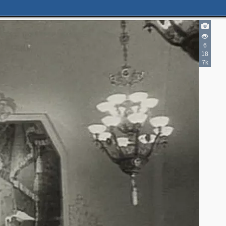
2
6
18
7k
5
6
3
3
3
4
5
4
13
7
20
16
13
10
14
25
10
19
22
3
15
11
12
15