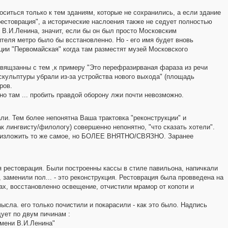
оситься только к тем зданиям, которые не сохранились, а если здание
рестоврация", а исторические наслоения также не седует полностью
 В.И.Ленина, значит, если бы он был просто Московским
теля метро было бы всстановленно. Но - его имя будет вновь
ии "Первомайская" когда там разместят музей Московского
вящзанны с тем ,к примеру "Это перефразирваная фараза из речи
"скульптуры убрали из-за устройства нового выхода" (площадь
ров.
о там ... пробить правдой оборону лжи почти невозможно.
ли. Тем более непонятна Ваша трактовка "реконструкции" и
ак лингвисту/филологу) совершенно непонятно, "что сказать хотели".
аз изложить то же самое, но БОЛЕЕ ВНЯТНО/СВЯЗНО. Заранее
я рестоврация. Были построенны кассы в стиле павильона, напичкали
заменили пол... - это реконструкция. Рестоврация была провведена на
ах, восстановленно освещение, отчистили мрамор от копоти и
сла. его только почистили и покарасили - как это было. Надпись
ует по двум пичинам :
имени В.И.Ленина"