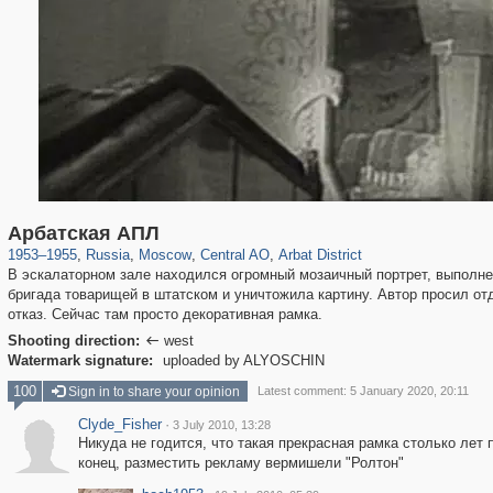
319,864
1,406,840
160,012
8,286
29,243
5,916
13,485
356
Арбатская АПЛ
1953
–
1955
,
Russia
,
Moscow
,
Central AO
,
Arbat District
В эскалаторном зале находился огромный мозаичный портрет, выполне
бригада товарищей в штатском и уничтожила картину. Автор просил от
отказ. Сейчас там просто декоративная рамка.
Shooting direction:
west

Watermark signature:
uploaded by ALYOSCHIN
100
Sign in to share your opinion
Latest comment: 5 January 2020, 20:11
Clyde_Fisher
·
3 July 2010, 13:28
Никуда не годится, что такая прекрасная рамка столько лет 
конец, разместить рекламу вермишели "Ролтон"