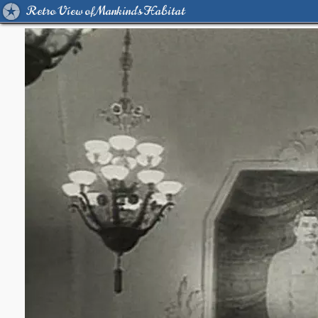
Retro View of Mankind's Habitat