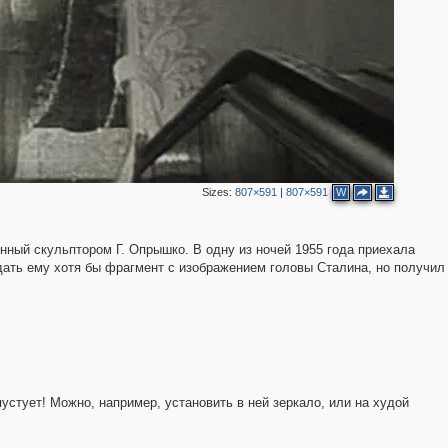
11
9
6
3
9
2
2
2
2
2
Sizes:
807×591
|
807×591
W
2
нный скульптором Г. Опрышко. В одну из ночей 1955 года приехала
дать ему хотя бы фрагмент с изображением головы Сталина, но получил
пустует! Можно, например, установить в ней зеркало, или на худой