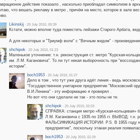
аврационое действие показало , насколько приобладал символизм в архи
итаю, что вешать рекламу в метро , причём на место, которое в зале в
иво.
Likinskij
·
20 July 2010, 00:39
Кстати, можно вполне туда поместить пейзажи Старого Арбата, ведь
А для некоторых и "Триумф воли" с "Вечным жидом" - произведения
shchipok
·
20 July 2010, 01:23
Маленькое уточнение: т.н. реконструкция ст. метро "Курская-коль
им. Л.М. Кагановича". То ли тут некая выборочность при "воссозда
истории".
boch1953
·
20 July 2010, 01:27
Дело в том , что тут уже друга идёт линия - ведь москов
"Государственное унитарное предприятие "Московский орд
В.И.Ленина" - эту информацию я проверял .
Но вот что они сделали не так - это полы не те.
shchipok
·
20 July 2010, 02:03
СПРАВКА: станция метро «Курская-кольцевая» бы
Л.М. Кагановича с 1935 по 1955 гг. ВЫВОД: т.н.
ФАЛЬСИФИКАЦИЯ ИСТОРИИ. P.S. В 1955 году не б
предприятие", поскольку этакая реалия появил
boch1953
·
20 July 2010, 02:29