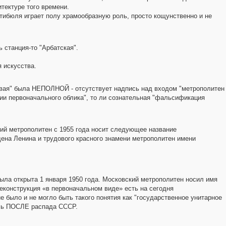
тектуре того времени.
естибюля играет полу храмообразную роль, просто кощунственно и не
 станция-то "Арбатская".
 искусства.
цевая" была НЕПОЛНОЙ - отсутствует надпись над входом "метрополитен
нии первоначального облика", то ли сознательная "фальсификация
ский метрополитен с 1955 года носит следующее название
ена Ленина и трудового красного знамени метрополитен имени
ла открыта 1 января 1950 года. Московский метрополитен носил имя
 реконструкция «в первоначальном виде» есть на сегодня
ыло и не могло быть такого понятия как "государственное унитарное
ась ПОСЛЕ распада СССР.