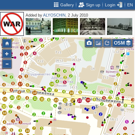
Gallery
Sign up
Login
EN
Added by
ALYOSCHIN
, 2 July 2010
5
2
3
2
2
2
2
3
2
4
3
2
2
OSM
3
4
3
4
4
5
2
5
2
4
5
4
2
7
2
3
6
2
2
4
5
8
2
17
19
4
6
15
8
7
6
22
4
5
8
5
4
6
7
10
10
20
14
7
4
9
11
6
18
11
9
6
3
23
10
11
15
23
2
3
6
8
6
2
32
7
8
3
2
2
10
2
2
2
3
5
4
3
7
3
5
14
5
3
10