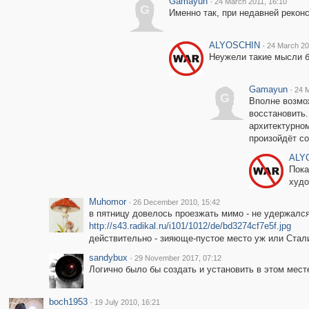
Gamayun
·
24 March 2011, 16:10
G
Именно так, при недавней рекон
ALYOSCHIN
·
24 March 20
Неужели такие мысли б
Gamayun
·
24 M
G
Вполне возмож
восстановить.
архитектурном
произойдёт со
ALY
Пока
худо
Muhomor
·
26 December 2010, 15:42
в пятницу довелось проезжать мимо - не удержался
http://s43.radikal.ru/i101/1012/de/bd3274cf7e5f.jpg
действительно - зияюще-пустое место уж или Стали
sandybux
·
29 November 2017, 07:12
Логично было бы создать и установить в этом мест
boch1953
·
19 July 2010, 16:21