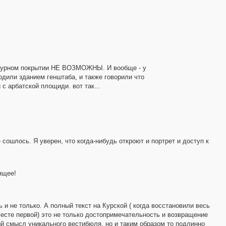
катурном покрытии НЕ ВОЗМОЖНЫ. И вообще - у
одили зданием генштаба, и также говорили что
с арбатской площиди. вот так...
 сошлось. Я уверен, что когда-нибудь откроют и портрет и доступ к
ящее!
 и не только. А полный текст на Курской ( когда восстановили весь
месте первой) это не только достопримечательность и возвращение
ый смысл уникального вестибюля, но и таким образом то подлинно