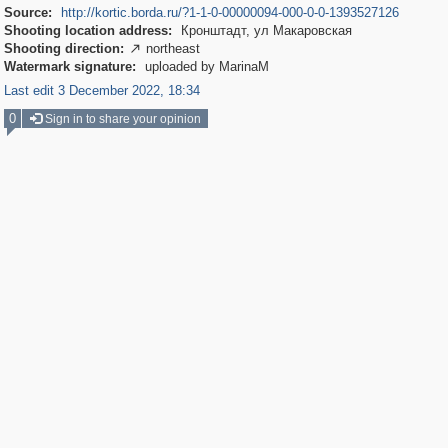
Source:
http://kortic.borda.ru/?1-1-0-00000094-000-0-0-1393527126
Shooting location address:
Кронштадт, ул Макаровская
Shooting direction:
northeast

Watermark signature:
uploaded by MarinaM
Last edit 3 December 2022, 18:34
0
Sign in to share your opinion