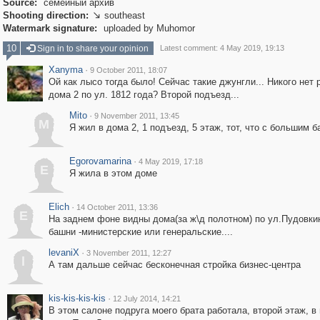
Source:
семейный архив
Shooting direction:
southeast

Watermark signature:
uploaded by Muhomor
10
Sign in to share your opinion
Latest comment: 4 May 2019, 19:13
Xanyma
·
9 October 2011, 18:07
Ой как лысо тогда было! Сейчас такие джунгли... Никого нет 
дома 2 по ул. 1812 года? Второй подъезд...
Mito
·
9 November 2011, 13:45
M
Я жил в дома 2, 1 подъезд, 5 этаж, тот, что с большим 
Egorovamarina
·
4 May 2019, 17:18
E
Я жила в этом доме
Elich
·
14 October 2011, 13:36
E
На заднем фоне видны дома(за ж\д полотном) по ул.Пудовкин
башни -министерские или генеральские....
levaniX
·
3 November 2011, 12:27
l
А там дальше сейчас бесконечная стройка бизнес-центра
kis-kis-kis-kis
·
12 July 2014, 14:21
В этом салоне подруга моего брата работала, второй этаж, в