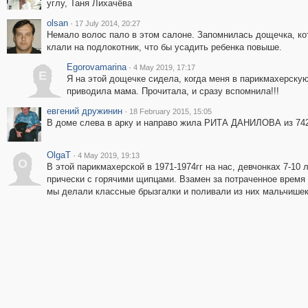
углу, Таня Лихачёва
olsan
·
17 July 2014, 20:27
Немало волос пало в этом салоне. Запомнилась дощечка, к
клали на подлокотник, что бы усадить ребенка повыше.
Egorovamarina
·
4 May 2019, 17:17
E
Я на этой дощечке сидела, когда меня в парикмахерску
приводила мама. Прочитала, и сразу вспомнила!!!
евгений дружинин
·
18 February 2015, 15:05
В доме слева в арку и направо жила РИТА ДАНИЛОВА из 742
OlgaT
·
4 May 2019, 19:13
O
В этой парикмахерской в 1971-1974гг на нас, девчонках 7-10
прически с горячими щипцами. Взамен за потраченное время
мы делали классные брызгалки и поливали из них мальчишек