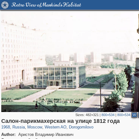
Retro View of Mankind's Habitat
Sizes:
482×321
|
800×534
|
800×534
W
319,716
1,405,755
8,286
27,128
29,243
310
6,082
107
Салон-парикмахерская на улице 1812 года
1968
,
Russia
,
Moscow
,
Western AO
,
Dorogomilovo
Author:
Аристов Владимир Иванович