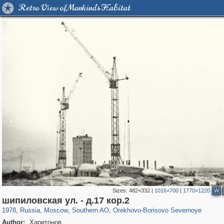
Retro View of Mankind's Habitat
Sizes:
482×332
|
1016×700
|
1770×1220
W
319,716
1,405,779
8,286
21,636
29,243
390
3,004
75
шипиловская ул. - д.17 кор.2
1978
,
Russia
,
Moscow
,
Southern AO
,
Orekhovo-Borisovo Severnoye
Author:
Харитонов