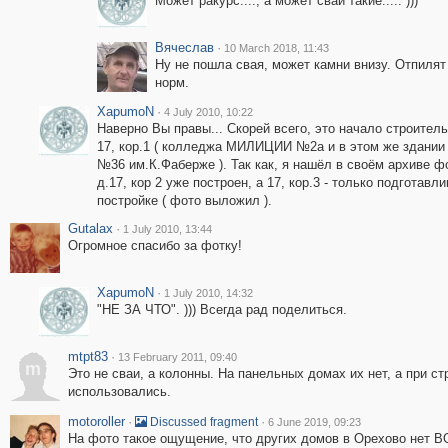
Может ракурс...., а может сваи такие..... )))
Вячеслав
·
10 March 2018, 11:43
Ну не пошла свая, может камни внизу. Отпилят
норм.
XapumoN
·
4 July 2010, 10:22
Наверно Вы правы... Скорей всего, это начало строител
17, кор.1 ( колледжа МИЛИЦИИ №2а и в этом же здании
№36 им.К.Фаберже ). Так как, я нашёл в своём архиве ф
д.17, кор 2 уже построен, а 17, кор.3 - только подготавли
постройке ( фото выложил ).
Gutalax
·
1 July 2010, 13:44
Огромное спасибо за фотку!
XapumoN
·
1 July 2010, 14:32
"НЕ ЗА ЧТО". ))) Всегда рад поделиться.
mtpt83
·
13 February 2011, 09:40
m
Это не сваи, а колонны. На панельных домах их нет, а при ст
использовались.
motoroller
·
·
Discussed fragment
6 June 2019, 09:23
На фото такое ощущение, что других домов в Орехово нет