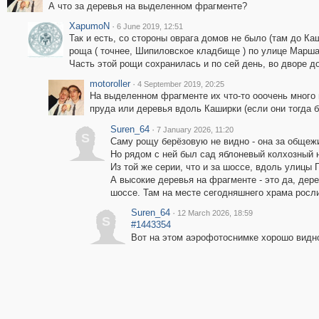
А что за деревья на выделенном фрагменте?
XapumoN
·
6 June 2019, 12:51
Так и есть, со стороны оврага домов не было (там до Ка
роща ( точнее, Шипиловское кладбище ) по улице Марша
Часть этой рощи сохранилась и по сей день, во дворе до
motoroller
·
4 September 2019, 20:25
На выделенном фрагменте их что-то ооочень много 
пруда или деревья вдоль Каширки (если они тогда б
Suren_64
·
7 January 2026, 11:20
S
Саму рощу берёзовую не видно - она за общеж
Но рядом с ней был сад яблоневый колхозный 
Из той же серии, что и за шоссе, вдоль улицы
А высокие деревья на фрагменте - это да, дер
шоссе. Там на месте сегодняшнего храма росл
Suren_64
·
12 March 2026, 18:59
S
#1443354
Вот на этом аэрофотоснимке хорошо видно