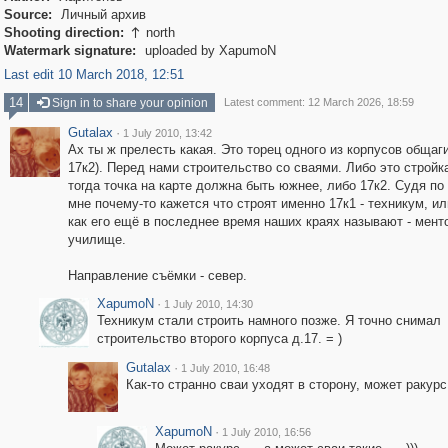
Source:
Личный архив
Shooting direction:
north

Watermark signature:
uploaded by XapumoN
Last edit 10 March 2018, 12:51
14
Sign in to share your opinion
Latest comment: 12 March 2026, 18:59
Gutalax
·
1 July 2010, 13:42
Ах ты ж прелесть какая. Это торец одного из корпусов общаги
17к2). Перед нами строительство со сваями. Либо это стройка
тогда точка на карте должна быть южнее, либо 17к2. Судя по
мне почему-то кажется что строят именно 17к1 - техникум, ил
как его ещё в последнее время наших краях называют - мент
училище.
Направление съёмки - север.
XapumoN
·
1 July 2010, 14:30
Техникум стали строить намного позже. Я точно снимал
строительство второго корпуса д.17. = )
Gutalax
·
1 July 2010, 16:48
Как-то странно сваи уходят в сторону, может ракурс
XapumoN
·
1 July 2010, 16:56