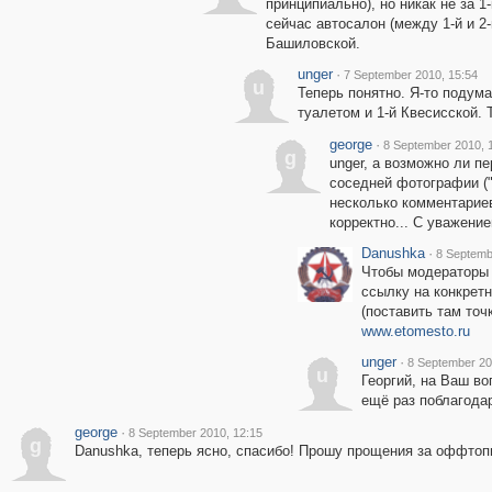
принципиально), но никак не за 1
сейчас автосалон (между 1-й и 2
Башиловской.
unger
·
7 September 2010, 15:54
u
Теперь понятно. Я-то подум
туалетом и 1-й Квесисской. 
george
·
8 September 2010, 
g
unger, а возможно ли п
соседней фотографии ("
несколько комментариев 
корректно... С уважение
Danushka
·
8 Septemb
Чтобы модераторы 
ссылку на конкретн
(поставить там точ
www.etomesto.ru
unger
·
8 September 20
u
Георгий, на Ваш во
ещё раз поблагода
george
·
8 September 2010, 12:15
g
Danushka, теперь ясно, спасибо! Прошу прощения за оффтопи