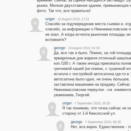
времени. Сейчас за сценой находился бы пандус Б
рынка. Мелкое двухэтажное здание, примыкающее к
фото. Так что, все правильно!
unger
·
12 August 2010, 17:12
u
Спасибо за подтверждение места съемки и, от
спасибо, за информацию о Нижнемасловском п
не знал. А когда исчезла рыночная площадь не
вспомните?
george
·
13 August 2010, 01:30
g
Да, все так и было. Помню, на той площад
ярмарочные дни жарили отличный шашлык
коп./100 г. А также иногда приезжала поле
гречневой кашей (не помню, с тушенкой ил
исчезла с постройкой автосалона где-то в
автосалона было одно, не очень большое,
заставлена машинами на продажу. Сейчас
Нижнемасловские переулки - см. коммента
уважением, Георгий.
unger
·
7 September 2010, 05:30
u
Я так понимаю, что точка сейчас не н
сторону от 1-й Квесисской ул.
george
·
7 September 2010, 06:39
g
Нет, все верно. Единственное - т