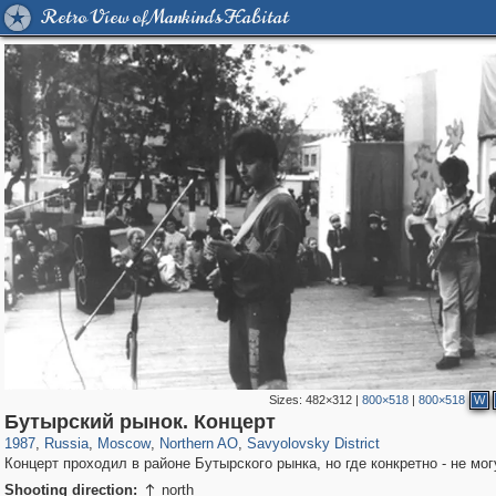
Retro View of Mankind's Habitat
Sizes:
482×312
|
800×518
|
800×518
W
319,716
1,405,774
8,286
22,533
29,243
598
835
9
Бутырский рынок. Концерт
1987
,
Russia
,
Moscow
,
Northern AO
,
Savyolovsky District
Концерт проходил в районе Бутырского рынка, но где конкретно - не мог
Shooting direction:
north
