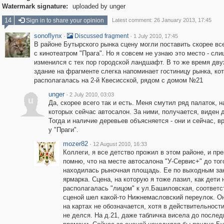
Watermark signature:
uploaded by unger
14
Sign in to share your opinion
Latest comment: 26 January 2013, 17:45
sonoflynx
·
·
Discussed fragment
1 July 2010, 17:45
В районе Бутырского рынка сцену могли поставить скорее вс
с кинотеатром "Прага". Но я совсем не узнаю это место - сл
изменился с тех пор городской ландшафт. В то же время дв
здание на фрагменте слегка напоминает гостиницу рынка, ко
располагалась на 2-й Квесисской, рядом с домом №21
unger
·
2 July 2010, 03:03
u
Да, скорее всего так и есть. Меня смутил ряд палаток, н
которых сейчас автосалон. За ними, получается, виден
Тогда и наличие деревьев объясняется - они и сейчас, в
у "Праги".
mozer82
·
12 August 2010, 16:33
Коллеги, я все детство прожил в этом районе, и пр
помню, что на месте автосалона "У-Сервис+" до тог
находилась рыночная площадь. Ее по выходным за
ярмарка. Сцена, на которую я тоже лазил, как дети 
располагалась "лицом" к ул.Башиловская, соответс
сценой шел какой-то Нижнемасловский переулок. О
на картах не обозначается, хотя в действительност
не делся. На д.21, даже табличка висела до послед