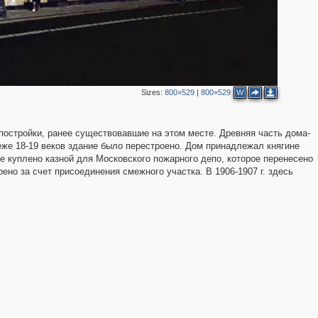
Sizes:
800×529
|
800×529
W
3
2
остройки, ранее существовавшие на этом месте. Древняя часть дома-
4
5
беже 18-19 веков здание было перестроено. Дом принадлежал княгине
2
е куплено казной для Московского пожарного депо, которое перенесено
ено за счет присоединения смежного участка. В 1906-1907 г. здесь
4
2
3
4