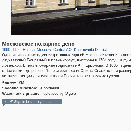
319,864
1,406,840
160,012
8,286
29,243
5,916
19,395
722
Московское пожарное депо
1990
–
1996
,
Russia
,
Moscow
,
Central AO
,
Khamovniki District
Одно из известных административных зданий Москвы объединило две п
двухэтажный Г-образный в плане корпус, выстроен в 1764 году. На ру
Хованской. В послепожарные годы-семье А.П.Ермолова. В 1835г. здани
с Волхонки, где решено было строить храм Христа Спасителя, и расшир
читались лекции для слушателей Пречистенских рабочих курсов.
Source:
КМ
Shooting direction:
northeast

Watermark signature:
uploaded by Olgara
0
Sign in to share your opinion