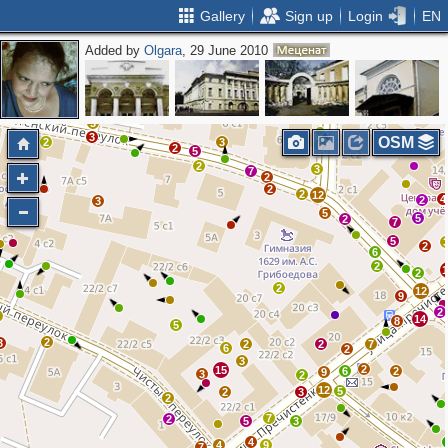
Gallery
Sign up
Login
EN
Added by
Olgara
, 29 June 2010
2
5
2
4
2
3
3
3
OSM
2
3
6
2
5
2
3
7
2
2
2
12
4
2
3
5
5
2
7
5
2
6
2
2
2
12
9
2
6
14
8
5
2
3
2
2
7
6
2
3
2
15
6
2
9
3
2
12
5
2
3
2
7
2
5
3
4
4
9
7