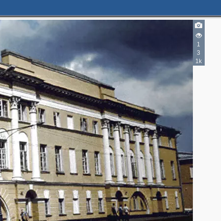
1
3
1k
7
5
2