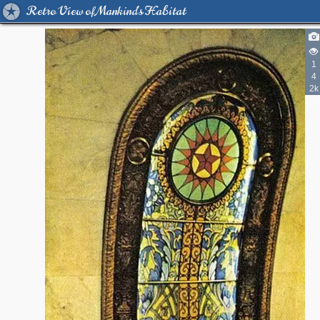
Retro View of Mankind's Habitat
1
4
2k