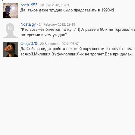
boch1953
·
20 July 2010, 13:03
Да, такое даже трудно было представить в 1990-х!
Nostalgy
·
14 February 2012, 19:19
N
"Кто возьмёт билетов пачку..." )) А разве в 90-х не торговали 
лотереями и чем угодно?
Oleg7070
·
20 September 2012, 06:47
Да.Сейчас сидят ребята похожей наружности и торгуют шма
всякой.Милиция (тьфу-полиция)их не трогает.Все при делах.