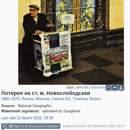
Sizes:
364×700
|
533×1024
W
319,780
1,406,255
159,978
8,286
29,243
5,916
53,034
2,283
Лотерея на ст. м. Новослободская
1960
–
1970
,
Russia
,
Moscow
,
Central AO
,
Tverskoy District
Source:
National Geographic
Watermark signature:
uploaded by Guaglione
Last edit 11 March 2016, 18:26
3
Sign in to share your opinion
Latest comment: 20 September 2012, 06:47