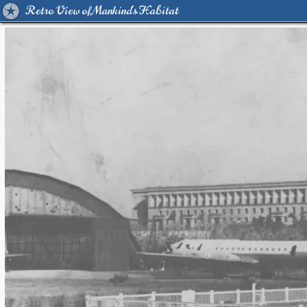
Retro View of Mankind's Habitat