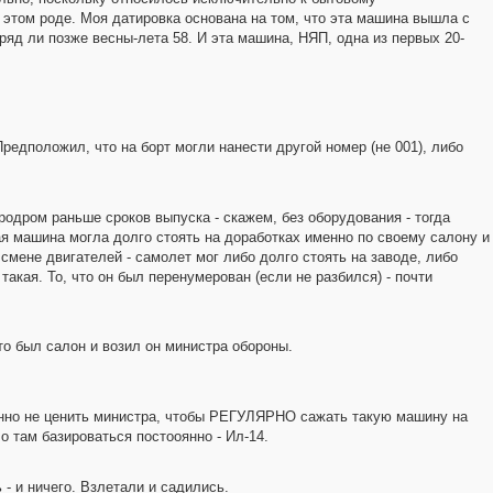
в этом роде. Моя датировка основана на том, что эта машина вышла с
вряд ли позже весны-лета 58. И эта машина, НЯП, одна из первых 20-
редположил, что на борт могли нанести другой номер (не 001), либо
эродром раньше сроков выпуска - скажем, без оборудования - тогда
ная машина могла долго стоять на доработках именно по своему салону и
смене двигателей - самолет мог либо долго стоять на заводе, либо
акая. То, что он был перенумерован (если не разбился) - почти
то был салон и возил он министра обороны.
енно не ценить министра, чтобы РЕГУЛЯРНО сажать такую машину на
о там базироваться постооянно - Ил-14.
- и ничего. Взлетали и садились.