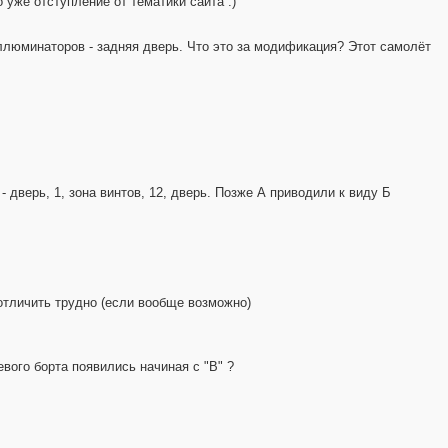
о уже отступление от тематики сайта :)
иллюминаторов - задняя дверь. Что это за модификация? Этот самолёт
 - дверь, 1, зона винтов, 12, дверь. Позже А приводили к виду Б
 отличить трудно (если вообще возможно)
вого борта появились начиная с "В" ?