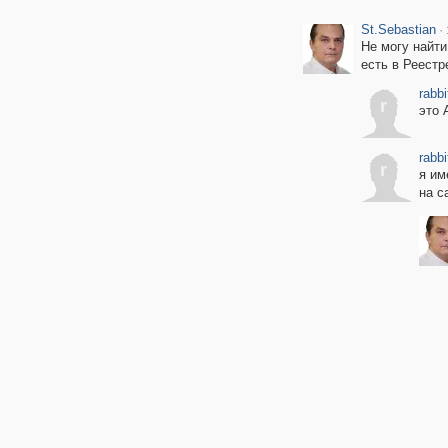
St.Sebastian
·
Не могу найти
есть в Реестр
rabbi
r
это 
rabbi
r
я им
на с