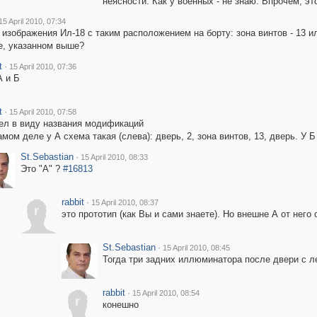
неясности. Как у военных - не знаю. Впрочем, эт
15 April 2010, 07:34
 изображения Ил-18 с таким расположением на борту: зона винтов - 13 
е, указанном выше?
t
·
15 April 2010, 07:36
А и Б
t
·
15 April 2010, 07:58
ел в виду названия модификаций
амом деле у А схема такая (слева): дверь, 2, зона винтов, 13, дверь. У Б
St.Sebastian
·
15 April 2010, 08:33
Это "А" ?
#16813
rabbit
·
15 April 2010, 08:37
r
это прототип (как Вы и сами знаете). Но внешне А от него
St.Sebastian
·
15 April 2010, 08:45
Тогда три задних иллюминатора после двери с ле
rabbit
·
15 April 2010, 08:54
r
конешно