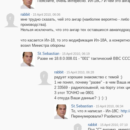
Поясните, очень интересно. Ил-18С? И чей это анга
rabbit
·
15 April 2010, 06:06
r
мне трудно сказать, чей это ангар (наиболее вероятно - ли
производства).
Нельзя исключить, что это ангар тех оставшихся авиаподраз
что касается Ил-18, то это модификация Ил-18А, а конкретно
возил Министра обороны
St.Sebastian
·
15 April 2010, 06:19
Разве не 18.8.0.008.01 - "001" тактический ВВС С
rabbit
·
15 April 2010, 06:28
r
радует хорошее знакомство с темой :)
1 не понял, почему "разве" - в чем Ваша 
2 33569 - радиопозывной, на борту этих ц
3 этот ТОЧНО не 0801
4 откуда Ваши данные? :) :) :)
St.Sebastian
·
15 April 2010, 06:34
То, что я написал - Ил-18С:
http:
Перенумеровали? Разбился?
rabbit
·
15 April 2010, 07:10
r
Под "С" видимо, имеет