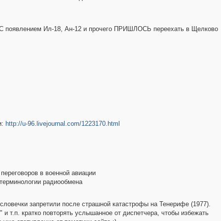
 С появлением Ил-18, Ан-12 и прочего ПРИШЛОСЬ переехать в Щелково
и:
http://u-96.livejournal.com/1223170.html
н переговоров в военной авиации
м терминологии радиообмена
 словечки запретили после страшной катастрофы на Тенерифе (1977).
" и т.п. кратко повторять услышанное от диспетчера, чтобы избежать