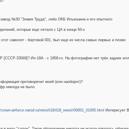
р?
бо завод №30 "Знамя Труда", либо ОКБ Ильюшина и его опытного
делений, которые еще летали с ЦА в конце 50-х
 этот самолет - бортовой 001, был еще из числа самых первых и позже
ССР [CCCР-33569]? Ил-18А - с 1958-го. На фотографии нет трёх задних и
информация противоречит моей (или наоборот)?
ифр никогда не было
//crown-airforce.narod.ru/retro/il18/il18_reestr/00001_01005.html
Интересует В
ся в виду "салон". Такое обозначение никогда не использовалось офици