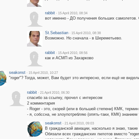
rabbit
·
15 April 2010, 08:34
r
вот именно - ДО получения больших самолетов.
St.Sebastian
·
15 April 2010, 08:38
Возможно. Но сначала - в Шереметьево.
rabbit
·
15 April 2010, 08:56
r
как и АСМП из Захарково
seakonst
·
15 April 2010, 10:27
"roger"? Тогда, может, Вам будет это интересно, если ещё не видел
rabbit
·
21 April 2010, 06:30
r
спасибо за ссылку, прочел с интересом
2 комментария
- Roger - это, скорей (или в большей степени) КМК, терми
- я, собссна, не злоупотребляю (опять-таки, КМК) знание
seakonst
·
21 April 2010, 09:03
В гражданской авиации, насколько я знаю, такие
Обязали всех гражданских пилотов вместо "roger