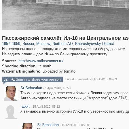
319,861
1,406,929
8,286
22,540
29,248
598
1,902
30
Пассажирский самолёт Ил-18 на Центральном аэ
1957
–
1959
,
Russia
,
Moscow
,
Northern AO
,
Khoroshyovsky District
На переднем плане – площадка с метеорологическим оборудованием.
На заднем плане – дом № 44 по Ленинградскому проспекту.
Source:
http://www.radioscanner.ru/
Shooting direction:
north

Watermark signature:
uploaded by tomato
32
Sign in to share your opinion
Latest comment: 21 April 2010, 09:03
St.Sebastian
·
1 April 2010, 16:50
Точку на карте надо перенести ближе к Ленинградскому просп
Ангар находился на месте гостиницы "Аэрофлот" (дом 37к3), 
rabbit
·
15 April 2010, 05:12
r
я занмаюсь именно историей Ил-18 и с уверенностью могу да
St.Sebastian
·
15 April 2010, 05:50