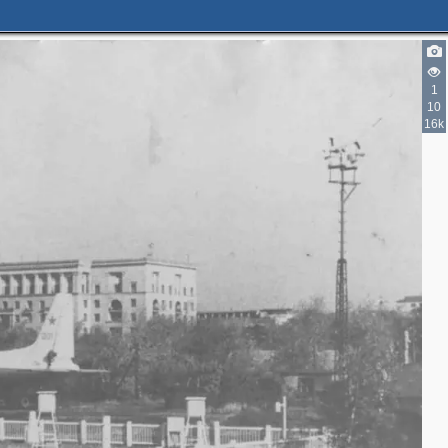
2
1
10
2
16k
3
2
3
2
2