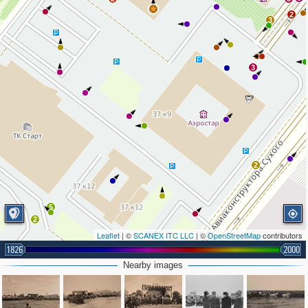
2
3
3
2
5
2
Leaflet
| ©
SCANEX ITC LLC
| ©
OpenStreetMap
contributors
1826
2000
Nearby images