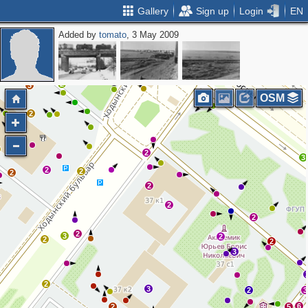
Gallery
Sign up
Login
EN
Added by
tomato
, 3 May 2009
2
2
2
3
OSM
2
2
3
2
2
2
2
2
2
2
3
2
2
2
3
2
3
2
3
6
2
5