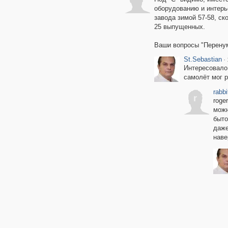
оборудованию и интерье
завода зимой 57-58, ск
25 выпущенных.
Ваши вопросы "Перенум
St.Sebastian
·
Интересовало,
самолёт мог р
rabbi
r
roge
можн
быто
даже
наве