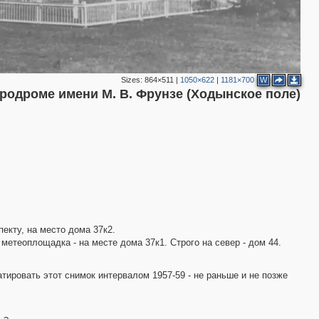
Sizes:
864×511
|
1050×622
|
1181×700
W
родроме имени М. В. Фрунзе (Ходынское поле)
екту, на место дома 37к2.
метеоплощадка - на месте дома 37к1. Строго на север - дом 44.
тировать этот снимок интервалом 1957-59 - не раньше и не позже