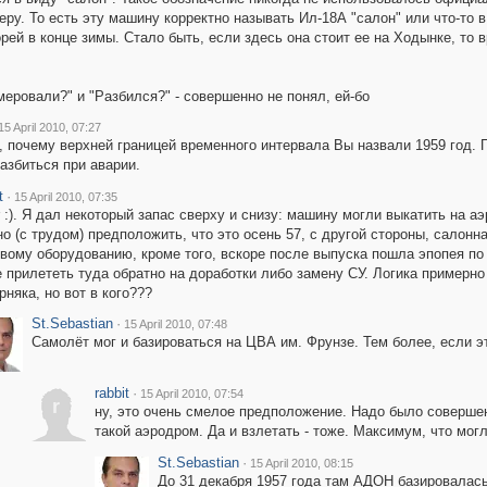
ру. То есть эту машину корректно называть Ил-18А "салон" или что-то 
орей в конце зимы. Стало быть, если здесь она стоит ее на Ходынке, то 
еровали?" и "Разбился?" - совершенно не понял, ей-бо
15 April 2010, 07:27
 почему верхней границей временного интервала Вы назвали 1959 год. П
азбиться при аварии.
t
·
15 April 2010, 07:35
r :). Я дал некоторый запас сверху и снизу: машину могли выкатить на а
о (с трудом) предположить, что это осень 57, с другой стороны, салон
вому оборудованию, кроме того, вскоре после выпуска пошла эпопея по 
 прилететь туда обратно на доработки либо замену СУ. Логика примерно т
рняка, но вот в кого???
St.Sebastian
·
15 April 2010, 07:48
Самолёт мог и базироваться на ЦВА им. Фрунзе. Тем более, если э
rabbit
·
15 April 2010, 07:54
r
ну, это очень смелое предположение. Надо было соверш
такой аэродром. Да и взлетать - тоже. Максимум, что могл
St.Sebastian
·
15 April 2010, 08:15
До 31 декабря 1957 года там АДОН базировалась 