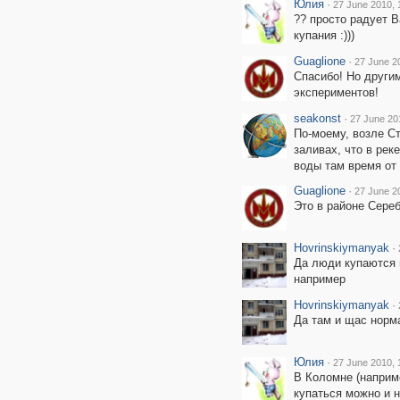
Юлия
·
27 June 2010, 
?? просто радует В
купания :)))
Guaglione
·
27 June 2
Спасибо! Но други
экспериментов!
seakonst
·
27 June 20
По-моему, возле Ст
заливах, что в рек
воды там время от 
Guaglione
·
27 June 2
Это в районе Сере
Hovrinskiymanyak
·
Да люди купаются 
например
Hovrinskiymanyak
·
Да там и щас норм
Юлия
·
27 June 2010, 
В Коломне (наприм
купаться можно и 