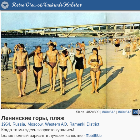
Retro View of Mankind's Habitat
Sizes:
482×309
|
800×513
|
800×513
W
319,882
1,407,375
8,286
27,131
29,248
310
5,677
64
Ленинские горы, пляж
1964
,
Russia
,
Moscow
,
Western AO
,
Ramenki District
Когда-то мы здесь запросто купались!
Более полный вариант в лучшем качестве -
#558805