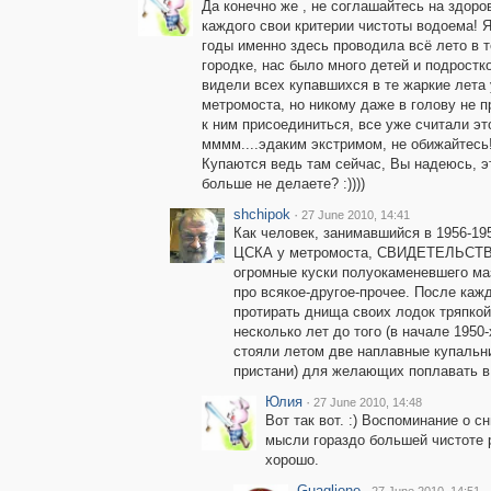
Да конечно же , не соглашайтесь на здоро
каждого свои критерии чистоты водоема! Я
годы именно здесь проводила всё лето в 
городке, нас было много детей и подростк
видели всех купавшихся в те жаркие лета 
метромоста, но никому даже в голову не 
к ним присоединиться, все уже считали эт
мммм....эдаким экстримом, не обижайтесь
Купаются ведь там сейчас, Вы надеюсь, э
больше не делаете? :))))
shchipok
·
27 June 2010, 14:41
Как человек, занимавшийся в 1956-195
ЦСКА у метромоста, СВИДЕТЕЛЬСТВУЮ
огромные куски полуокаменевшего маз
про всякое-другое-прочее. После каж
протирать днища своих лодок тряпкой
несколько лет до того (в начале 1950-
стояли летом две наплавные купальн
пристани) для желающих поплавать в 
Юлия
·
27 June 2010, 14:48
Вот так вот. :) Воспоминание о с
мысли гораздо большей чистоте р
хорошо.
Guaglione
·