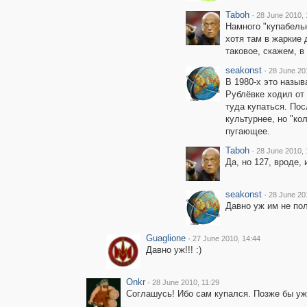
Taboh
·
28 June 2010, 
Намного "купабельн
хотя там в жаркие 
таковое, скажем, в
seakonst
·
28 June 20
В 1980-х это назыв
Рублёвке ходил от
туда купаться. Пос
культурнее, но "ко
пугающее.
Taboh
·
28 June 2010, 
Да, но 127, вроде,
seakonst
·
28 June 20
Давно уж им не по
Guaglione
·
27 June 2010, 14:44
Давно уж!!! :)
Onkr
·
28 June 2010, 11:29
Соглашусь! Ибо сам купался. Позже бы уж