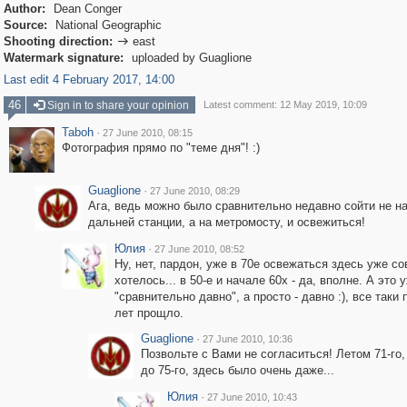
Author:
Dean Conger
Source:
National Geographic
Shooting direction:
east

Watermark signature:
uploaded by Guaglione
Last edit 4 February 2017, 14:00
46
Sign in to share your opinion
Latest comment: 12 May 2019, 10:09
Taboh
·
27 June 2010, 08:15
Фотография прямо по "теме дня"! :)
Guaglione
·
27 June 2010, 08:29
Ага, ведь можно было сравнительно недавно сойти не на
дальней станции, а на метромосту, и освежиться!
Юлия
·
27 June 2010, 08:52
Ну, нет, пардон, уже в 70е освежаться здесь уже со
хотелось... в 50-е и начале 60х - да, вполне. А это 
"сравнительно давно", а просто - давно :), все таки 
лет прощло.
Guaglione
·
27 June 2010, 10:36
Позвольте с Вами не согласиться! Летом 71-го,
до 75-го, здесь было очень даже...
Юлия
·
27 June 2010, 10:43