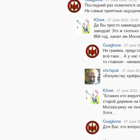
27 June 2010, 14:51
Последний раз осмелился за
Не самые приятные ощущен
Юлия
·
27 June 2010, 15:06
Да Вы просто камикадзе
заводов! Это ж сколько
86й год, канал им.Моск
Guaglione
·
27 June 2
Ни грамма, предста
всё-таки... А у нас
то главное - никак
shchipok
·
27 June 20
«Безумству храбр
Юлия
·
27 June 2010, 
"Блажен кто верует
старой деревне на 
Москва-реку не лез
Хотя...
Guaglione
·
27 June 2
Для Вас это вопро