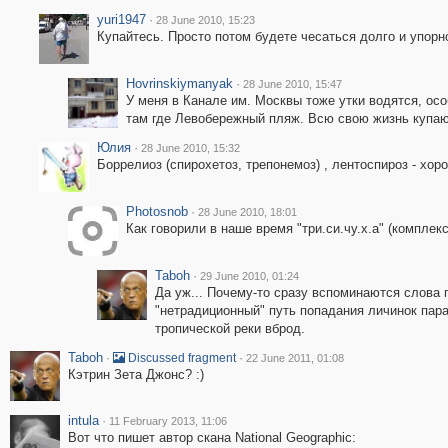
yuri1947
·
28 June 2010, 15:23
Купайтесь. Просто потом будете чесаться долго и упорн
Hovrinskiymanyak
·
28 June 2010, 15:47
У меня в Канале им. Москвы тоже утки водятся, осо
там где Левобережный пляж. Всю свою жизнь купаю
Юлия
·
28 June 2010, 15:32
Боррелиоз (спирохетоз, трепонемоз) , лентоспироз - хор
Photosnob
·
28 June 2010, 18:01
Как говорили в наше время "три.си.чу.х.а" (комплек
Taboh
·
29 June 2010, 01:24
Да уж... Почему-то сразу вспоминаются слова 
"нетрадиционный" путь попадания личинок пар
тропической реки вброд.
Taboh
·
·
Discussed fragment
22 June 2011, 01:08
Кэтрин Зета Джонс? :)
intula
·
11 February 2013, 11:06
Вот что пишет автор скана National Geographic: