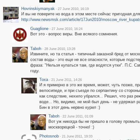
Hovrinskiymanyak
·
27 June 2010, 16:19
И вы не поверите но вода в этом месте сейчас пригодная для
http://www.newsmsk.com/article/17Jun2010/moscow_river_kupat
Guaglione
·
27 June 2010, 16:24
Вот это - вопрос веры. Вне всякого сомнения.
Taboh
·
28 June 2010, 13:28
Извините, но та статья - типичный заказной бред от моск
состав воды - это еще не все опасности, которые подс
фраза: "Нельзя купаться там, где водятся утки". П.С. С
году.
Toxa
·
21 June 2011, 14:26
И я примерно в это же время, может, чуть позже, пр
велосипеде, и при съезде по серпантину со стороны
как следствие, нехило убрался... Решил, что раз р
воде... Но, видимо, не мой был день - не удержал р
Бин в этот день нервно курил :)
Taboh
·
22 June 2011, 01:09
Вот уж никогда бы не пришло в голову промыть
москворецкой - точно! :)
Photosnob
·
21 June 2011, 19:33