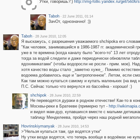
Утки, говоришь?:)
http://img-fotki.yandex.ru/get/560
Taboh
·
22 June 2011, 01:14
ЗачОт, однозначно! :))
Taboh
·
28 June 2010, 12:05
Я выскажусь, с разрешения уважаемого shchipokа его словам
"Как человек, занимавшийся в 1986-1987 гг. академической
уже в те времена (когда каналу было "всего-то" 13 лет отрод
тогда за водой следили и даже периодически обновляли таб
ядохимикатами" (чтобы водоросли не росли - прим. мое). Над
хотя качество воды стало _заметно хуже_. Помимо естествен
водоема добавилось еще и "антропогенное". Летом, если смот
Как там можно купаться самому и купать маленьких (на вид н
П.С. Сейчас только что вернулся из бассейна - хорошо! :)
shchipok
·
28 June 2010, 22:59
Не переводятся дураки в родном отечестве! Как-то в кон
Москвы-реки в Братееве (примерно тут -
http://wikimapi
и видел мам-дур, купавшихся вместе с малыми детишкам
таблицу Менделеева, пройдя через наш родной мегаполи
Hovrinskiymanyak
·
28 June 2010, 14:53
>"Нельзя купаться там, где водятся утки"
Ну утки везде водятся, что теперь вообще в водоёмах не куп