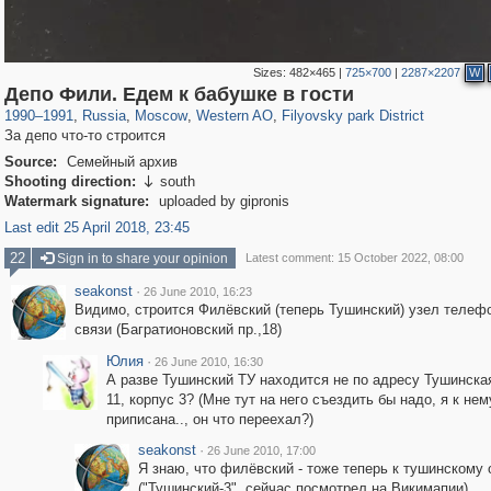
Sizes:
482×465
|
725×700
|
2287×2207
W
319,882
1,407,328
8,286
27,131
29,248
310
2,475
42
Депо Фили. Едем к бабушке в гости
1990
–
1991
,
Russia
,
Moscow
,
Western AO
,
Filyovsky park District
За депо что-то строится
Source:
Семейный архив
Shooting direction:
south

Watermark signature:
uploaded by gipronis
Last edit 25 April 2018, 23:45
22
Sign in to share your opinion
Latest comment: 15 October 2022, 08:00
seakonst
·
26 June 2010, 16:23
Видимо, строится Филёвский (теперь Тушинский) узел телеф
связи (Багратионовский пр.,18)
Юлия
·
26 June 2010, 16:30
А разве Тушинский ТУ находится не по адресу Тушинска
11, корпус 3? (Мне тут на него съездить бы надо, я к нем
приписана.., он что переехал?)
seakonst
·
26 June 2010, 17:00
Я знаю, что филёвский - тоже теперь к тушинскому 
("Тушинский-3", сейчас посмотрел на Викимапии).