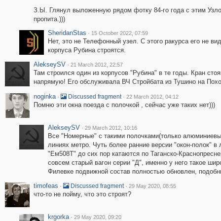
З.Ы. Глянул выложенную рядом фотку 84-го года с этим Узло
пропита.)))
SheridanStas
·
15 October 2022, 07:59
Нет, это не Телефонный узел. С этого ракурса его не видн
корпуса Рубина строятся.
AlekseySV
·
21 March 2012, 22:57
Там строился один из корпусов "Рубина" в те годы. Кран стоя
напрямую! Его обслуживала ВЧ Стройбата из Тушино на Поход
noginka
·
·
Discussed fragment
22 March 2012, 04:12
Помню эти окна поезда с полочкой , сейчас уже таких нет)))
AlekseySV
·
29 March 2012, 10:16
Все "Номерные" с такими полочками(только алюминиевым
линиях метро. Чуть более ранние версии "окон-полок" 
"Ем508Т" до сих пор катаются по Таганско-Краснопреснен
совсем старый вагон серии "Д", именно у него такое ши
Филевке подвижной состав полностью обновлен, подобны
timofeas
·
·
Discussed fragment
29 May 2020, 08:55
что-то не пойму, что это строят?
krgorka
·
29 May 2020, 09:20