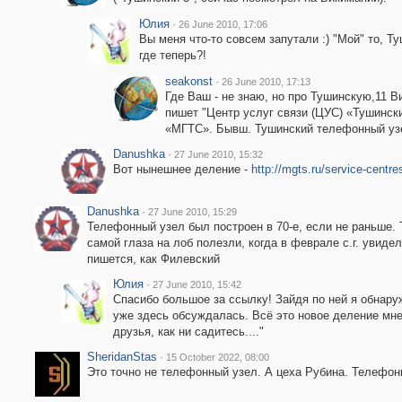
Юлия
·
26 June 2010, 17:06
Вы меня что-то совсем запутали :) "Мой" то, Т
где теперь?!
seakonst
·
26 June 2010, 17:13
Где Ваш - не знаю, но про Тушинскую,11 В
пишет "Центр услуг связи (ЦУС) «Тушинск
«МГТС». Бывш. Тушинский телефонный уз
Danushka
·
27 June 2010, 15:32
Вот нынешнее деление -
http://mgts.ru/service-centre
Danushka
·
27 June 2010, 15:29
Телефонный узел был построен в 70-е, если не раньше.
самой глаза на лоб полезли, когда в феврале с.г. увиде
пишется, как Филевский
Юлия
·
27 June 2010, 15:42
Спасибо большое за ссылку! Зайдя по ней я обнаруж
уже здесь обсуждалась. Всё это новое деление мне
друзья, как ни садитесь...."
SheridanStas
·
15 October 2022, 08:00
Это точно не телефонный узел. А цеха Рубина. Телефонн