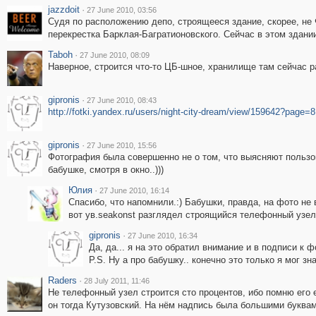
jazzdoit
·
27 June 2010, 03:56
Судя по расположению депо, строящееся здание, скорее, не 
перекрестка Барклая-Багратионовского. Сейчас в этом здани
Taboh
·
27 June 2010, 08:09
Наверное, строится что-то ЦБ-шное, хранилище там сейчас р
gipronis
·
27 June 2010, 08:43
http://fotki.yandex.ru/users/night-city-dream/view/159642?page=8
gipronis
·
27 June 2010, 15:56
Фотография была совершенно не о том, что выясняют пользова
бабушке, смотря в окно..)))
Юлия
·
27 June 2010, 16:14
Спасибо, что напомнили.:) Бабушки, правда, на фото не 
вот ув.seakonst разглядел строящийся телефонный узел
gipronis
·
27 June 2010, 16:34
Да, да... я на это обратил внимание и в подписи к 
P.S. Ну а про бабушку.. конечно это только я мог зна
Raders
·
28 July 2011, 11:46
Не телефонный узел строится сто процентов, ибо помню его
он тогда Кутузовский. На нём надпись была большими буквам