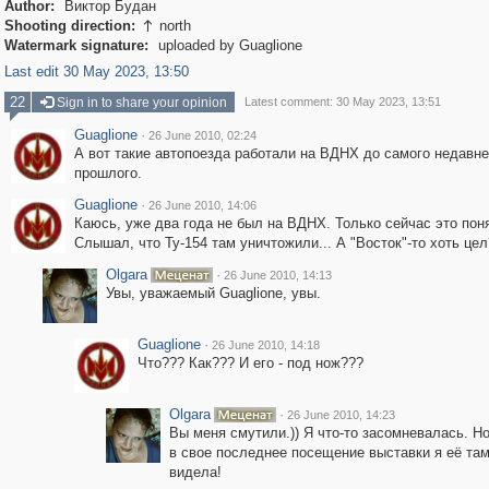
Author:
Виктор Будан
Shooting direction:
north

Watermark signature:
uploaded by Guaglione
Last edit 30 May 2023, 13:50
22
Sign in to share your opinion
Latest comment: 30 May 2023, 13:51
Guaglione
·
26 June 2010, 02:24
А вот такие автопоезда работали на ВДНХ до самого недавне
прошлого.
Guaglione
·
26 June 2010, 14:06
Каюсь, уже два года не был на ВДНХ. Только сейчас это пон
Слышал, что Ту-154 там уничтожили... А "Восток"-то хоть цел
Olgara
·
26 June 2010, 14:13
Увы, уважаемый Guaglione, увы.
Guaglione
·
26 June 2010, 14:18
Что??? Как??? И его - под нож???
Olgara
·
26 June 2010, 14:23
Вы меня смутили.)) Я что-то засомневалась. Н
в свое последнее посещение выставки я её там
видела!