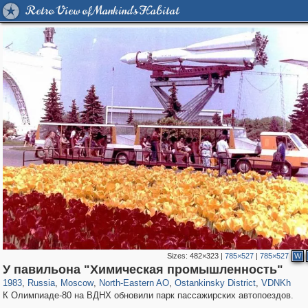
Retro View of Mankind's Habitat
Sizes:
482×323
|
785×527
|
785×527
W
319,878
1,407,206
8,286
24,495
29,248
250
13,482
148
8,293
48
У павильона "Химическая промышленность"
1983
,
Russia
,
Moscow
,
North-Eastern AO
,
Ostankinsky District
,
VDNKh
К Олимпиаде-80 на ВДНХ обновили парк пассажирских автопоездов.