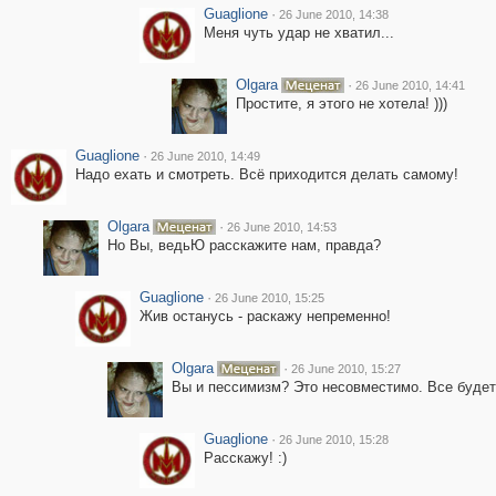
Guaglione
·
26 June 2010, 14:38
Меня чуть удар не хватил...
Olgara
·
26 June 2010, 14:41
Простите, я этого не хотела! )))
Guaglione
·
26 June 2010, 14:49
Надо ехать и смотреть. Всё приходится делать самому!
Olgara
·
26 June 2010, 14:53
Но Вы, ведьЮ расскажите нам, правда?
Guaglione
·
26 June 2010, 15:25
Жив останусь - раскажу непременно!
Olgara
·
26 June 2010, 15:27
Вы и пессимизм? Это несовместимо. Все будет
Guaglione
·
26 June 2010, 15:28
Расскажу! :)