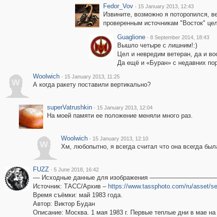
Fedor_Vov
·
15 January 2013, 12:43
Извините, возможно я поторопился, ве
проверенным источникам "Восток" цел
Guaglione
·
8 September 2014, 18:43
Вышло четыре с лишним!:)
Цел и невредим ветеран, да и во
Да ещё и «Буран» с недавних по
Woolwich
·
15 January 2013, 11:25
W
А когда ракету поставили вертикально?
superVatrushkin
·
15 January 2013, 12:04
На моей памяти ее положение меняли много раз.
Woolwich
·
15 January 2013, 12:10
W
Хм, любопытно, я всегда считал что она всегда бы
FUZZ
·
5 June 2018, 16:42
–– Исходные данные для изображения –––––––––––––––––––
Источник: ТАСС/Архив –
https://www.tassphoto.com/ru/asset/s
Время съёмки: май 1983 года.
Автор: Виктор Будан
Описание: Москва. 1 мая 1983 г. Первые теплые дни в мае н