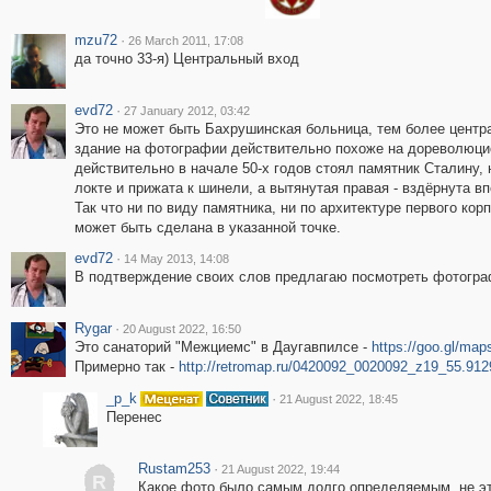
mzu72
·
26 March 2011, 17:08
да точно 33-я) Центральный вход
evd72
·
27 January 2012, 03:42
Это не может быть Бахрушинская больница, тем более центра
здание на фотографии действительно похоже на дореволюцио
действительно в начале 50-х годов стоял памятник Сталину, 
локте и прижата к шинели, а вытянутая правая - вздёрнута вп
Так что ни по виду памятника, ни по архитектуре первого к
может быть сделана в указанной точке.
evd72
·
14 May 2013, 14:08
В подтверждение своих слов предлагаю посмотреть фотог
Rygar
·
20 August 2022, 16:50
Это санаторий "Межциемс" в Даугавпилсе -
https://goo.gl/m
Примерно так -
http://retromap.ru/0420092_0020092_z19_55.91
_p_k
·
21 August 2022, 18:45
Перенес
Rustam253
·
21 August 2022, 19:44
R
Какое фото было самым долго определяемым, не эт