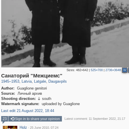
Sizes:
482×642
|
525×700
|
2736×3648
W
1,536
20,487
14
1,203
233
9
Санаторий "Межциемс"
1945
–
1953
,
Latvia
,
Latgale
,
Daugavpils
Author:
Guaglione genitori
Source:
Личный архив
Shooting direction:
south

Watermark signature:
uploaded by Guaglione
Last edit 21 August 2022, 18:44
23
Sign in to share your opinion
Latest comment: 11 September 2022, 21:17
Holz
·
25 June 2010, 07:24