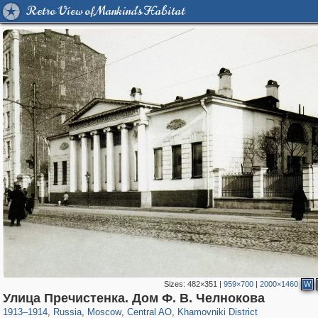
Retro View of Mankind's Habitat
Sizes:
482×351
|
959×700
|
2000×1460
W
319,864
1,406,761
160,011
8,286
29,243
5,916
19,394
722
Улица Пречистенка. Дом Ф. В. Челнокова
1913
–
1914
,
Russia
,
Moscow
,
Central AO
,
Khamovniki District