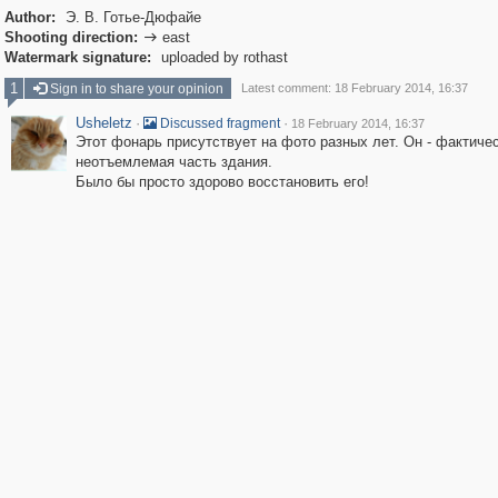
Author:
Э. В. Готье-Дюфайе
Shooting direction:
east

Watermark signature:
uploaded by rothast
1
Sign in to share your opinion
Latest comment: 18 February 2014, 16:37
Usheletz
·
·
Discussed fragment
18 February 2014, 16:37
Этот фонарь присутствует на фото разных лет. Он - фактичес
неотъемлемая часть здания.
Было бы просто здорово восстановить его!