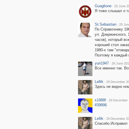
Guaglione
·
25 June 2
Я тоже слышал о та
St.Sebastian
·
25 Jun
По Справочнику 196
ул. Дзержинского, 
часов), который вс
хороший стол заказ
1980-х там "отова
Поэтому я каждый м
yuri1947
·
26 June 201
Все именно так. Во
Lellik
·
29 December 20
Здесь не видно но
s1988f
·
29 December 
#39896
Lellik
·
29 December 20
Спасибо.Исправил