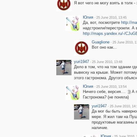
Я вот чего не могу взять в толк 
Юлия
·
25 June 2010, 13:45
Да, вот, посмотрите
http://m
надстроили/перестроили. А 
http://maps.yandex.ru/-/CJuG
Guaglione
·
25 June 2010, 1
Вот оно как...
yuri1947
·
25 June 2010, 13:48
Дело в том, что на том здании г
вывеску на крыше. Может потому
этого гастронома. Другого объясн
Юлия
·
25 June 2010, 13:54
Ничего себе, версия.... :)) 
Гастронома? (не поняла)
yuri1947
·
25 June 2010, 14:
Да мог бы быть наверное
мере. Я жил там на Пуш
продуктовые магазины в 
наличие.
Юлия
·
25 June 2010, 