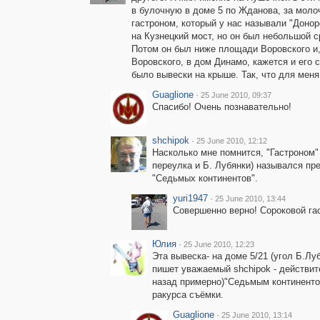
в булочную в доме 5 по Жданова, за моло
гастроном, который у нас называли "Донор
на Кузнецкий мост, но он был небольшой с
Потом он был ниже площади Воровского и,
Воровского, в дом Динамо, кажется и его с
было вывески на крыше. Так, что для меня
Guaglione
·
25 June 2010, 09:37
Спасибо! Очень познавательно!
shchipok
·
25 June 2010, 12:12
Насколько мне помнится, "Гастроном"
переулка и Б. Лубянки) назывался пре
"Седьмых континентов".
yuri1947
·
25 June 2010, 13:44
Совершенно верно! Сороковой га
Юлия
·
25 June 2010, 12:23
Эта вывеска- на доме 5/21 (угол Б.Луб
пишет уважаемый shchipok - действит
назад примерно)"Седьмым континентом
ракурса съёмки.
Guaglione
·
25 June 2010, 13:14