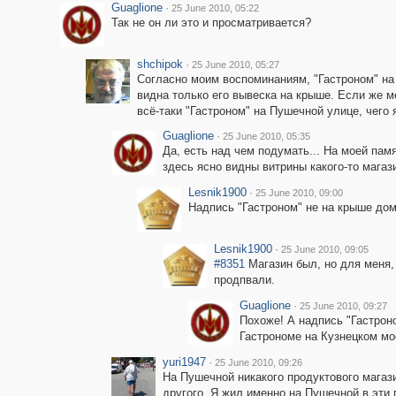
Guaglione
·
25 June 2010, 05:22
Так не он ли это и просматривается?
shchipok
·
25 June 2010, 05:27
Согласно моим воспоминаниям, "Гастроном" на
видна только его вывеска на крыше. Если же ме
всё-таки "Гастроном" на Пушечной улице, чего 
Guaglione
·
25 June 2010, 05:35
Да, есть над чем подумать... На моей пам
здесь ясно видны витрины какого-то магази
Lesnik1900
·
25 June 2010, 09:00
Надпись "Гастроном" не на крыше дом
Lesnik1900
·
25 June 2010, 09:05
#8351
Магазин был, но для меня, 
продпвали.
Guaglione
·
25 June 2010, 09:27
Похоже! А надпись "Гастроно
Гастрономе на Кузнецком мо
yuri1947
·
25 June 2010, 09:26
На Пушечной никакого продуктового магази
другого. Я жил именно на Пушечной в эти