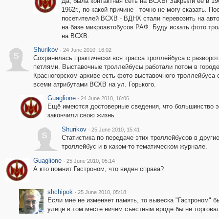
Да, была контактная сеть на ВСХВ! Закрыли её в 19
1962г., по какой причине - точно не могу сказать. По
посетителей ВСХВ - ВДНХ стали перевозить на авт
на базе микроавтобусов РАФ. Буду искать фото тр
на ВСХВ.
Shurikov
·
24 June 2010, 16:02
S
Сохранилась практически вся трасса троллейбуса с разворо
петлями. Выставочные троллейбусы работали потом в городе
Красногорском архиве есть фото выставочного троллейбуса 
всеми атрибутами ВСХВ на ул. Горького.
Guaglione
·
24 June 2010, 16:06
Ещё имеются достоверные сведения, что большинство эт
закончили свою жизнь...
Shurikov
·
25 June 2010, 15:41
S
Статистика по передаче этих троллейбусов в други
троллейбус и в каком-то тематическом журнале.
Guaglione
·
25 June 2010, 05:14
А кто помнит Гастроном, что виден справа?
shchipok
·
25 June 2010, 05:18
Если мне не изменяет память, то вывеска "Гастроном" 
улице в том месте ничем съестным вроде бы не торгова