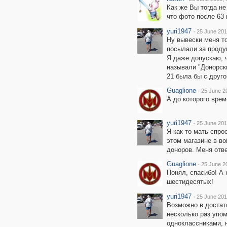
Как же Вы тогда н
что фото после 63 
yuri1947
·
25 June 201
Ну вывески меня т
посылали за проду
Я даже допускаю, 
называли "Донорски
21 была бы с друго
Guaglione
·
25 June 2
А до которого вре
yuri1947
·
25 June 201
Я как то мать спро
этом магазине в в
доноров. Меня отв
Guaglione
·
25 June 2
Понял, спасибо! А
шестидесятых!
yuri1947
·
25 June 201
Возможно в достат
несколько раз упо
одноклассниками, н