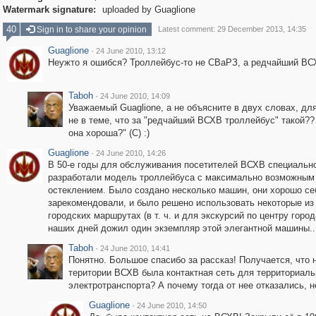
Watermark signature:
uploaded by Guaglione
40
Sign in to share your opinion
Latest comment: 29 December 2013, 14:35
Guaglione
·
24 June 2010, 13:12
Неужто я ошибся? Троллейбус-то не СВаРЗ, а редчайший ВСХ
Taboh
·
24 June 2010, 14:09
Уважаемый Guaglione, а не объясните в двух словах, для
не в теме, что за "редчайший ВСХВ троллейбус" такой??
она хороша?" (С) :)
Guaglione
·
24 June 2010, 14:26
В 50-е годы для обслуживания посетителей ВСХВ специальн
разработали модель троллейбуса с максимально возможным 
остеклением. Было создано несколько машин, они хорошо се
зарекомендовали, и было решено использовать некоторые из 
городских маршрутах (в т. ч. и для экскурсий по центру город
наших дней дожил один экземпляр этой элегантной машины..
Taboh
·
24 June 2010, 14:41
Понятно. Большое спасибо за рассказ! Получается, что 
територии ВСХВ была контактная сеть для территориаль
электротранспорта? А почему тогда от нее отказались, н
Guaglione
·
24 June 2010, 14:50