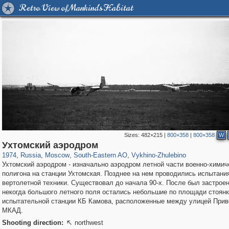
Retro View of Mankind's Habitat
Sizes:
482×215
|
800×358
|
800×358
W
319,861
1,406,849
8,286
11,379
29,243
197
1,035
26
Ухтомский аэродром
1974
,
Russia
,
Moscow
,
South-Eastern AO
,
Vykhino-Zhulebino
Ухтомский аэродром - изначально аэродром летной части военно-химич
полигона на станции Ухтомская. Позднее на нем проводились испытани
вертолетной техники. Существовал до начала 90-х. После был застроен
некогда большого летного поля остались небольшие по площади стоян
испытательной станции КБ Камова, расположенные между улицей Прив
МКАД.
Shooting direction:
northwest
