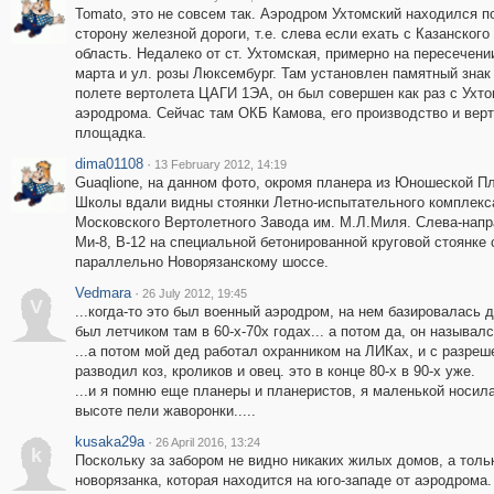
Tomato, это не совсем так. Аэродром Ухтомский находился п
сторону железной дороги, т.е. слева если ехать с Казанского
область. Недалеко от ст. Ухтомская, примерно на пересечении
марта и ул. розы Люксембург. Там установлен памятный знак
полете вертолета ЦАГИ 1ЭА, он был совершен как раз с Ухто
аэродрома. Сейчас там ОКБ Камова, его производство и вер
площадка.
dima01108
·
13 February 2012, 14:19
Guaqlione, на данном фото, окромя планера из Юношеской П
Школы вдали видны стоянки Летно-испытательного комплекс
Московского Вертолетного Завода им. М.Л.Миля. Слева-напр
Ми-8, В-12 на специальной бетонированной круговой стоянке 
параллельно Новорязанскому шоссе.
Vedmara
·
26 July 2012, 19:45
V
...когда-то это был военный аэродром, на нем базировалась 
был летчиком там в 60-х-70х годах... а потом да, он называлс
...а потом мой дед работал охранником на ЛИКах, и с разре
разводил коз, кроликов и овец. это в конце 80-х в 90-х уже.
...и я помню еще планеры и планеристов, я маленькой носила
высоте пели жаворонки.....
kusaka29a
·
26 April 2016, 13:24
k
Поскольку за забором не видно никаких жилых домов, а тольк
новорязанка, которая находится на юго-западе от аэродрома.