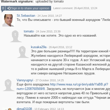
Watermark signature:
uploaded by tomato
8
Sign in to share your opinion
Latest comment: 26 April 2016, 13:24
St.Sebastian
·
24 June 2010, 14:27
То, что Вы описываете - это бывший военный аэродром "Люб
tomato
·
24 June 2010, 23:39
t
Называйте как хотите. Это одно из его названий.
kusaka29a
·
26 April 2016, 13:12
k
Это две большие разницы!!!!! На территории южной 
Жулебино находился Люберецкий аэродром, истори
начинается в начале 30-х годов. А вот Ухтомский а
находился на другой стороне Казанской железной до
то в районе нынешней улицы 8-го Марта в Люберцах
или северо-западнее Наташинских прудов.
Vanoyugnyi
·
27 October 2010, 14:25
V
Еще фото аэродрома
http://www.reaa.ru/cgi-bin/yabb/YaBB.pl?
num=1208760569/8
. Загрузить не получается (как и многие др
вертодром от него остался напротив дома 40 по Привольной 
лесу. Помню в начале 2000-х наблюдал как оттуда "Черная а
взлетала. И еще пожарные вертолеты там были.
dima01108
·
13 February 2012, 14:13