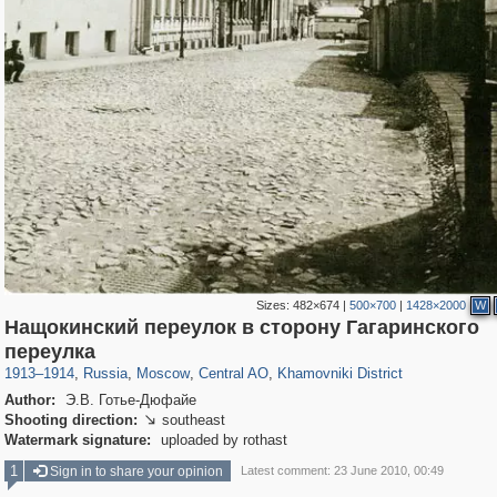
Sizes:
482×674
|
500×700
|
1428×2000
W
Нащокинский переулок в сторону Гагаринского
319,780
1,406,255
159,978
8,286
29,243
5,916
19,394
722
переулка
1913
–
1914
,
Russia
,
Moscow
,
Central AO
,
Khamovniki District
Author:
Э.В. Готье-Дюфайе
Shooting direction:
southeast

Watermark signature:
uploaded by rothast
1
Sign in to share your opinion
Latest comment: 23 June 2010, 00:49