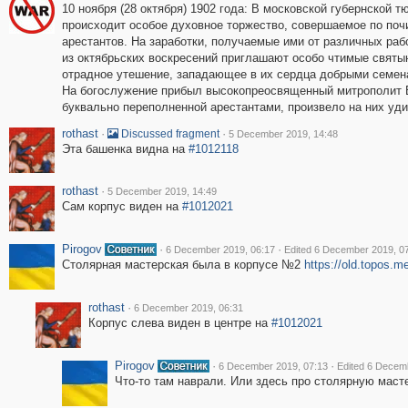
10 ноября (28 октября) 1902 года: В московской губернской 
происходит особое духовное торжество, совершаемое по поч
арестантов. На заработки, получаемые ими от различных раб
из октябрьских воскресений приглашают особо чтимые святы
отрадное утешение, западающее в их сердца добрыми семена
На богослужение прибыл высокопреосвященный митрополит В
буквально переполненной арестантами, произвело на них уд
rothast
·
·
Discussed fragment
5 December 2019, 14:48
Эта башенка видна на
#1012118
rothast
·
5 December 2019, 14:49
Сам корпус виден на
#1012021
Pirogov
·
·
6 December 2019, 06:17
Edited 6 December 2019, 0
Столярная мастерская была в корпусе №2
https://old.topos.
rothast
·
6 December 2019, 06:31
Корпус слева виден в центре на
#1012021
Pirogov
·
·
6 December 2019, 07:13
Edited 6 Decem
Что-то там наврали. Или здесь про столярную маст