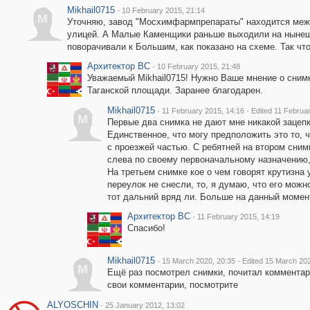
Mikhail0715
·
10 February 2015, 21:14
M
Уточняю, завод "Мосхимфармпрепараты" находится меж
улицей. А Малые Каменщики раньше выходили на нынешн
поворачивали к Большим, как показано на схеме. Так чт
Архитектор ВС
·
10 February 2015, 21:48
Уважаемый Mikhail0715! Нужно Ваше мнение о сни
Таганской площади. Заранее благодарен.
Mikhail0715
·
·
11 February 2015, 14:16
Edited 11 Februa
M
Первые два снимка не дают мне никакой зацепк
Единственное, что могу предположить это то, ч
с проезжей частью. С ребятней на втором снимк
слева по своему первоначальному назначению, 
На третьем снимке кое о чем говорят крутизна
переулок не снесли, то, я думаю, что его можно
тот дальний вряд ли. Больше на данный момент 
Архитектор ВС
·
11 February 2015, 14:19
Спасибо!
Mikhail0715
·
·
15 March 2020, 20:35
Edited 15 March 202
M
Ещё раз посмотрел снимки, почитал комментар
свои комментарии, посмотрите
ALYOSCHIN
·
25 January 2012, 13:02