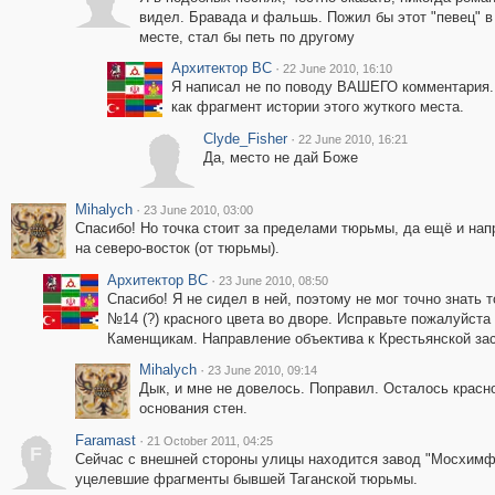
видел. Бравада и фальшь. Пожил бы этот "певец" в
месте, стал бы петь по другому
Архитектор ВС
·
22 June 2010, 16:10
Я написал не по поводу ВАШЕГО комментария.
как фрагмент истории этого жуткого места.
Clyde_Fisher
·
22 June 2010, 16:21
Да, место не дай Боже
Mihalych
·
23 June 2010, 03:00
Спасибо! Но точка стоит за пределами тюрьмы, да ещё и на
на северо-восток (от тюрьмы).
Архитектор ВС
·
23 June 2010, 08:50
Спасибо! Я не сидел в ней, поэтому не мог точно знать 
№14 (?) красного цвета во дворе. Исправьте пожалуйст
Каменщикам. Направление объектива к Крестьянской зас
Mihalych
·
23 June 2010, 09:14
Дык, и мне не довелось. Поправил. Осталось красно
основания стен.
Faramast
·
21 October 2011, 04:25
F
Сейчас с внешней стороны улицы находится завод "Мосхимф
уцелевшие фрагменты бывшей Таганской тюрьмы.