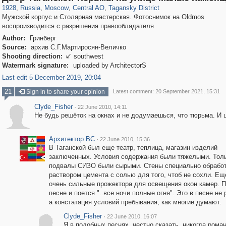
1928
,
Russia
,
Moscow
,
Central AO
,
Tagansky District
Мужской корпус и Столярная мастерская. Фотоснимок на Oldmos
воспроизводится с разрешения правообладателя.
Author:
Гринберг
Source:
архив С.Г.Мартиросян-Величко
Shooting direction:
southwest

Watermark signature:
uploaded by ArchitectorS
Last edit 5 December 2019, 20:04
21
Sign in to share your opinion
Latest comment: 20 September 2021, 15:31
Clyde_Fisher
·
22 June 2010, 14:11
Не будь решёток на окнах и не додумаешься, что тюрьма. И ц
Архитектор ВС
·
22 June 2010, 15:36
В Таганской был еще театр, теплица, магазин изделий
заключенных. Условия содержания были тяжелыми. Тол
подвалы СИЗО были сырыми. Стены специально обрабо
раствором цемента с солью для того, чтоб не сохли. Е
очень сильные прожектора для освещения окон камер. П
песне и поется "..все ночи полные огня". Это в песне не
а констатация условий пребывания, как многие думают.
Clyde_Fisher
·
22 June 2010, 16:07
Я в подобных песнях, честно сказать, никогда роман