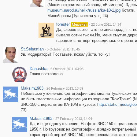
(Машиностроительный завод «Вымпел»). Здесь 
museum.narod.ru/helix/russia/ka-10-1.jpg
Кстати,
Минобороны (Тушинская ул., 24)
forester
·
22 June 2011, 14:34
Да, скорее всего - это не авиапарад, т.к.
бывало сотни тысяч.Но, меня смутил дириж
парадом в четверг проводилась его репети
St.Sebastian
·
5 October 2011, 15:45
Ув. модераторы! Поставьте, пожалуйста, точку!
Danushka
·
6 October 2011, 03:06
Точка поставлена.
Maksim1983
·
26 February 2013, 13:59
Небольшое уточнение: фотография сделана на Тушинском аэр
не быть голословным: информация из журнала "КомТранс" (№
ЗИС-150 с вертолетом КА-10М в кузове:
http://static.mediaglo
73).
Maksim1983
·
27 February 2013, 14:04
Да, и еще одно уточнение. На фото ЗИС-150 с цельномет
1950 г. Но грузовик на фотографии изрядно потрепанный
характерной чертой ЗИС-150 после нескольких лет экспл