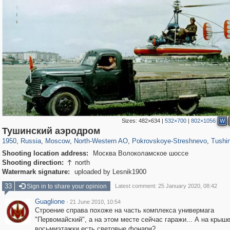
Sizes:
482×634
|
532×700
|
802×1056
W
319,861
1,406,848
8,286
8,080
29,243
112
1,490
16
307
Тушинский аэродром
1950
,
Russia
,
Moscow
,
North-Western AO
,
Pokrovskoye-Streshnevo
,
Tushin
Shooting location address:
Москва Волоколамское шоссе
Shooting direction:
north

Watermark signature:
uploaded by Lesnik1900
33
Sign in to share your opinion
Latest comment: 25 January 2020, 08:42
Guaglione
·
21 June 2010, 10:54
Строение справа похоже на часть комплекса универмага
"Первомайский", а на этом месте сейчас гаражи... А на крыш
восьмиэтажки есть световые фонари?