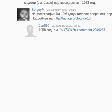
модели (см. выше) подтверждается - 1953 год.
SergeyM
·
25 January 2020, 08:14
На фотографии Ка-10М (двухкилевое оперение), пер
Подробнее на:
http://avia.pro/blog/ka-10
Jan069
·
25 January 2020, 08:42
J
1958 год, см.
/p/47304?hl=comment-2049267