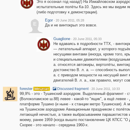
Это я осознал год назад!) На Измайловском аэродр
испытательные полёты Ка-10. Здесь же мы видим я
(либо подготовку к демонстрации).
Egor
·
20 June 2011, 05:28
E
Да и не винтокрыл это вовсе.
Guaglione
·
20 June 2011, 05:33
Не вдаваясь в подробности ТТХ, - винток
— летательный аппарат, у которого подъё
несущими винтами (иногда, кроме того, к
и специальными движителями (воздушными
а. относятся автожиры, вертолёты, винто
достоинство В. л. а. — способность выпол
а. с приводом мощности на несущий винт м
двигателей В. л. а., как правило, могут с
forester
·
·
Discussed fragment
20 June 2011, 10:33
99,9% - это - Тушинский аэродром. Выделенный фрагмент -
(Волоколамское ш.88) левее - какой-то "ящик", а ещё левее 
платформе Тушино (и ныне - к станции метро Тушинская). А 
на Тушинском аэродроме Авиационным праздником с полётом
летающей нечистью, а также выбрасыванием парашютистов из
моему, ранее 1959 (когда вышло постановление ЦК КПСС "О 
Скорее - это начало - середина 1960-х.