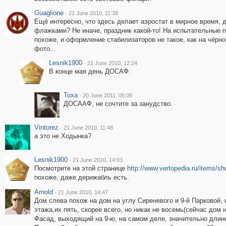
Guaglione
·
21 June 2010, 11:38
Ещё интересно, что здесь делает аэростат в мирное время, 
флажками? Не иначе, праздник какой-то! На испытательные 
похоже, и оформление стабилизаторов не такое, как на чёрн
фото...
Lesnik1900
·
21 June 2010, 12:24
В конце мая день ДОСАФ.
Toxa
·
20 June 2011, 05:08
ДОСААФ, не сочтите за занудство.
Vintorez
·
21 June 2010, 11:48
а это не Ходынка?
Lesnik1900
·
21 June 2010, 14:03
Посмотрите на этой странице
http://www.vertopedia.ru/items/s
похоже, даже дерижабль есть.
Arnold
·
21 June 2010, 14:47
Дом слева похож на дом на углу Сиреневого и 9-й Парковой,
этажа,их пять, скорее всего, но никак не восемь(сейчас дом 
Фасад, выходящий на 9-ю, на самом деле, значительно длиннее