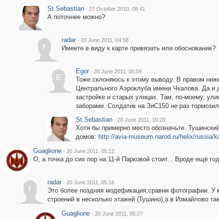
St.Sebastian
·
27 October 2010, 08:41
А поточнее можно?
radar
·
20 June 2011, 04:58
r
Имеете в виду к карте привязать или обоснование?
Egor
·
20 June 2011, 05:04
E
Тоже склоняюсь к этому выводу. В правом нижн
Центрального Аэроклуба имени Чкалова. Да и 
застройке и старых улицах. Там, по-моему, ул
заборами. Солдатик на ЗиС150 не раз тормози
St.Sebastian
·
20 June 2011, 10:20
Хотя бы примерно место обозначьте. Тушински
домов:
http://avia-museum.narod.ru/helix/russia/k
Guaglione
·
20 June 2011, 05:12
О, а точка до сих пор на 11-й Парковой стоит... Вроде ещё го
radar
·
20 June 2011, 05:16
r
Это более поздняя модефикация,сравни фотографии. У м
строений в несколько этажей (Тушино),а в Измайлово так
Guaglione
·
20 June 2011, 05:27