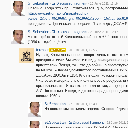
St.Sebastian
·
·
Discussed fragment
20 June 2011, 11:18
Спасибо. Тогда это - пр. Стратонавтов, д. 9, построеннны
http://www.retromap.ru/mapster.php?
panes=2&left=051968&right=0519661&zoom=15&lat=55.81
праздники На Тушинском аэродроме были и до ДОСААФ
St.Sebastian
·
·
Discussed fragment
20 June 2011, 12:17
А это - трёхэтажный Волоколамский пр, д.6К2, построен
(1964-го года) ещё нет.
forester
·
20 June 2011, 12:56
Ну, вот, Ваши дополнения говорят лишь о том, что 
праздники: если Вы имеете в виду авиационные па
присутствии Вождя, то - это до войны. в промежутке
не на что. А после упомянутого постановления 1959
ДОСАрм, ДОСАв и ДОСФлот в одну, которой придали
Чкалова), материальные и финансовые ресурсы, вп
организовывать. Я только, не помню, когда эту орг
А.И.Покрышкин. Вроде, и до него парады проводили
начала 1960-х.
St.Sebastian
·
22 June 2011, 13:49
На снимке мы не видим парада. Скорее - "демо
St.Sebastian
·
·
Discussed fragment
22 June 2011, 
По поводу датировки - пока 1959-1964. Можно 