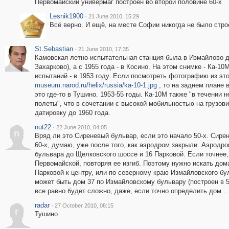
Первомайский универмаг построен во второй половине 60-х
Lesnik1900
·
21 June 2010, 15:29
Всё верно. И ещё, на месте Софии никогда не было стро
St.Sebastian
·
21 June 2010, 17:35
Камовская летно-испытательная станция была в Измайлово до
Захарково), а с 1955 года - в Косино. На этом снимке - Ка-
испытаний - в 1953 году. Если посмотреть фотографию из эт
museum.narod.ru/helix/russia/ka-10-1.jpg
, то на заднем плане 
это где-то в Тушино. 1953-55 годы. Ка-10М также "в течении
полеты", что в сочетании с высокой мобильностью на грузов
датировку до 1960 года.
nut22
·
22 June 2010, 04:05
n
Вряд ли это Сиреневый бульвар, если это начало 50-х. Сире
60-х, думаю, уже после того, как аэродром закрыли. Аэродр
бульвара до Щелковского шоссе и 16 Парковой. Если точнее,
Первомайской, повторяя ее изгиб. Поэтому нужно искать дом
Парковой к центру, или по северному краю Измайловского бу
может быть дом 37 по Измайловскому бульвару (построен в 5
все равно будет сложно, даже, если точно определить дом...
radar
·
27 October 2010, 08:15
r
Тушино