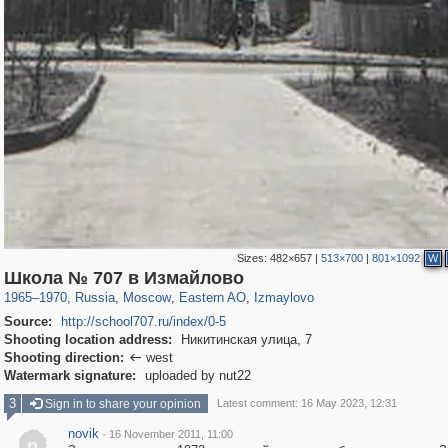
Sizes:
482×657
|
513×700
|
801×1092
W
319,716
1,405,755
8,286
20,915
29,243
306
3,432
65
Школа № 707 в Измайлово
1965
–
1970
,
Russia
,
Moscow
,
Eastern AO
,
Izmaylovo
Source:
http://school707.ru/index/0-5
Shooting location address:
Никитинская улица, 7
Shooting direction:
west

Watermark signature:
uploaded by nut22
3
Sign in to share your opinion
Latest comment: 16 May 2023, 12:31
novik
·
16 November 2011, 11:00
n