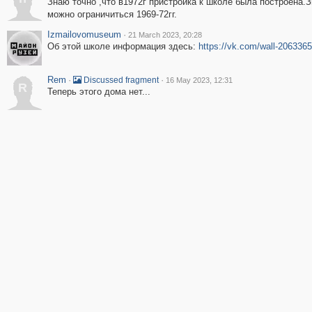
Знаю точно ,что в1972г пристройка к школе была построена.
можно ограничиться 1969-72гг.
Izmailovomuseum
·
21 March 2023, 20:28
Об этой школе информация здесь:
https://vk.com/wall-206336
Rem
·
·
Discussed fragment
16 May 2023, 12:31
R
Теперь этого дома нет...