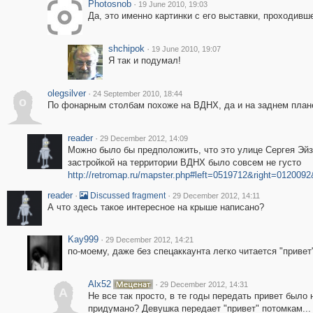
Photosnob
·
19 June 2010, 19:03
Да, это именно картинки с его выставки, проходивше
shchipok
·
19 June 2010, 19:07
Я так и подумал!
olegsilver
·
24 September 2010, 18:44
o
По фонарным столбам похоже на ВДНХ, да и на заднем плане
reader
·
29 December 2012, 14:09
Можно было бы предположить, что это улице Сергея Эйзе
застройкой на территории ВДНХ было совсем не густо
http://retromap.ru/mapster.php#left=0519712&right=0120
reader
·
·
Discussed fragment
29 December 2012, 14:11
А что здесь такое интересное на крыше написано?
Kay999
·
29 December 2012, 14:21
по-моему, даже без спецаккаунта легко читается "привет"
Alx52
·
29 December 2012, 14:31
A
Не все так просто, в те годы передать привет было 
придумано? Девушка передает "привет" потомкам...