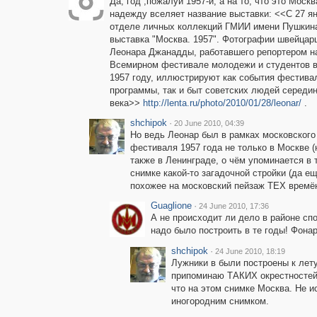
Да, год ,пожалуй 1957-й, а на то, что это Москв
надежду вселяет название выставки: <<С 27 ян
отделе личных коллекций ГМИИ имени Пушкина
выставка "Москва. 1957". Фотографии швейцар
Леонара Джанадды, работавшего репортером н
Всемирном фестивале молодежи и студентов в
1957 году, иллюстрируют как события фестива
программы, так и быт советских людей середи
века>>
http://lenta.ru/photo/2010/01/28/leonar/
.
shchipok
·
20 June 2010, 04:39
Но ведь Леонар был в рамках московского
фестиваля 1957 года не только в Москве (
также в Ленинграде, о чём упоминается в т
снимке какой-то загадочной стройки (да е
похожее на московский пейзаж ТЕХ времё
Guaglione
·
24 June 2010, 17:36
А не происходит ли дело в районе сп
надо было построить в те годы! Фонар
shchipok
·
24 June 2010, 18:19
Лужники в были построены к лету
припоминаю ТАКИХ окрестностей в
что на этом снимке Москва. Не и
иногородним снимком.