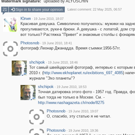
Watermark signature:
uploaded by ALYOSCHIN
21
Sign in to share your opinion
Latest comment: 22 May 2025, 06:57
Юлия
·
19 June 2010, 18:07
Красивая девушка. Символично получилось: мужики на задне
прогуливаются, руки-в брюки. А девушка - с лопатой, дом стр
вот только? Растяжка "Привет" и знакомые столбы с фонарям
Photosnob
·
19 June 2010, 18:41
фотограф:Леонар Джанадда. Время съемки:1956-57гг.
shchipok
·
19 June 2010, 18:46
Тот самый швейцарский фотограф, интервью с которым 
2010 г. (
http://www.ekhoplanet.ru/exibitions_697_4085
) напе
журнале "Эхо планеты"?
shchipok
·
19 June 2010, 18:53
Точная датировка этого фото - 1957 год. Правда, ф
был тогда не только в Москве. См. -
http://www.nashagazeta.ch/node/8275
Photosnob
·
19 June 2010, 19:07
О, спасибо, эту статью я не читал.
Photosnob
·
19 June 2010, 19:36