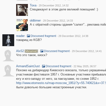
Toxa
·
29 December 2012, 14:32
Спецаккаунт в этом деле великий помощник! :)
oldtimer
·
29 December 2012, 14:33
А с обратной стороны здания-"салют"...реклама пойл
reader
·
·
Discussed fragment
29 December 2012, 14:38
товарищ из KGB?
Alx52
·
·
Discussed fragment
29 December 2012, 14:41
A
Что это такое, киоск?
ArmandSaintJust
·
·
Discussed fragment
22 May 2025, 06:57
A
Похоже на дебаркадер Киевского вокзала, только украшенн
участникам фестиваля 1957 г. Основные участники прибывали 
югу и юго-западу от него, за пакгаузами, по схеме 1952 г.
http://www.etomesto.ru/map-moscow_1951/?y=55.740621&x=37.
были довольно большие незастроенные участки.