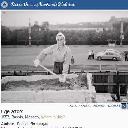
Retro View of Mankind's Habitat
Sizes:
482×321
|
800×534
|
800×534
W
319,968
1,407,714
8,295
29,262
Где это?
1957
,
Russia
,
Moscow
,
Where is this?
Author:
Леонар Джанадда