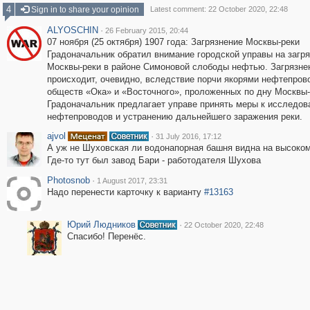
4
Sign in to share your opinion
Latest comment: 22 October 2020, 22:48
ALYOSCHIN
·
26 February 2015, 20:44
07 ноября (25 октября) 1907 года: Загрязнение Москвы-реки
Градоначальник обратил внимание городской управы на загр
Москвы-реки в районе Симоновой слободы нефтью. Загрязне
происходит, очевидно, вследствие порчи якорями нефтепров
обществ «Ока» и «Восточного», проложенных по дну Москвы-
Градоначальник предлагает управе принять меры к исследо
нефтепроводов и устранению дальнейшего заражения реки.
ajvol
·
31 July 2016, 17:12
А уж не Шуховская ли водонапорная башня видна на высоком
Где-то тут был завод Бари - работодателя Шухова
Photosnob
·
1 August 2017, 23:31
Надо перенести карточку к варианту
#13163
Юрий Людников
·
22 October 2020, 22:48
Спасибо! Перенёс.