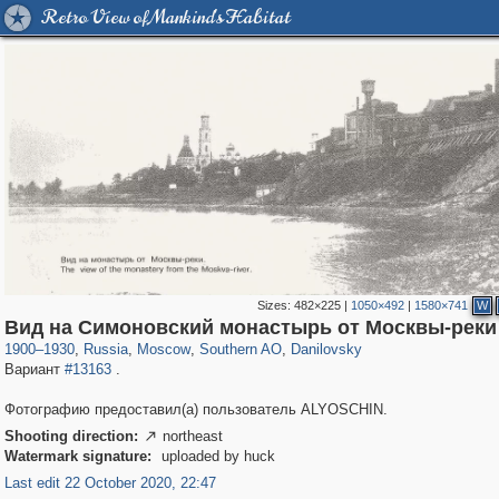
Retro View of Mankind's Habitat
Sizes:
482×225
|
1050×492
|
1580×741
W
319,878
1,407,281
8,286
21,648
29,248
390
5,921
116
Вид на Симоновский монастырь от Москвы-реки
1900
–
1930
,
Russia
,
Moscow
,
Southern AO
,
Danilovsky
Вариант
#13163
.
Фотографию предоставил(а) пользователь ALYOSCHIN.
Shooting direction:
northeast

Watermark signature:
uploaded by huck
Last edit 22 October 2020, 22:47