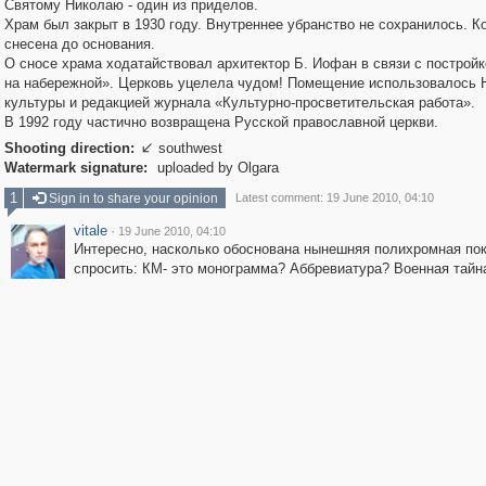
Святому Николаю - один из приделов.
Храм был закрыт в 1930 году. Внутреннее убранство не сохранилось. К
снесена до основания.
О сносе храма ходатайствовал архитектор Б. Иофан в связи с построй
на набережной». Церковь уцелела чудом! Помещение использовалось
культуры и редакцией журнала «Культурно-просветительская работа».
В 1992 году частично возвращена Русской православной церкви.
Shooting direction:
southwest

Watermark signature:
uploaded by Olgara
1
Sign in to share your opinion
Latest comment: 19 June 2010, 04:10
vitale
·
19 June 2010, 04:10
Интересно, насколько обоснована нынешняя полихромная пок
спросить: КМ- это монограмма? Аббревиатура? Военная тайн