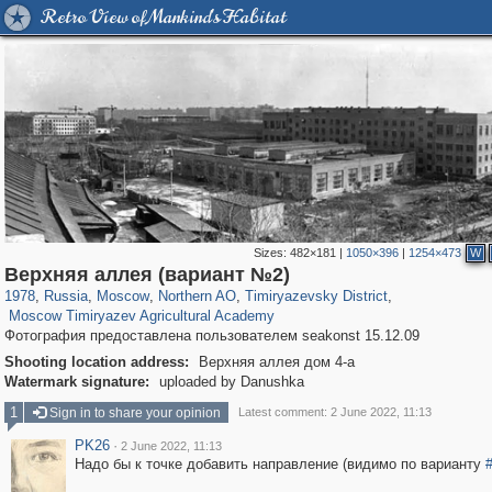
Retro View of Mankind's Habitat
Sizes:
482×181
|
1050×396
|
1254×473
W
319,716
1,405,755
8,286
22,533
29,243
598
2,961
136
Верхняя аллея (вариант №2)
1,466
90
1978
,
Russia
,
Moscow
,
Northern AO
,
Timiryazevsky District
,
Moscow Timiryazev Agricultural Academy
Фотография предоставлена пользователем seakonst 15.12.09
Shooting location address:
Верхняя аллея дом 4-а
Watermark signature:
uploaded by Danushka
1
Sign in to share your opinion
Latest comment: 2 June 2022, 11:13
PK26
·
2 June 2022, 11:13
Надо бы к точке добавить направление (видимо по варианту