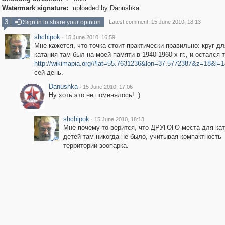
Watermark signature:
uploaded by Danushka
3
Sign in to share your opinion
Latest comment: 15 June 2010, 18:13
shchipok
·
15 June 2010, 16:59
Мне кажется, что точка стоит практически правильно: круг дл
катания там был на моей памяти в 1940-1960-х гг., и остался 
http://wikimapia.org/#lat=55.7631236&lon=37.5772387&z=18&l
сей день.
Danushka
·
15 June 2010, 17:06
Ну хоть это не поменялось! :)
shchipok
·
15 June 2010, 18:13
Мне почему-то верится, что ДРУГОГО места для ка
детей там никогда не было, учитывая компактность
территории зоопарка.