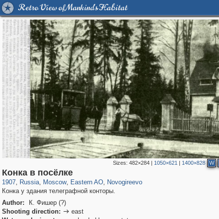
Retro View of Mankind's Habitat
Sizes:
482×284
|
1050×621
|
1400×828
W
319,882
1,407,351
8,286
20,942
29,248
306
499
2
Конка в посёлке
1907
,
Russia
,
Moscow
,
Eastern AO
,
Novogireevo
Конка у здания телеграфной конторы.
Author:
К. Фишер (?)
Shooting direction:
east
