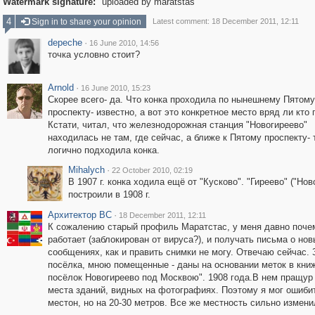
Watermark signature:
uploaded by maratstas
4
Sign in to share your opinion
Latest comment: 18 December 2011, 12:11
depeche
·
16 June 2010, 14:56
точка условно стоит?
Arnold
·
16 June 2010, 15:23
Скорее всего- да. Что конка проходила по нынешнему Пятому
проспекту- известно, а вот это конкретное место вряд ли кто п
Кстати, читал, что железнодорожная станция "Новогиреево"
находилась не там, где сейчас, а ближе к Пятому проспекту- 
логично подходила конка.
Mihalych
·
22 October 2010, 02:19
В 1907 г. конка ходила ещё от "Кусково". "Гиреево" ("Нов
построили в 1908 г.
Архитектор ВС
·
18 December 2011, 12:11
К сожалению старый профиль Маратстас, у меня давно почем
работает (заблокирован от вируса?), и получать письма о нов
сообщениях, как и править снимки не могу. Отвечаю сейчас.
посёлка, мною помещенные - даны на основании меток в кни
посёлок Новогиреево под Москвою". 1908 года.В нем пращур
места зданий, видных на фотографиях. Поэтому я мог ошиби
местон, но на 20-30 метров. Все же местность сильно измени