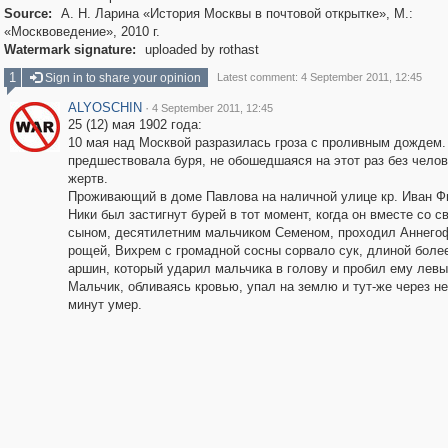
Source:
А. Н. Ларина «История Москвы в почтовой открытке», М.:
«Москвоведение», 2010 г.
Watermark signature:
uploaded by rothast
1
Sign in to share your opinion
Latest comment: 4 September 2011, 12:45
ALYOSCHIN
·
4 September 2011, 12:45
25 (12) мая 1902 года:
10 мая над Москвой разразилась гроза с проливным дождем.
предшествовала буря, не обошедшаяся на этот раз без чело
жертв.
Проживающий в доме Павлова на наличной улице кр. Иван Ф
Ники был застигнут бурей в тот момент, когда он вместе со с
сыном, десятилетним мальчиком Семеном, проходил Аннего
рощей, Вихрем с громадной сосны сорвало сук, длиной боле
аршин, который ударил мальчика в голову и пробил ему левы
Мальчик, обливаясь кровью, упал на землю и тут-же через н
минут умер.