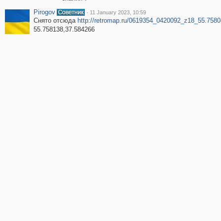
Pirogov
·
11 January 2023, 10:59
Снято отсюда
http://retromap.ru/0619354_0420092_z18_55.758
55.758138,37.584266