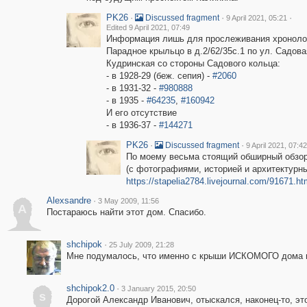
PK26
·
·
·
Discussed fragment
9 April 2021, 05:21
Edited 9 April 2021, 07:49
Информация лишь для прослеживания хронолог
Парадное крыльцо в д.2/62/35с.1 по ул. Садова
Кудринская со стороны Садового кольца:
- в 1928-29 (беж. сепия) -
#2060
- в 1931-32 -
#980888
- в 1935 -
#64235
,
#160942
И его отсутствие
- в 1936-37 -
#144271
PK26
·
·
Discussed fragment
9 April 2021, 07:42
По моему весьма стоящий обширный обзо
(с фотографиями, историей и архитектурн
https://stapelia2784.livejournal.com/91671.ht
Alexsandre
·
3 May 2009, 11:56
A
Постараюсь найти этот дом. Спасибо.
shchipok
·
25 July 2009, 21:28
Мне подумалось, что именно с крыши ИСКОМОГО дома и
shchipok2.0
·
3 January 2015, 20:50
s
Дорогой Александр Иванович, отыскался, наконец-то, э