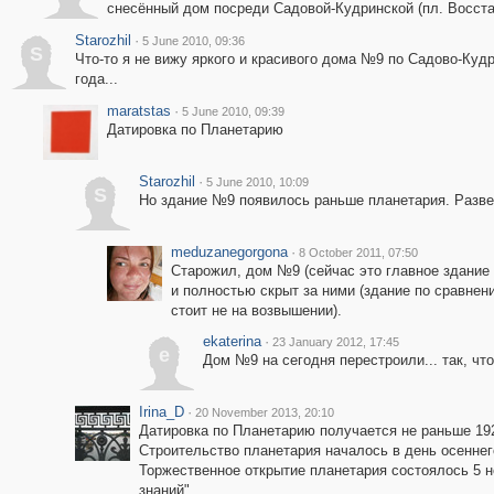
снесённый дом посреди Садовой-Кудринской (пл. Восста
Starozhil
·
5 June 2010, 09:36
S
Что-то я не вижу яркого и красивого дома №9 по Садово-Кудр
года...
maratstas
·
5 June 2010, 09:39
Датировка по Планетарию
Starozhil
·
5 June 2010, 10:09
S
Но здание №9 появилось раньше планетария. Разве 
meduzanegorgona
·
8 October 2011, 07:50
Старожил, дом №9 (сейчас это главное здание 
и полностью скрыт за ними (здание по сравнени
стоит не на возвышении).
ekaterina
·
23 January 2012, 17:45
e
Дом №9 на сегодня перестроили... так, что н
Irina_D
·
20 November 2013, 20:10
Датировка по Планетарию получается не раньше 1929
Строительство планетария началось в день осеннег
Торжественное открытие планетария состоялось 5 но
знаний".