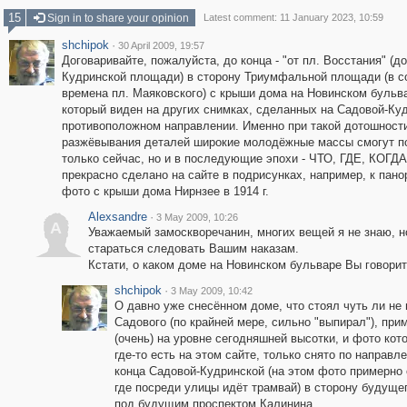
15
Sign in to share your opinion
Latest comment: 11 January 2023, 10:59
shchipok
·
30 April 2009, 19:57
Договаривайте, пожалуйста, до конца - "от пл. Восстания" (до 
Кудринской площади) в сторону Триумфальной площади (в с
времена пл. Маяковского) с крыши дома на Новинском бульв
который виден на других снимках, сделанных на Садовой-Ку
противоположном направлении. Именно при такой дотошност
разжёвывания деталей широкие молодёжные массы смогут п
только сейчас, но и в последующие эпохи - ЧТО, ГДЕ, КОГДА
прекрасно сделано на сайте в подрисунках, например, к пан
фото с крыши дома Нирнзее в 1914 г.
Alexsandre
·
3 May 2009, 10:26
A
Уважаемый замоскворечанин, многих вещей я не знаю, н
стараться следовать Вашим наказам.
Кстати, о каком доме на Новинском бульваре Вы говори
shchipok
·
3 May 2009, 10:42
О давно уже снесённом доме, что стоял чуть ли не
Садового (по крайней мере, сильно "выпирал"), при
(очень) на уровне сегодняшней высотки, и фото кот
где-то есть на этом сайте, только снято по направл
конца Садовой-Кудринской (на этом фото примерно 
где посреди улицы идёт трамвай) в сторону будуще
под будущим проспектом Калинина.