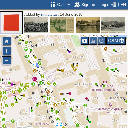
Gallery
Sign up
Login
EN
Added by
maratstas
, 14 June 2010
11
4
13
7
2
11
4
2
5
12
4
3
4
4
2
OSM
2
3
4
2
4
2
2
3
4
2
2
12
4
3
3
2
4
22
5
12
7
5
9
0
4
8
8
6
3
2
3
3
7
4
2
4
6
2
3
2
2
3