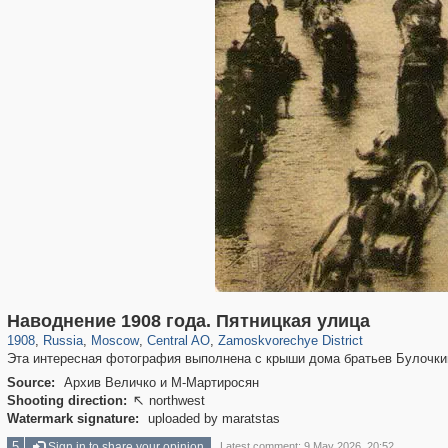
319,780
1,406,255
159,978
8,286
29,243
5,916
6,190
211
Наводнение 1908 года. Пятницкая улица
1908
,
Russia
,
Moscow
,
Central AO
,
Zamoskvorechye District
Эта интересная фотография выполнена с крыши дома братьев Булочкин
Source:
Архив Величко и М-Мартиросян
Shooting direction:
northwest

Watermark signature:
uploaded by maratstas
5
Sign in to share your opinion
Latest comment: 9 May 2026, 20:52