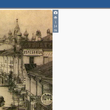
1
2
3
14
9k
4
3
2
1
1