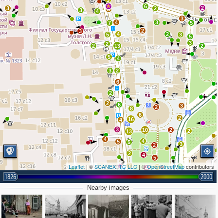
3
6
2
3
2
3
3
4
3
4
3
7
5
2
3
4
2
5
3
5
3
2
2
13
2
5
4
3
2
6
2
2
6
3
2
8
6
2
16
4
3
10
2
2
13
4
4
5
5
3
2
2
4
5
Leaflet
| ©
SCANEX ITC LLC
7
| ©
OpenStreetMap
contributors
2
7
4
2
1826
2000
11
4
Nearby images
6
3
12
2
2