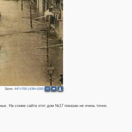
3
2
4
Sizes:
447×700
|
638×1000
W
ых. На схеме сайта этот дом №17 показан не очень точно.