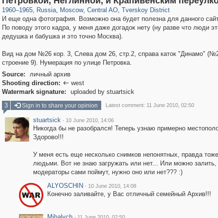
Петровкой, Неглинной, и Крапивенским переулк
1960
–
1965
,
Russia
,
Moscow
,
Central AO
,
Tverskoy District
И еще одна фотография. Возможно она будет полезна для данного сайт
По поводу этого кадра, у меня даже догадок нету (ну разве что люди э
дедушка и бабушка и это точно Москва).
Вид на дом №26 кор. 3, Слева дом 26, стр.2, справа каток "Динамо" (№
строение 9). Нумерация по улице Петровка.
Source:
личный архив
Shooting direction:
west

Watermark signature:
uploaded by stuartsick
3
Sign in to share your opinion
Latest comment: 11 June 2010, 02:50
stuartsick
·
10 June 2010, 14:06
Никогда бы не разобрался! Теперь узнаю примерно местопол
Здорово!!!
У меня есть еще несколько снимков непонятных, правда тоже
людьми. Вот не знаю загружать или нет... Или можно залить,
модераторы сами поймут, нужно оно или нет??? :)
ALYOSCHIN
·
10 June 2010, 14:08
Конечно заливайте, у Вас отличный семейный Архив!!!
Mihalych
·
11 June 2010, 02:50