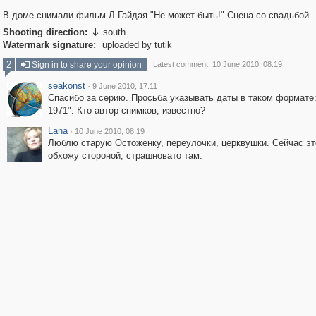
В доме снимали фильм Л.Гайдая "Не может быть!" Сцена со свадьбой.
Shooting direction:
south

Watermark signature:
uploaded by tutik
2
Sign in to share your opinion
Latest comment: 10 June 2010, 08:19
seakonst
·
9 June 2010, 17:11
Спасибо за серию. Просьба указывать даты в таком формате:
1971". Кто автор снимков, известно?
Lana
·
10 June 2010, 08:19
Люблю старую Остоженку, переулочки, церквушки. Сейчас эт
обхожу стороной, страшновато там.