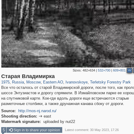
Sizes:
482×634
|
532×700
|
609×801
W
319,780
1,406,501
8,286
20,925
29,243
306
560
52
Старая Владимирка
1975
,
Russia
,
Moscow
,
Eastern AO
,
Ivanovskoye
,
Terletsky Forestry Park
Все что осталось от старой Владимирской дороги, после того, как про
шоссе Энтузиастов и дорогу спрямили. В Измайловском парке ее хоро
на спутниковой карте. Кое-где вдоль дороги еще встречаются старые
разметочные столбики, а также друнажная канава сбоку от дороги.
Source:
http://mos-nj.narod.ru/
Shooting direction:
east

Watermark signature:
uploaded by nut22
5
Sign in to share your opinion
Latest comment: 30 May 2023, 17:26