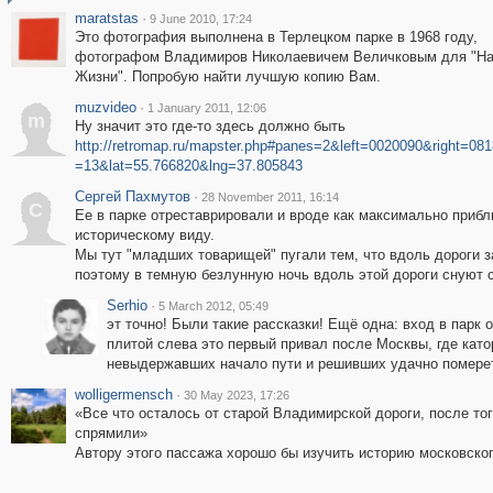
maratstas
·
9 June 2010, 17:24
Это фотография выполнена в Терлецком парке в 1968 году,
фотографом Владимиров Николаевичем Величковым для "На
Жизни". Попробую найти лучшую копию Вам.
muzvideo
·
1 January 2011, 12:06
m
Ну значит это где-то здесь должно быть
http://retromap.ru/mapster.php#panes=2&left=0020090&right=0
=13&lat=55.766820&lng=37.805843
Сергей Пахмутов
·
28 November 2011, 16:14
С
Ее в парке отреставрировали и вроде как максимально прибл
историческому виду.
Мы тут "младших товарищей" пугали тем, что вдоль дороги з
поэтому в темную безлунную ночь вдоль этой дороги снуют сот
Serhio
·
5 March 2012, 05:49
эт точно! Были такие рассказки! Ещё одна: вход в парк 
плитой слева это первый привал после Москвы, где кат
невыдержавших начало пути и решивших удачно померет
wolligermensch
·
30 May 2023, 17:26
«Все что осталось от старой Владимирской дороги, после то
спрямили»
Автору этого пассажа хорошо бы изучить историю московског