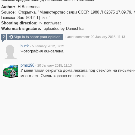
Author:
Н.Веселова
Source:
Открытка. "Министерство связи СССР. 1980 Л 82375 17.09.79.
Гознака. Зак. 8012. Ц. 5 к.".
Shooting direction:
northwest

Watermark signature:
uploaded by Danushka
2
Sign in to share your opinion
Latest comment: 20 January 2015, 11:13
huck
·
5 January 2012, 07:21
Фотография обновлена.
pms196
·
20 January 2015, 11:13
У меня такая открытка дома лежала под стеклом на письмен
много лет. Очень хорошо ее помню