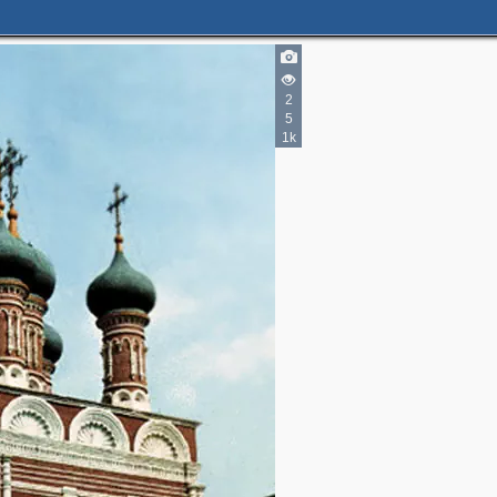
2
2
5
2
1k
10
2
7
9
2
9
5