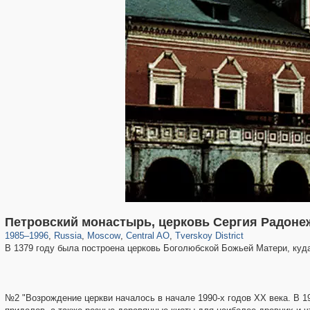
319,878
1,407,232
160,021
8,286
29,248
5,916
53,055
2,283
Петровский монастырь, церковь Сергия Радоне
1985
–
1996
,
Russia
,
Moscow
,
Central AO
,
Tverskoy District
В 1379 году была построена церковь Боголюбской Божьей Матери, ку
№2 "Возрождение церкви началось в начале 1990-х годов XX века. В 1