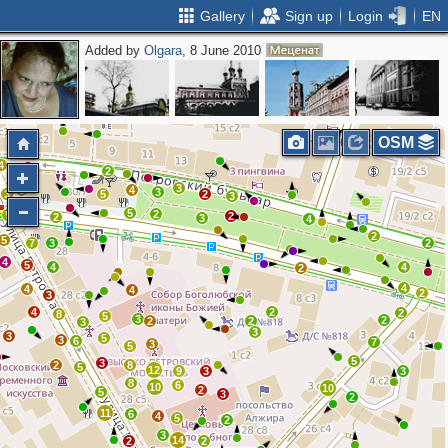
Gallery
Sign up
Login
EN
Added by
Olgara
, 8 June 2010
3
2
3
2
OSM
4
3
2
3
5
4
3
3
5
2
3
2
5
2
5
2
2
3
4
2
5
7
3
2
4
5
4
4
2
4
4
4
2
3
4
2
2
8
5
3
2
2
2
3
3
3
5
3
6
7
3
5
5
3
2
8
5
12
9
3
3
8
6
10
10
2
5
3
2
11
6
4
5
2
3
14
2
2