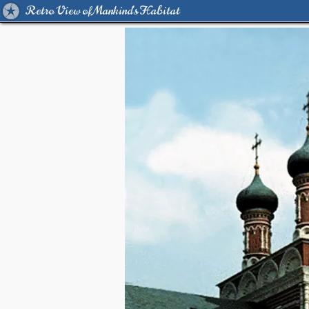
Retro View of Mankind's Habitat