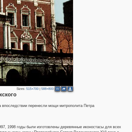
2
2
9
3
2
3
2
Sizes:
515×700
|
588×800
W
жского
да впоследствии перенесли мощи митрополита Петра
997, 1998 годы были изготовлены деревянные иконостасы для всех