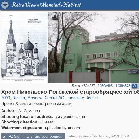
Retro View of Mankind's Habitat
Sizes:
482×227
|
1050×495
|
1439×678
W
319,968
1,407,714
160,055
8,295
29,262
5,920
10,741
406
Храм Никольско-Рогожской старообрядческой 
2000
,
Russia
,
Moscow
,
Central AO
,
Tagansky District
Проект Храма и перестроенный храм.
Author:
А. Семёнов
Shooting location address:
Андроньевская
Shooting direction:
east

Watermark signature:
uploaded by unsam
5
Sign in to share your opinion
Latest comment: 25 January 2013, 18:08