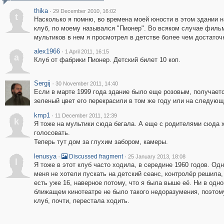
thika
·
29 December 2010, 16:02
t
Насколько я помню, во времена моей юности в этом здании 
клуб, по моему назывался "Пионер". Во всяком случае филь
мультиков в нем я просмотрел в детстве более чем достаточ
alex1966
·
1 April 2011, 16:15
a
Клуб от фабрики Пионер. Детский билет 10 коп.
Sergij
·
30 November 2011, 14:40
Если в марте 1999 года здание было еще розовым, получаетс
зеленый цвет его перекрасили в том же году или на следую
kmp1
·
11 December 2011, 12:39
k
Я тоже на мультики сюда бегала. А еще с родителями сюда 
голосовать.
Теперь тут дом за глухим забором, камеры.
lenusya
·
·
Discussed fragment
25 January 2013, 18:08
l
Я тоже в этот клуб часто ходила, в середине 1960 годов. О
меня не хотели пускать на детский сеанс, контролёр решила,
есть уже 16, наверное потому, что я была выше её. Ни в одн
ближащем кинотеатре не было такого недоразумения, поэтому
клуб, почти, перестала ходить.