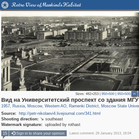
Retro View of Mankind's Habitat
Sizes:
482×253
|
950×500
|
950×500
W
319,878
1,407,206
8,286
27,131
29,248
310
5,677
64
1,768
8
Вид на Университетский проспект со здания МГУ
1957
,
Russia
,
Moscow
,
Western AO
,
Ramenki District
,
Moscow State Univer
Source:
http://petr-nikolaevi4.livejournal.com/341.html
Shooting direction:
southeast

Watermark signature:
uploaded by rothast
15
Sign in to share your opinion
Latest comment: 29 January 2013, 18:04