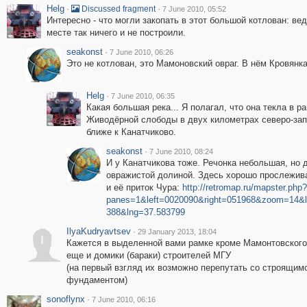
Helg
·
·
Discussed fragment
7 June 2010, 05:52
Интересно - что могли закопать в этот большой котлован: вед
месте так ничего и не построили.
seakonst
·
7 June 2010, 06:26
Это не котлован, это Мамоновский овраг. В нём Кровянка
Helg
·
7 June 2010, 06:35
Какая большая река... Я полагал, что она текла в р
Живодёрной слободы в двух километрах северо-зап
ближе к Канатчиково.
seakonst
·
7 June 2010, 08:24
И у Канатчикова тоже. Речонка небольшая, но 
овражистой долиной. Здесь хорошо прослежива
и её приток Чура:
http://retromap.ru/mapster.php?
panes=1&left=0020090&right=051968&zoom=14&l
388&lng=37.583799
IlyaKudryavtsev
·
29 January 2013, 18:04
I
Кажется в выделенной вами рамке кроме Мамонтовского 
еще и домики (бараки) строителей МГУ
(на первый взгляд их возможно перепутать со строящим
фундаментом)
sonoflynx
·
7 June 2010, 06:16