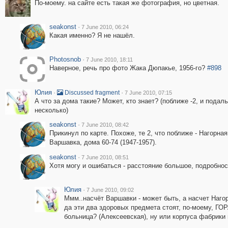
По-моему. на сайте есть такая же фотография, но цветная.
seakonst
·
7 June 2010, 06:24
Какая именно? Я не нашёл.
Photosnob
·
7 June 2010, 18:11
Наверное, речь про фото Жака Дюпакье, 1956-го?
#898
Юлия
·
·
Discussed fragment
7 June 2010, 07:15
А что за дома такие? Может, кто знает? (поближе -2, и подаль
несколько)
seakonst
·
7 June 2010, 08:42
Прикинул по карте. Похоже, те 2, что поближе - Нагорная,
Варшавка, дома 60-74 (1947-1957).
seakonst
·
7 June 2010, 08:51
Хотя могу и ошибаться - расстояние большое, подробнос
Юлия
·
7 June 2010, 09:02
Ммм..насчёт Варшавки - может быть, а насчет Нагорн
да эти два здоровых предмета стоят, по-моему, ГОР
больница? (Алексеевская), ну или корпуса фабрики