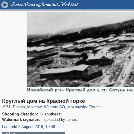
Retro View of Mankind's Habitat
319,780
1,406,450
8,286
27,129
29,243
310
2,189
16
Круглый дом на Красной горке
1931
,
Russia
,
Moscow
,
Western AO
,
Mozhaysky District
Shooting direction:
southeast

Watermark signature:
uploaded by Lenus
Last edit 2 August 2016, 10:48