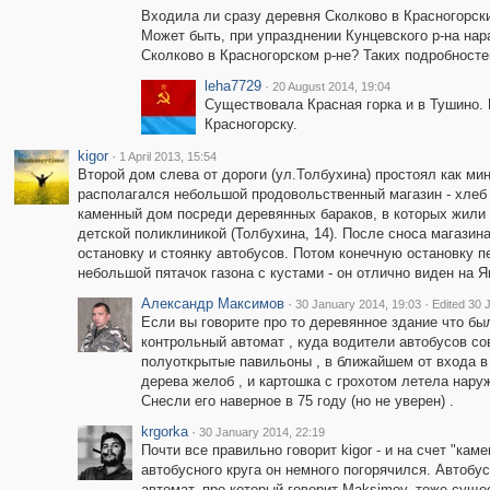
Входила ли сразу деревня Сколково в Красногорски
Может быть, при упразднении Кунцевского р-на нар
Сколково в Красногорском р-не? Таких подробносте
leha7729
·
20 August 2014, 19:04
Существовала Красная горка и в Тушино. 
Красногорску.
kigor
·
1 April 2013, 15:54
Второй дом слева от дороги (ул.Толбухина) простоял как мин
располагался небольшой продовольственный магазин - хлеб 
каменный дом посреди деревянных бараков, в которых жили 
детской поликлиникой (Толбухина, 14). После сноса магази
остановку и стоянку автобусов. Потом конечную остановку п
небольшой пятачок газона с кустами - он отлично виден на Я
Александр Максимов
·
·
30 January 2014, 19:03
Edited 30 
Если вы говорите про то деревянное здание что был
контрольный автомат , куда водители автобусов со
полуоткрытые павильоны , в ближайшем от входа в 
дерева желоб , и картошка с грохотом летела наруж
Снесли его наверное в 75 году (но не уверен) .
krgorka
·
30 January 2014, 22:19
Почти все правильно говорит kigor - и на счет "кам
автобусного круга он немного погорячился. Автобу
автомат, про который говорит Maksimov, тоже суще