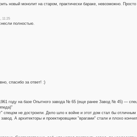
оить новый монолит на старом, практически бараке, невозможно. Просто 
, 11:25
 снесли полностью.
вно, спасибо за ответ! :)
 1961 году на базе Опытного завода № 65 (еще ранее Завод № 45) — сп
ипеда)"
т" спецом не достроили. Дело шло к войне и этот дом стал бы отличным
 завод. А архитекторы и проектировщики "врагами" стали и плохо кончил