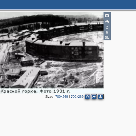
2
6
8k
Sizes:
700×269
|
700×269
W