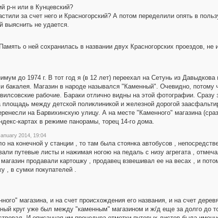
й р-н или в Кунцевский?
астили за счет него и Красногорский? А потом переделили опять в польз
й выяснить не удается.
Память о ней сохранилась в названии двух Красногорских проездов, не
имум до 1974 г. В тот год я (в 12 лет) переехал на Сетунь из Давыдкова
и бакалея. Магазин в народе назывался "Каменный". Очевидно, потому 
вилсовские рабочие. Бараки отлично видны на этой фотографии. Сразу 
на площадь между детской поликлиникой и железной дорогой заасфальт
еренесли на Барвихинскую улицу. А на месте "Каменного" магазина (сраз
ндекс-картах в режиме панорамы, торец 14-го дома.
January 2014, 19:04
о на конечной у станции , то там была стоянка автобусов , непосредств
вали путевые листы и нажимая ногою на педаль с низу агрегата , отмеч
магазин продавали картошку , продавец взвешивал ее на весах , и пот
у , в сумки покупателей .
енного" магазина, и на счет происхождения его названия, и на счет дерев
сный круг уже был между "каменным" магазином и ж/д еще за долго до то
ствовал. И описанная им процедура отметки путевых листов была именн