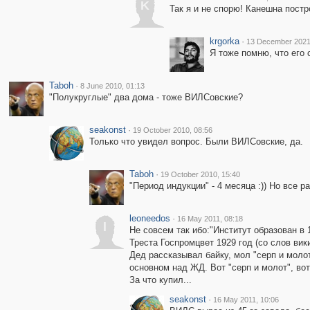
K
Так я и не спорю! Канешна постр
krgorka
·
13 December 2021
Я тоже помню, что его
Taboh
·
8 June 2010, 01:13
"Полукруглые" два дома - тоже ВИЛСовские?
seakonst
·
19 October 2010, 08:56
Только что увидел вопрос. Были ВИЛСовские, да.
Taboh
·
19 October 2010, 15:40
"Период индукции" - 4 месяца :)) Но все ра
leoneedos
·
16 May 2011, 08:18
l
Не совсем так ибо:"Институт образован в
Треста Госпромцвет 1929 год (со слов вик
Дед рассказывал байку, мол "серп и моло
основном над ЖД. Вот "серп и молот", вот
За что купил...
seakonst
·
16 May 2011, 10:06