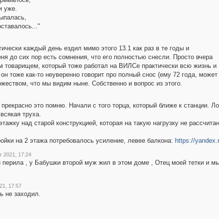
и уже.
ыпалась,
ставалось..."
тически каждый день ездил мимо этого 13.1 как раз в те годы и
ня до сих пор есть сомнения, что его полностью снесли. Просто вчера
ым товарищем, который тоже работал на ВИЛСе практически всю жизнь и
он тоже как-то неуверенно говорит про полный снос (ему 72 года, может
ожеством, что мы видим ныне. Собственно и вопрос из этого.
 прекрасно это помню. Начали с того торца, который ближе к станции. Л
всякая труха.
ажку над старой конструкцией, которая на такую нагрузку не рассчитана
ойки на 2 этажа потребовалось усиление, левее балкона:
https://yande
 2021, 17:24
перила , у Бабушки второй муж жил в этом доме , Отец моей тетки и мы х
1, 17:57
ь не заходил.