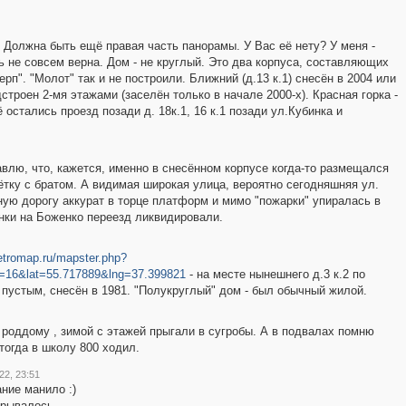
. Должна быть ещё правая часть панорамы. У Вас её нету? У меня -
ь не совсем верна. Дом - не круглый. Это два корпуса, составляющих
ерп". "Молот" так и не построили. Ближний (д.13 к.1) снесён в 2004 или
дстроен 2-мя этажами (заселён только в начале 2000-х). Красная горка -
остались проезд позади д. 18к.1, 16 к.1 позади ул.Кубинка и
влю, что, кажется, именно в снесённом корпусе когда-то размещался
ётку с братом. А видимая широкая улица, вероятно сегодняшняя ул.
ную дорогу аккурат в торце платформ и мимо "пожарки" упиралась в
нки на Боженко переезд ликвидировали.
retromap.ru/mapster.php?
=16&lat=55.717889&lng=37.399821
- на месте нынешнего д.3 к.2 по
 пустым, снесён в 1981. "Полукруглый" дом - был обычный жилой.
 роддому , зимой с этажей прыгали в сугробы. А в подвалах помню
тогда в школу 800 ходил.
2, 23:51
ние манило :)
крывалось,