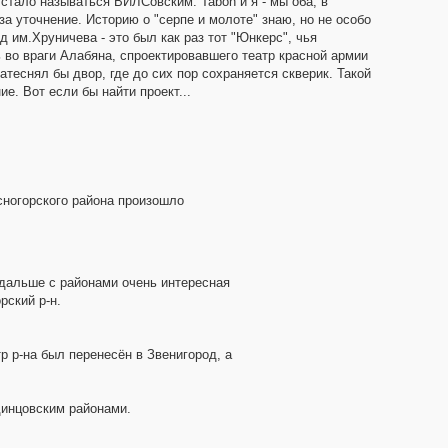
 стало называться ВИЛСовским. Taboh и я - мы оба, в
 за уточнение. Историю о "серпе и молоте" знаю, но не особо
 им.Хруничева - это был как раз тот "Юнкерс", чья
ь во враги Алабяна, спроектировавшего театр красной армии
затеснял бы двор, где до сих пор сохраняется скверик. Такой
е. Вот если бы найти проект...
асногорского района произошло
 дальше с районами очень интересная
рский р-н.
р р-на был перенесён в Звенигород, а
динцовским районами.