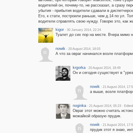
водителей он, почему-то, не рассказал, а сразу п
убытия - прибытия водители сдавали в диспетчерск
Его, к стати, построили раньше, чем д.14 по ул. Т
водители справлять свою нужду. Говорю это, как жи
kigor
·
30 January 2014, 22:24
Туалет до сих пор на месте. Вчера мимо н
nowik
·
20 August 2014, 18:03
n
А что за овраг начинался возле платформ
krgorka
·
20 August 2014, 18:49
Он и сегодня существует в "уре
nowik
·
21 August 2014, 17:
n
а выше, возле платфор
noginka
·
·
21 August 2014, 05:23
Edited
Овраг этот можно считать истоко
можайкой образую прудик.
nowik
·
21 August 2014, 17:
n
прудик этот я знаю, ин