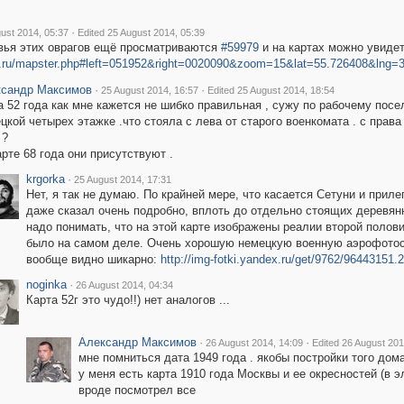
·
ust 2014, 05:37
Edited 25 August 2014, 05:39
овья этих оврагов ещё просматриваются
#59979
и на картах можно увиде
ap.ru/mapster.php#left=051952&right=0020090&zoom=15&lat=55.726408&lng=
сандр Максимов
·
·
25 August 2014, 16:57
Edited 25 August 2014, 18:54
а 52 года как мне кажется не шибко правильная , сужу по рабочему посел
цкой четырех этажке .что стояла с лева от старого военкомата . с прав
 ?
арте 68 года они присутствуют .
krgorka
·
25 August 2014, 17:31
Нет, я так не думаю. По крайней мере, что касается Сетуни и прил
даже сказал очень подробно, вплоть до отдельно стоящих деревянн
надо понимать, что на этой карте изображены реалии второй половины
было на самом деле. Очень хорошую немецкую военную аэрофотосъ
вообще видно шикарно:
http://img-fotki.yandex.ru/get/9762/9644315
noginka
·
26 August 2014, 04:34
Карта 52г это чудо!!) нет аналогов ...
Александр Максимов
·
·
26 August 2014, 14:09
Edited 26 August 201
мне помниться дата 1949 года . якобы постройки того дома
у меня есть карта 1910 года Москвы и ее окресностей (в э
вроде посмотрел все