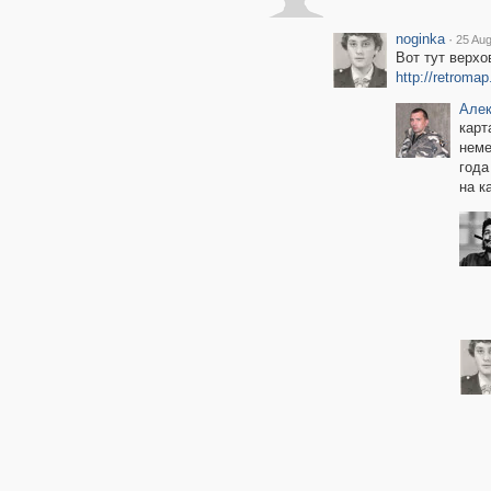
noginka
·
25 Aug
Вот тут верх
http://retrom
Алек
карт
неме
года
на к