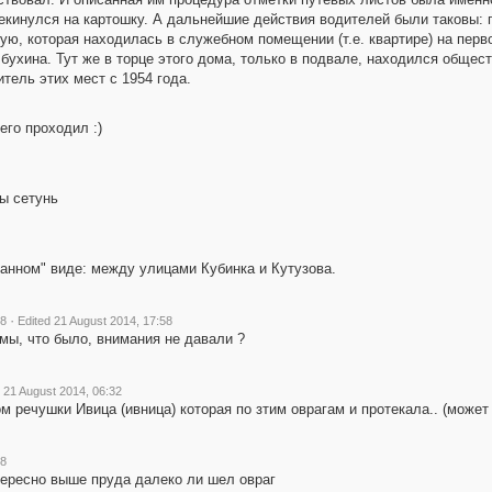
ерекинулся на картошку. А дальнейшие действия водителей были таковы
ую, которая находилась в служебном помещении (т.е. квартире) на перво
олбухина. Тут же в торце этого дома, только в подвале, находился обще
тель этих мест с 1954 года.
его проходил :)
ы сетунь
занном" виде: между улицами Кубинка и Кутузова.
·
58
Edited 21 August 2014, 17:58
мы, что было, внимания не давали ?
 21 August 2014, 06:32
м речушки Ивица (ивница) которая по зтим оврагам и протекала.. (может 
58
тересно выше пруда далеко ли шел овраг