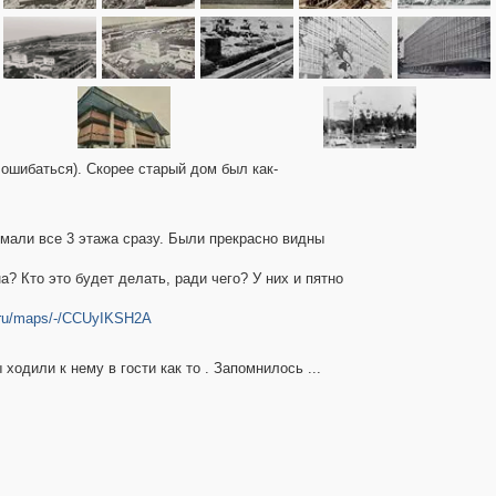
 ошибаться). Скорее старый дом был как-
омали все 3 этажа сразу. Были прекрасно видны
? Кто это будет делать, ради чего? У них и пятно
x.ru/maps/-/CCUyIKSH2A
одили к нему в гости как то . Запомнилось ...