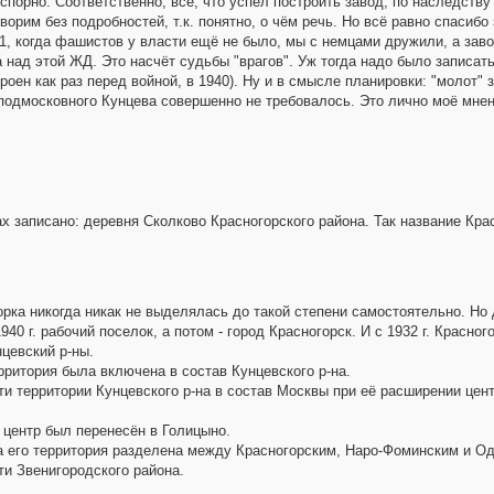
спорно. Соответственно, всё, что успел построить завод, по наследству
ворим без подробностей, т.к. понятно, о чём речь. Но всё равно спасибо
1, когда фашистов у власти ещё не было, мы с немцами дружили, а завод
 над этой ЖД. Это насчёт судьбы "врагов". Уж тогда надо было записат
роен как раз перед войной, в 1940). Ну и в смысле планировки: "молот" 
подмосковного Кунцева совершенно не требовалось. Это лично моё мнени
ах записано: деревня Сколково Красногорского района. Так название Кр
орка никогда никак не выделялась до такой степени самостоятельно. Но
40 г. рабочий поселок, а потом - город Красногорск. И с 1932 г. Красного
нцевский р-ны.
ерритория была включена в состав Кунцевского р-на.
ти территории Кунцевского р-на в состав Москвы при её расширении цент
а центр был перенесён в Голицыно.
 а его территория разделена между Красногорским, Наро-Фоминским и О
сти Звенигородского района.