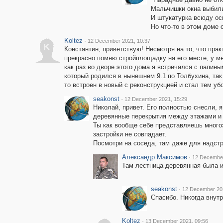
Мальчишки окна выбил
И штукатурка всюду ос
Но что-то в этом доме о
Koltez
·
12 December 2021, 10:37
K
Константин, приветствую! Несмотря на то, что прак
прекрасно помню стройплощадку на его месте, у ме
как раз во дворе этого дома я встречался с папин
который родился в нынешнем 9.1 по Толбухина, так 
то встроен в новый с реконструкцией и стал тем уб
seakonst
·
12 December 2021, 15:29
Николай, привет. Его полностью снесли, я
деревянные перекрытия между этажами и 
Ты как вообще себе представляешь многоэт
застройки не совпадает.
Посмотри на соседа, там даже для надстр
Александр Максимов
·
12 December
Там лестница деревянная была и 
seakonst
·
12 December 202
Спасибо. Никогда внутр
Koltez
·
13 December 2021, 09:56