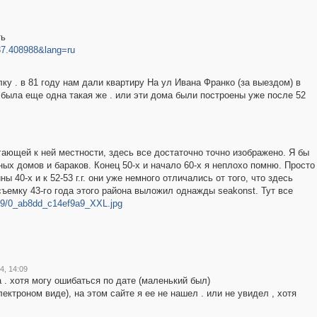
ть
37.408988&lang=ru
ку . в 81 году нам дали квартиру На ул Ивана Франко (за выездом) в
а была еще одна такая же . или эти дома были построены уже после 52
егающей к ней местности, здесь все достаточно точно изображено. Я бы
ых домов и бараков. Конец 50-х и начало 60-х я неплохо помню. Просто
 40-х и к 52-53 г.г. они уже немного отличались от того, что здесь
емку 43-го года этого района выложил однажды seakonst. Тут все
1.29/0_ab8dd_c14ef9a9_XXL.jpg
4, 14:09
 . хотя могу ошибаться по дате (маленький был)
лектроном виде), на этом сайте я ее не нашел . или не увидел , хотя