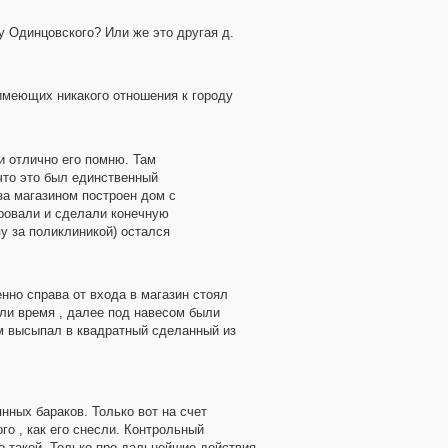
у Одинцовского? Или же это другая д.
 имеющих никакого отношения к городу
 и отлично его помню. Там
что это был единственный
за магазином построен дом с
ировали и сделали конечную
у за поликлиникой) остался
енно справа от входа в магазин стоял
али время , далее под навесом были
ом высыпал в квадратный сделанный из
янных бараков. Только вот на счет
го , как его снесли. Контрольный
о такой. Только про дальнейшие действия