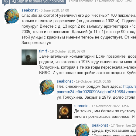
45
Sign in to share your opinion
Latest comment: 17 November 2022, 23:51
seakonst
·
6 June 2010, 14:00
Спасибо за фото! Я увеличил его до "честных" 700 пикселей
только в плохом разрешении (но датирована 1932-м). Подпис
полукруг. Вместе с д. 13 корп.2 по замыслу архитекторов - "с
2005, точно и не вспомню. Дальний (д.11 к.1) в конце 90-х на
этой улицы с красивым именем теперь не существует. От неё 
Запорожская ул.
tlmrf
·
19 October 2010, 07:09
Замечательный комментарий! Если позволите, доба
роддом, из которого в 1975 году выписывали мою т
Толбухина, которая в те же годы пересекала желез
ВИЛС. И уже после постройки автоэстакады с Куби
seakonst
·
19 October 2010, 08:55
Нет, снесённый роддом был здесь:
http://
panes=2&left=0020090&right=051968&zoom
ул.Толбухина. Закрыт в 1979, долго стоял
staradio
·
17 November 2022, 13:37
Да точно , мы бегали по пустому
много противогазов валялось. Я 
seakonst
·
17 November 202
Да-да, пустовавшее зда
"Парадное давно не от