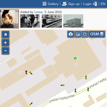
Gallery
Sign up
Login
EN
Added by
Lenus
, 5 June 2010
OSM
2