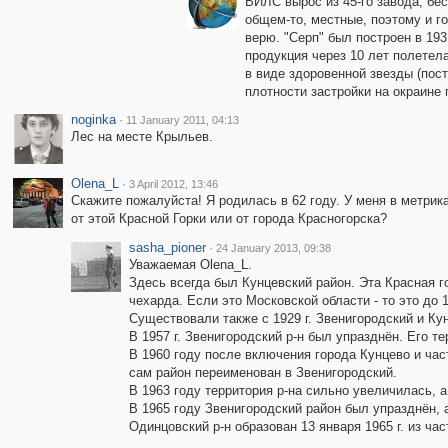
ВИЛС вырос из 45-го завода, бес
общем-то, местные, поэтому и го
верю. "Серп" был построен в 193
продукция через 10 лет полетела
в виде здоровенной звезды (пост
плотности застройки на окраине 
noginka
·
11 January 2011, 04:13
Лес на месте Крыльев.
Olena_L
·
3 April 2012, 13:46
Скажите пожалуйста! Я родилась в 62 году. У меня в метрик
от этой Красной Горки или от города Красногорска?
sasha_pioner
·
24 January 2013, 09:38
Уважаемая Olena_L.
Здесь всегда был Кунцевский район. Эта Красная г
чехарда. Если это Московской области - то это до 19
Существовали также с 1929 г. Звенигородский и Ку
В 1957 г. Звенигородский р-н был упразднён. Его т
В 1960 году после включения города Кунцево и час
сам район переименован в Звенигородский.
В 1963 году территория р-на сильно увеличилась, 
В 1965 году Звенигородский район был упразднён,
Одинцовский р-н образован 13 января 1965 г. из ча