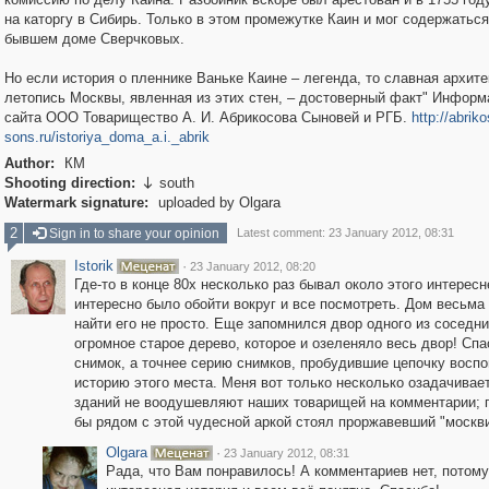
на каторгу в Сибирь. Только в этом промежутке Каин и мог содержаться
бывшем доме Сверчковых.
Но если история о пленнике Ваньке Каине – легенда, то славная архит
летопись Москвы, явленная из этих стен, – достоверный факт" Информ
сайта ООО Товарищество А. И. Абрикосова Сыновей и РГБ.
http://abrik
sons.ru/istoriya_doma_a.i._abrik
Author:
КМ
Shooting direction:
south

Watermark signature:
uploaded by Olgara
2
Sign in to share your opinion
Latest comment: 23 January 2012, 08:31
Istorik
·
23 January 2012, 08:20
Где-то в конце 80х несколько раз бывал около этого интерес
интересно было обойти вокруг и все посмотреть. Дом весьма
найти его не просто. Еще запомнился двор одного из соседни
огромное старое дерево, которое и озеленяло весь двор! Спа
снимок, а точнее серию снимков, пробудившие цепочку воспо
историю этого места. Меня вот только несколько озадачивае
зданий не воодушевляют наших товарищей на комментарии; 
бы рядом с этой чудесной аркой стоял проржавевший "москви
Olgara
·
23 January 2012, 08:31
Рада, что Вам понравилось! А комментариев нет, потому