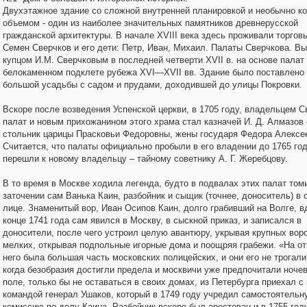
Двухэтажное здание со сложной внутренней планировкой и необычно к
объемом - один из наиболее значительных памятников древнерусской
гражданской архитектуры. В начале XVIII века здесь проживали торговы
Семен Сверчков и его дети: Петр, Иван, Михаил. Палаты Сверчкова. В
купцом И.М. Сверчковым в последней четверти XVII в. на основе палат
белокаменном подклете рубежа XVI—XVII вв. Здание было поставлено 
большой усадьбы с садом и прудами, доходившей до улицы Покровки.
Вскоре после возведения Успенской церкви, в 1705 году, владельцем 
палат и новым прихожанином этого храма стал казначей И. Д. Алмазов 
стольник царицы Прасковьи Федоровны, жены государя Федора Алексе
Считается, что палаты официально пробыли в его владении до 1765 год
перешли к новому владельцу – тайному советнику А. Г. Жеребцову.
В то время в Москве ходила легенда, будто в подвалах этих палат том
заточении сам Ванька Каин, разбойник и сыщик (точнее, доноситель) в
лице. Знаменитый вор, Иван Осипов Каин, долго грабивший на Волге, в
конце 1741 года сам явился в Москву, в сыскной приказ, и записался в
доносители, после чего устроил целую авантюру, укрывая крупных воро
мелких, открывая подпольные игорные дома и поощряя грабежи. «На от
него была большая часть московских полицейских, и они его не трогал
когда безобразия достигли предела и москвичи уже предпочитали ночев
поле, только бы не оставаться в своих домах, из Петербурга приехал с
командой генерал Ушаков, который в 1749 году учредил самостоятельн
комиссию по делу Каина. Разбойник вскоре был арестован и в 1755 год