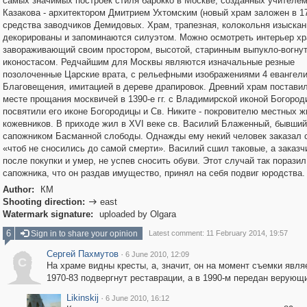
самых значимых построек стиля барокко в Москве, созданных учителе
Казакова - архитектором Дмитрием Ухтомским (новый храм заложен в 17
средства заводчиков Демидовых. Храм, трапезная, колокольня изыскан
декорированы и запоминаются силуэтом. Можно осмотреть интерьер хр
завораживающий своим простором, высотой, старинным выпукло-вогну
иконостасом. Редчайшим для Москвы являются изначальные резные
позолоченные Царские врата, с рельефными изображениями 4 евангели
Благовещения, имитацией в дереве драпировок. Древний храм поставил
месте прощания москвичей в 1390-е гг. с Владимирской иконой Богород
посвятили его иконе Богородицы и Св. Никите - покровителю местных ж
кожевников. В приходе жил в XVI веке св. Василий Блаженный, бывший
сапожником Басманной слободы. Однажды ему некий человек заказал с
«чтоб не сносились до самой смерти». Василий сшил таковые, а заказч
после покупки и умер, не успев сносить обуви. Этот случай так поразил
сапожника, что он раздав имущество, принял на себя подвиг юродства.
Author:
КМ
Shooting direction:
east

Watermark signature:
uploaded by Olgara
6
Sign in to share your opinion
Latest comment: 11 February 2014, 19:57
Сергей Пахмутов
·
6 June 2010, 12:09
С
На храме видны кресты, а, значит, он на момент съемки явл
1970-83 подвергнут реставрации, а в 1990-м передан верующи
Likinskij
·
6 June 2010, 16:12