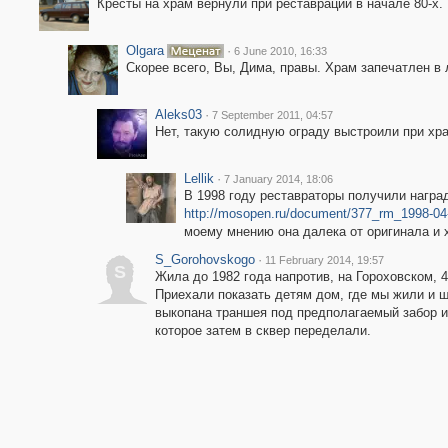
Кресты на храм вернули при реставрации в начале 80-х.
Olgara
·
6 June 2010, 16:33
Скорее всего, Вы, Дима, правы. Храм запечатлен в 
Aleks03
·
7 September 2011, 04:57
Нет, такую солидную ограду выстроили при хра
Lellik
·
7 January 2014, 18:06
В 1998 году реставраторы получили наград
http://mosopen.ru/document/377_rm_1998-04
моему мнению она далека от оригинала и 
S_Gorohovskogo
·
11 February 2014, 19:57
S
Жила до 1982 года напротив, на Гороховском, 4
Приехали показать детям дом, где мы жили и 
выкопана траншея под предполагаемый забор и 
которое затем в сквер переделали.