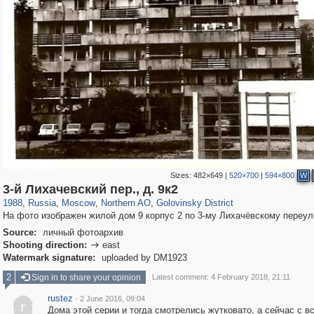
Sizes:
482×649
|
520×700
|
594×800
W
319,716
1,405,774
8,286
22,533
29,243
598
1,532
31
3-й Лихачевский пер., д. 9к2
1988
,
Russia
,
Moscow
,
Northern AO
,
Golovinsky District
На фото изображен жилой дом 9 корпус 2 по 3-му Лихачёвскому переул
Source:
личный фотоархив
Shooting direction:
east

Watermark signature:
uploaded by DM1923
2
Sign in to share your opinion
Latest comment: 4 February 2018, 21:11
rustez
·
2 June 2016, 09:04
r
Дома этой серии и тогда смотрелись жутковато, а сейчас с в