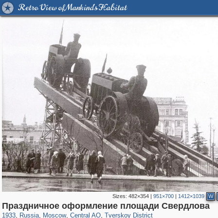
Retro View of Mankind's Habitat
Sizes:
482×354
|
951×700
|
1412×1039
W
319,724
1,406,010
159,930
8,286
29,243
5,916
53,016
2,283
Праздничное оформление площади Свердлова
1933
,
Russia
,
Moscow
,
Central AO
,
Tverskoy District