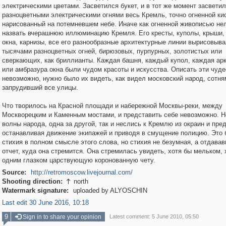
электрическими цветами. Засветился букет, и в тот же момент засвети
разноцветными электрическими огнями весь Кремль, точно огненной ки
нарисованный на потемневшем небе. Иначе как огненной живописью не
назвать вчерашнюю иллюминацию Кремля. Его кресты, куполы, крыши, 
окна, карнизы, все его разнообразные архитектурные линии вырисовыв
тысячами разноцветных огней, бирюзовых, пурпурных, золотистых или
сверкающих, как бриллианты. Каждая башня, каждый купол, каждая арк
или амбразура окна были чудом красоты и искусства. Описать эти чуде
невозможно, нужно было их видеть, как видел московский народ, сотня
запрудивший все улицы.
Что творилось на Красной площади и набережной Москвы-реки, между
Москворецким и Каменным мостами, и представить себе невозможно. 
волны народа, одна за другой, так и неслись к Кремлю из окраин и пре
останавливая движение экипажей и приводя в смущение полицию. Это
стихия в полном смысле этого слова, но стихия не безумная, а отдава
отчет, куда она стремится. Она стремилась увидеть, хотя бы мельком, 
одним глазком царствующую коронованную чету.
Source:
http://retromoscow.livejournal.com/
Shooting direction:
north

Watermark signature:
uploaded by ALYOSCHIN
Last edit 30 June 2016, 10:18
9
Sign in to share your opinion
Latest comment: 5 June 2010, 05:50