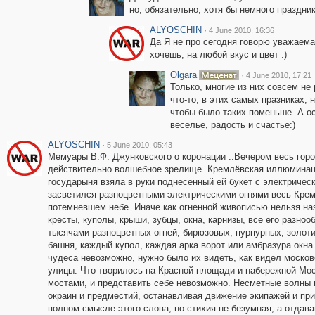
но, обязательно, хотя бы немного праздника!
ALYOSCHIN
·
4 June 2010, 16:36
Да Я не про сегодня говорю уважаема
хочешь, на любой вкус и цвет :)
Olgara
·
4 June 2010, 17:21
Только, многие из них совсем не
что-то, в этих самых празниках,
чтобы было таких поменьше. А ос
веселье, радость и счастье:)
ALYOSCHIN
·
5 June 2010, 05:43
Мемуары В.Ф. Джунковского о коронации ..Вечером весь гор
действительно волшебное зрелище. Кремлёвская иллюминация 
государыня взяла в руки поднесенный ей букет с электрическ
засветился разноцветными электрическими огнями весь Крем
потемневшем небе. Иначе как огненной живописью нельзя н
кресты, куполы, крыши, зубцы, окна, карнизы, все его разн
тысячами разноцветных огней, бирюзовых, пурпурных, золот
башня, каждый купол, каждая арка ворот или амбразура окна
чудеса невозможно, нужно было их видеть, как видел москов
улицы. Что творилось на Красной площади и набережной Мо
мостами, и представить себе невозможно. Несметные волны н
окраин и предместий, останавливая движение экипажей и пр
полном смысле этого слова, но стихия не безумная, а отдава