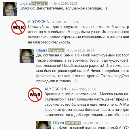
Olgara
·
4 June 2010, 15:35
Спасибо! Действительно, волшебное зрелище...:)
ALYOSCHIN
·
4 June 2010, 15:45
Пожалуйста...даже подумать страшно сколько было зат
денег на это событие. А ведь были у нас Императоры ко
обходились более скромными коронациями, а деньги на
на благотворительность.
Olgara
·
4 June 2010, 16:03
Да, согласна с Вами. Но какой неописуемый восторг,
такое зрелище, в те времена, было чудо чудесное!)
все москвичи! Незабываемая радость! Это тоже, все-
мая был потрясающий салют! Ничего подобного я не
фейерверк, тот час, сменял другой. Так было здОр
приходили в голову...:)
ALYOSCHIN
·
4 June 2010, 16:16
Зрелище с ног сшибательное...Москва была на
Император Павел большую часть денег предна
строительство больниц и ещё много чего. А Мы
красивые фотографии большая часть этого даж
заканчивается а добродетельность остаётся в 
Olgara
·
4 June 2010, 16:31
Да будет в нашей жизни, уважаемый ALYOS