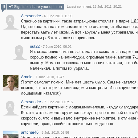
9
Sign in to share your opinion
Latest comment: 13 July 2011, 20:21
Alexsandre
·
6 June 2010, 11:09
A
Спасибо за картинки, такие аттракционы стояли и в парке ЦД
Одного полета на этом самолете мне хватило, чтобы навсегд
перестать быть летчиком. А вот карусель меня устраивала, н
животными работать тоже не пришлось.
nut22
·
7 June 2010, 06:02
n
Я к сожалению сама не застала эти самолеты в парке, н
хорошо помню качели-лодки, огромные такие, метров 7-1
высоту. Мама не разрешала мне на них кататься, пока б
маленькая, а потом их убрали...
Arnold
·
7 June 2010, 06:47
Я этот самолет помню. Мне лет шесть было. Сам не катался,
помню, как с отцом стояли рядом и смотрели. И на карусели 
лошадками катался:)
Alexsandre
·
7 June 2010, 07:15
A
Если найдете картинки с лодками-качелями, - буду благодаре
Кстати, этот самолет крутился вокруг горизонтальной оси с 
скоростью, что и вызывало внутреннее неприятие, в отличие 
карусели, вращавшейся относительно медленно.
antchar46
·
5 July 2010, 02:56
Этод атракцион находился на территории детского городка, о