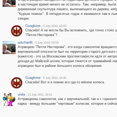
в настоящее время ничего не осталось. Там, например, были:
деревянная скульптура лешего, вылезающего из дерева, изб
"Курьих ножках". В пятидесятых годах я занимался там в лы
секции.
Guaglione
·
5 July 2010, 03:03
Спасибо! А не могли бы Вы вспомнить, где точно стоял 
"Петля Нестерова"?
antchar46
·
5 July 2010, 03:59
Атракцион "Петля Нестерова", это когда самолетик вращаетс
вертикальной плоскости был на территории старого детского 
(кажется) - это за Московским проспектом(если идти от метр
доходя до Майской аллеи, которая тянется от трамвайной ли
атракцион был в районе большого колеса обозрения.
Guaglione
·
5 July 2010, 04:45
Спасибо! Вот и я помню его где-то вблизи колеса.
urela
·
13 July 2011, 20:21
Аттракционы самолетов, как с вертикальной, так и с горизо
парка - между большим "чертовым" колесом, которое и сейч