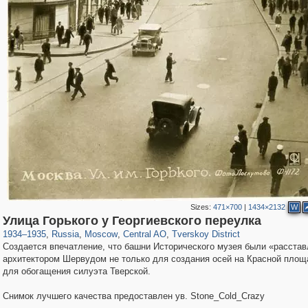
Sizes:
471×700
|
1434×2132
W
319,864
1,406,955
160,012
8,286
29,248
5,916
53,052
2,283
Улица Горького у Георгиевского переулка
1934
–
1935
,
Russia
,
Moscow
,
Central AO
,
Tverskoy District
Создается впечатление, что башни Исторического музея были «расста
архитектором Шервудом не только для создания осей на Красной площа
для обогащения силуэта Тверской.
Снимок лучшего качества предоставлен ув. Stone_Cold_Crazy