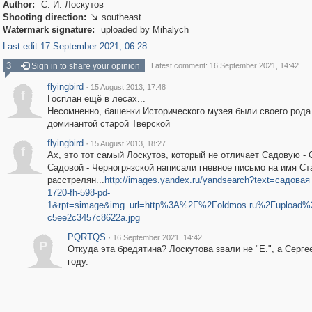
Author:
С. И. Лоскутов
Shooting direction:
southeast

Watermark signature:
uploaded by Mihalych
Last edit 17 September 2021, 06:28
3
Sign in to share your opinion
Latest comment: 16 September 2021, 14:42
flyingbird
·
15 August 2013, 17:48
f
Госплан ещё в лесах...
Несомненно, башенки Исторического музея были своего рода
доминантой старой Тверской
flyingbird
·
15 August 2013, 18:27
f
Ах, это тот самый Лоскутов, который не отличает Садовую - 
Садовой - Черногрязской написали гневное письмо на имя С
расстрелян...
http://images.yandex.ru/yandsearch?text=садова
1720-fh-598-pd-
1&rpt=simage&img_url=http%3A%2F%2Foldmos.ru%2Fupload
c5ee2c3457c8622a.jpg
PQRTQS
·
16 September 2021, 14:42
P
Откуда эта бредятина? Лоскутова звали не "Е.", а Серг
году.