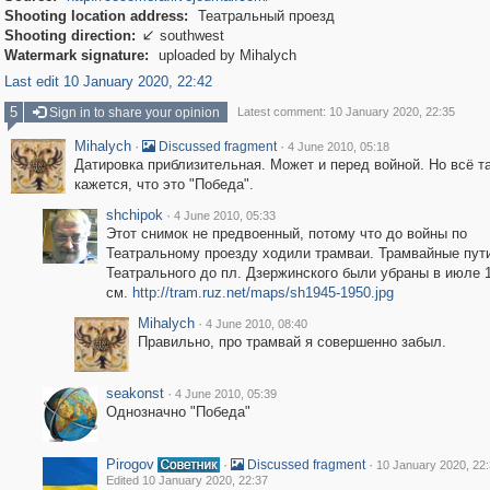
Shooting location address:
Театральный проезд
Shooting direction:
southwest

Watermark signature:
uploaded by Mihalych
Last edit 10 January 2020, 22:42
5
Sign in to share your opinion
Latest comment: 10 January 2020, 22:35
Mihalych
·
·
Discussed fragment
4 June 2010, 05:18
Датировка приблизительная. Может и перед войной. Но всё т
кажется, что это "Победа".
shchipok
·
4 June 2010, 05:33
Этот снимок не предвоенный, потому что до войны по
Театральному проезду ходили трамваи. Трамвайные пути
Театрального до пл. Дзержинского были убраны в июле 19
см.
http://tram.ruz.net/maps/sh1945-1950.jpg
Mihalych
·
4 June 2010, 08:40
Правильно, про трамвай я совершенно забыл.
seakonst
·
4 June 2010, 05:39
Однозначно "Победа"
Pirogov
·
·
Discussed fragment
10 January 2020, 22
Edited 10 January 2020, 22:37