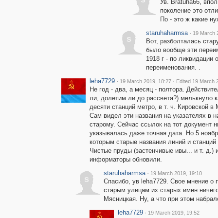
Ув. Bratuha66, впо
поколение это отли
По - это ж какие н
staruhaharmsa
·
19 March 
s
Вот, разболталась стар
было вообще эти переи
1918 г - по ликвидации
переименования. .
leha7729
·
·
19 March 2019, 18:27
Edited 19 March 
Не год - два, а месяц - полтора. Действит
ли, долетим ли до рассвета?) мелькнуло 
десяти станций метро, в т. ч. Кировской 
Сам видел эти названия на указателях в 
старому. Сейчас ссылок на тот документ н
указывалась даже точная дата. Но 5 нояб
которым старые названия линий и станций
Чистые пруды (застенчивые ивы... и т. д.)
информаторы обновили.
staruhaharmsa
·
19 March 2019, 19:10
s
Спасибо, ув leha7729. Свое мнение о
старым улицам их старых имен ничего
Мясницкая. Ну, а что при этом набрал
leha7729
·
19 March 2019, 19:52