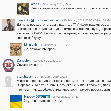
arsss
·
23 February 2015, 23:52
Значок ведомства под сенью которого печатались п
1keyst1
·
·
·
Discussed fragment
10 January 2013, 20:00
Edited 18 Ma
Да не вывеска это, а марка издателя))) А фотография, осм
позже(вскоре после закладки памятника Щербакову)и до рек
т.е "в лето 1946". Не могу рассмотреть, но похоже, что огра
"верхнюю" дату.
Mihalych
·
11 January 2013, 01:22
Да, похоже Вы правы.
Danushka
·
22 January 2013, 10:14
Снимок обновлен
staruhaharmsa
·
18 March 2019, 17:05
s
А вот на первом плане огороженное место и вроде как заклад
"Саратов"? То есть в 1946 г. его уже не было? Говорили, что 
что памятник Щербакову планировался - так это новость для 
Pirogov
·
18 March 2019, 17:11
Хрущёв к власти пришёл.