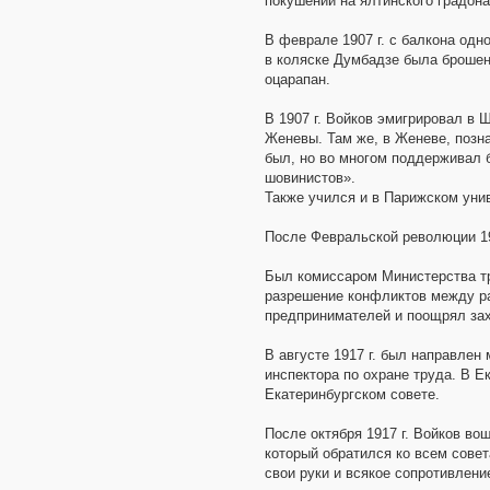
покушении на ялтинского градона
В феврале 1907 г. с балкона одн
в коляске Думбадзе была брошен
оцарапан.
В 1907 г. Войков эмигрировал в 
Женевы. Там же, в Женеве, позн
был, но во многом поддерживал 
шовинистов».
Также учился и в Парижском уни
После Февральской революции 19
Был комиссаром Министерства тр
разрешение конфликтов между р
предпринимателей и поощрял зах
В августе 1917 г. был направлен
инспектора по охране труда. В Е
Екатеринбургском совете.
После октября 1917 г. Войков во
который обратился ко всем совет
свои руки и всякое сопротивлени