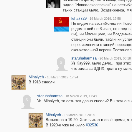
видел "Новоалексеевская" на вестибюле в
таких станции было. Воздвиженка, М
leha7729
·
19 March 2019, 19:58
Не видел на вестибюлях ни Ново-
рядом с ней не бывал, но след в
бы), ни Мясницкую, ни Воздвижен
станций они были, таблички усп
перечислением станций пересадо
окончательной версии Постановл
staruhaharmsa
·
20 March 2019, 08:18
s
Ув Kay999, было дело... при эти
что жила за ВДНХ, долго путалис
Mihalych
·
18 March 2019, 17:24
В 1918 снесли.
staruhaharmsa
·
18 March 2019, 17:49
s
Ув. Mihalych, то есть так давно снесли? Вы точно з
Mihalych
·
18 March 2019, 20:09
Возможно в 19-20. Хотя читал в своё время, что
В 1920-е уже не было
#32536