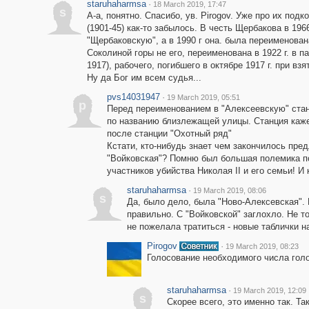
staruhaharmsa
·
18 March 2019, 17:47
s
А-а, понятно. Спасибо, ув. Pirogov. Уже про их под
(1901-45) как-то забылось. В честь Щербакова в 196
"Щербаковскую", а в 1990 г она. была переименова
Соколиной горы не его, переименована в 1922 г. в п
1917), рабочего, погибшего в октябре 1917 г. при в
Ну да Бог им всем судья...
pvs14031947
·
19 March 2019, 05:51
p
Перед переименованием в "Алексеевскую" стан
по названию близлежащей улицы. Станция каже
после станции "Охотный ряд"
Кстати, кто-нибудь знает чем закончилось пр
"Войковская"? Помню был большая полемика по
участников убийства Николая II и его семьи! И к
staruhaharmsa
·
19 March 2019, 08:06
s
Да, было дело, была "Ново-Алексевская".
правильно. С "Войковской" заглохло. Не т
не пожелала тратиться - новые таблички н
Pirogov
·
19 March 2019, 08:23
Голосование необходимого числа голо
staruhaharmsa
·
19 March 2019, 12:09
s
Скорее всего, это именно так. Т