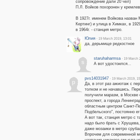
сопровождение дали 20 чел)
П.Л. Войков похоронен у кремле
В 1927г. именем Войкова назван
Кертинг) и улица в Химках, в 1929
в 1964г. - станция метро.
Юлия
·
19 March 2019, 13:01
да, дерьмище редкостное
staruhaharmsa
·
19 March 
s
А вот удостоился...
pvs14031947
·
19 March 2019, 15
p
Да, в этот раз ажиотаж с пе
толком и не начавшись. Пер
получили маразм, в Москве 
проспект, а города Ленинград
областным центром Санкт-Пе
Подбельского", постоянно ег
А вот так, станция метро с 
надо было брать с Хрущева,
даже мозаики в метро сруба
Впрочем для современной мол
названия никакого смысла н