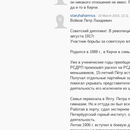
он никакого отношения не имел. Р
да и то в Керчи.
staruhaharmsa
·
19 March 2019, 12:11
s
Войков Петр Лазаревич
Советский дипломат. В революцио
августа 1917г.
Участник борьбы за советскую вл
Родился в 1888 г., в Керчи в сем
Уже в ученические годы приобщилс
РСДРП произошёл раскол на РСД
меньшевиков, 15-летний Пётр вст
Получал отдельные партийные з
помогал укрывать представителе
деятельность его исключили из ш
Семья переехала в Ялту. Петра 
гимназии. Но и оттуда он был вс
Работая в порту, сдал экстерном
Петербургский горный институт,
деятельность.
Летом 1906 г. вступил в боевую