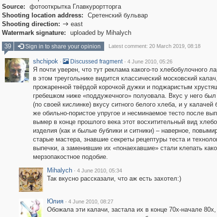
Source:
фотооткрытка Главкурортторга
Shooting location address:
Сретенский бульвар
Shooting direction:
east

Watermark signature:
uploaded by Mihalych
39
Sign in to share your opinion
Latest comment: 20 March 2019, 08:18
shchipok
·
·
Discussed fragment
4 June 2010, 05:26
Я почти уверен, что тут реклама какого-то хлебобулочного ла
в этом треугольнике видится классический московский калач,
прожаренной твёрдой корочкой дужки и поджаристым хруст
гребешком ниже «поддужечного» полуовала. Вкус у него был
(по своей кислинке) вкусу ситного белого хлеба, и у калачей
же обильно-пористое упругое и несминаемое тесто после вып
вымер в конце прошлого века этот восхитительный вид хлеб
изделия (как и былые бублики и ситники) – наверное, повыми
старые мастера, знавшие секреты рецептуры теста и техноло
выпечки, а заменившие их «понаехавшие» стали клепать како
мерзопакостное подобие.
Mihalych
·
4 June 2010, 05:34
Так вкусно рассказали, что аж есть захотел:)
Юлия
·
4 June 2010, 08:27
Обожала эти калачи, застала их в конце 70х-начале 80х,