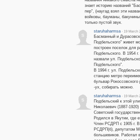
знает историю названий "Ба
пер", (наугад взял эти назва
войковы, бауманы, бакунины
только пустой звук.
staruhaharmsa
·
19 March 
s
Басманный и Дурасовск
Подбельского" живет мо
построен поселок для р
Подбельского. В 1954 г.
назвали ул. Подбельско
Подбельского".
В 1994 г. ул. Подбельск
станцию метро переимен
бульвар Рокоссовского 
-ух, собирать можно.
staruhaharmsa
·
19 March 
s
Подбельский к этой ули
Николаевич (1887-1920)
Советский государстве
Родился в Якутии, где 
Член РСДРП с 1905 г. В
РСДРП(б), депутатом М
большевиков. Работал в