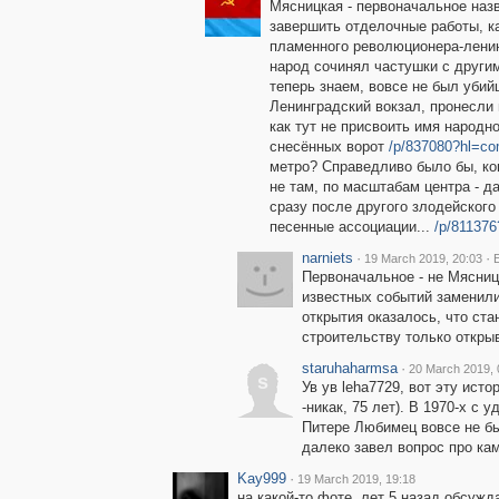
Мясницкая - первоначальное наз
завершить отделочные работы, к
пламенного революционера-ленинц
народ сочинял частушки с други
теперь знаем, вовсе не был убийц
Ленинградский вокзал, пронесли 
как тут не присвоить имя народ
снесённых ворот
/p/837080?hl=c
метро? Справедливо было бы, ко
не там, по масштабам центра - д
сразу после другого злодейског
песенные ассоциации...
/p/81137
narniets
·
·
19 March 2019, 20:03
E
Первоначальное - не Мясниц
известных событий заменили
открытия оказалось, что стан
строительству только откры
staruhaharmsa
·
20 March 2019, 
s
Ув ув leha7729, вот эту ист
-никак, 75 лет). В 1970-х с 
Питере Любимец вовсе не бы
далеко завел вопрос про кам
Kay999
·
19 March 2019, 19:18
на какой-то фоте, лет 5 назад обсужда