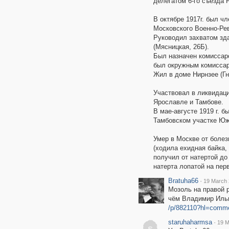
делегатом 6-го съезда
В октябре 1917г. был ч
Московского Военно-Ре
Руководил захватом зда
(Мясницкая, 26Б).
Был назначен комиссаро
был окружным комиссар
Жил в доме Нирнзее (Гне
Участвовал в ликвидаци
Ярославле и Тамбове.
В мае-августе 1919 г. 
Тамбовском участке Юж
Умер в Москве от болез
(ходила ехидная байка,
получил от натертой до
натерта лопатой на пер
Bratuha66
·
19 March 
Мозоль на правой р
чём Владимир Ильи
/p/882110?hl=comm
staruhaharmsa
·
19 M
s