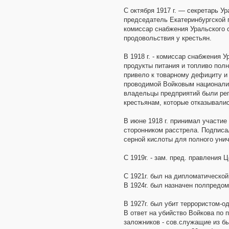
С октября 1917 г. — секретарь У
председатель Екатеринбургской г
комиссар снабжения Уральского с
продовольствия у крестьян.
В 1918 г. - комиссар снабжения У
продукты питания и топливо пол
привело к товарному дефициту и
проводимой Войковым национали
владельцы предприятий были ре
крестьянам, которые отказывали
В июне 1918 г. принимал участие
сторонником расстрела. Подписа
серной кислоты для полного уни
С 1919г. - зам. пред. правления
С 1921г. был на дипломатической
В 1924г. был назначен полпредом
В 1927г. был убит террористом-о
В ответ на убийство Войкова по 
заложников - сов.служащие из бы