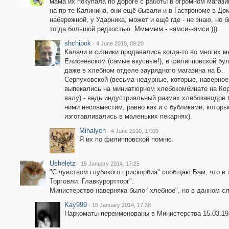
мама их покупала по дороге с работы в огромном магаз
на пр-те Калинина, они ещё бывали и в Гастрономе в До
набережной, у Ударника, может и ещё где - не знаю, но 
тогда большой редкостью. Мммммм - нямси-нямси )))
shchipok
·
4 June 2010, 09:20
Калачи и ситники продавались когда-то во многих м
Елисеевском (самые вкусные!), в филипповской бул
даже в хлебном отделе заурядного магазина на Б.
Серпуховской (весьма недурные, которые, наверное
выпекались на миниатюрном хлебокомбинате на Ко
валу) - ведь индустриальный размах хлебозаводов 
ними несовместим, равно как и с бубликами, которы
изготавливались в маленьких пекарнях).
Mihalych
·
4 June 2010, 17:09
Я их по филипповской помню.
Usheletz
·
15 January 2014, 17:25
"С чувством глубокого прискорбия" сообщаю Вам, что в
Торговли. Главкурортторг".
Министерство наверняка было "хлебное", но в данном сл
Kay999
·
15 January 2014, 17:38
Наркоматы переименованы в Министерства 15.03.1946..