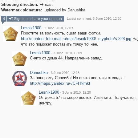
Shooting direction:
east

Watermark signature:
uploaded by Danushka
4
Sign in to share your opinion
Latest comment: 3 June 2010, 12:20
Lesnik1900
·
3 June 2010, 12:03
Простите за вольность, сшил ваши фотки.
http://content.foto.mail.ru/mail/lesnik1900/_myphoto/s-328.jpg
На
что это поможет поставить точку точнее.
Lesnik1900
·
3 June 2010, 12:09
Снято от дома 44. Направление запад.
Danushka
·
3 June 2010, 12:18
За панораму Спасибо! Но снято все-таки отсюда -
http://maps.yandex.ru/-/CFHNmkt
Lesnik1900
·
3 June 2010, 12:20
От дома 57 на сееро-восток. Извините. Получается, 
центру.