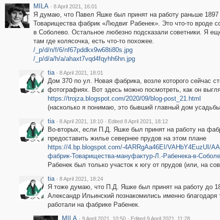
MILA
·
8 April 2021, 16:01
Я думаю, что Павел Яшке был принят на работу раньше 1897 
Товарищества фабрик «Людвиг Рабенек». Это что-то вроде со
в Соболево. Остальное любезно подсказали советники. Я ещ
там где колясочка, есть что-то похожее.
/_p/d/n/f/6/nf67pddkx9w68ti80s.jpg
/_p/d/a/h/a/ahaxt7vqd4fqyhh6hn.jpg
tia
·
8 April 2021, 18:01
Дом 370 по ул. Новая фабрика, возле которого сейчас с
фотографиях. Вот здесь можно посмотреть, как он выгл
https://trojza.blogspot.com/2020/09/blog-post_21.html
(насколько я понимаю, это бывший главный дом усадьбы
tia
·
·
8 April 2021, 18:10
Edited 8 April 2021, 18:12
Во-вторых, если П.Д. Яшке был принят на работу на фаб
предоставить жилье севернее прудов на этом плане
https://4.bp.blogspot.com/-4ARRgAa46EI/VAHbY4EuzUI/
фабрик-Товарищества-мануфактур-Л.-Рабенека-в-Соболев
Рабенек был только участок к югу от прудов (или, на со
tia
·
8 April 2021, 18:24
Я тоже думаю, что П.Д. Яшке был принят на работу до 18
Александр Ильинский познакомились именно благодаря т
работали на фабрике Рабенек.
MILA
·
·
9 April 2021, 10:50
Edited 9 April 2021, 11:28