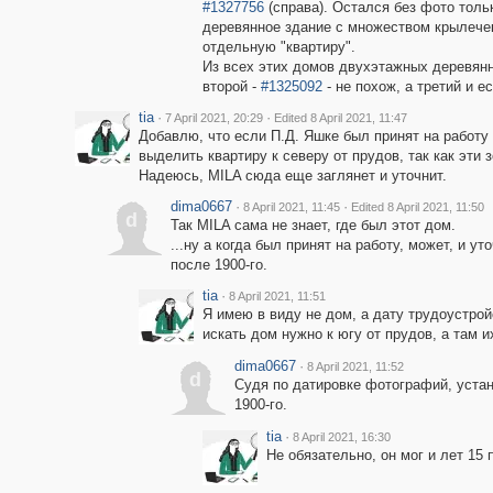
#1327756
(справа). Остался без фото тольк
деревянное здание с множеством крылечек
отдельную "квартиру".
Из всех этих домов двухэтажных деревянн
второй -
#1325092
- не похож, а третий и е
tia
·
·
7 April 2021, 20:29
Edited 8 April 2021, 11:47
Добавлю, что если П.Д. Яшке был принят на работу 
выделить квартиру к северу от прудов, так как эти
Надеюсь, MILA сюда еще заглянет и уточнит.
dima0667
·
·
8 April 2021, 11:45
Edited 8 April 2021, 11:50
d
Так MILA сама не знает, где был этот дом.
...ну а когда был принят на работу, может, и у
после 1900-го.
tia
·
8 April 2021, 11:51
Я имею в виду не дом, а дату трудоустрой
искать дом нужно к югу от прудов, а там и
dima0667
·
8 April 2021, 11:52
d
Судя по датировке фотографий, уста
1900-го.
tia
·
8 April 2021, 16:30
Не обязательно, он мог и лет 15