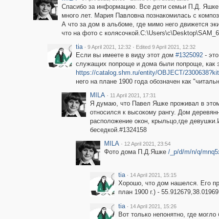
Спасибо за информацию. Все дети семьи П.Д. Яшке
много лет. Мария Павловна познакомилась с композ
А что за дом в альбоме, где мимо него движется э
что на фото с колясочкой.C:\Users\с\Desktop\SAM_6
tia
·
·
9 April 2021, 12:32
Edited 9 April 2021, 12:32
Если вы имеете в виду этот дом
#1325092
- эт
служащих попроще и дома были попроще, как э
https://catalog.shm.ru/entity/OBJECT/2300638?k
него на плане 1900 года обозначен как "читал
MILA
·
11 April 2021, 17:31
Я думаю, что Павел Яшке проживал в этом
относился к высокому рангу. Дом деревян
расположение окон, крыльцо,где девушки.
беседкой.#1324158
MILA
·
12 April 2021, 23:54
Фото дома П.Д.Яшке
/_p/d/m/n/q/mnq
tia
·
14 April 2021, 15:15
Хорошо, что дом нашелся. Его п
план 1900 г.) - 55.912679,38.01969
tia
·
14 April 2021, 15:26
Вот только непонятно, где могло