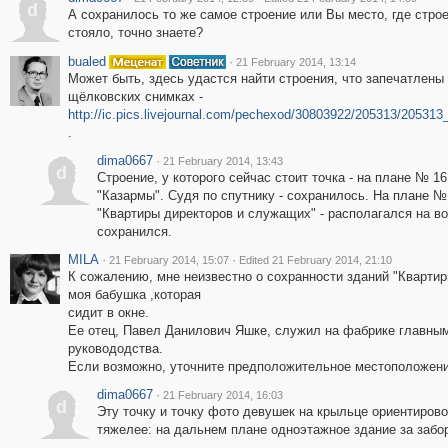
d
А сохранилось то же самое строение или Вы место, где стро
стояло, точно знаете?
bualed
·
21 February 2014, 13:14
Может быть, здесь удастся найти строения, что запечатлены
щёлковских снимках -
http://ic.pics.livejournal.com/pechexod/30803922/205313/205313_o
.
dima0667
·
21 February 2014, 13:43
d
Строение, у которого сейчас стоит точка - на плане № 16
"Казармы". Судя по спутнику - сохранилось. На плане №
"Квартиры директоров и служащих" - располагался на вос
сохранился.
MILA
·
·
21 February 2014, 15:07
Edited 21 February 2014, 21:10
К сожалению, мне неизвестно о сохранности зданий "Кварти
моя бабушка ,которая
сидит в окне.
Ее отец, Павел Данилович Яшке, служил на фабрике главным
руковододства.
Если возможно, уточните предположительное местоположени
dima0667
·
21 February 2014, 16:03
d
Эту точку и точку фото девушек на крыльце ориентирово
тяжелее: на дальнем плане одноэтажное здание за заборч