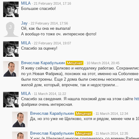
MILA
·
21 February 2014, 17:16
Большое спасибо!
Jay
·
22 February 2014, 17:56
J
Ой, как бы она не выпала!
А вообще-то тоже оч. интересное фото!
MILA
·
22 February 2014, 19:07
Спасибо за оценку!
Вячеслав Карабулькин
·
10 March 2014, 20:45
Я живу сейчас в Щелково и неподалеку работаю. Сохранилис
по ул.Новая Фабрика), похожих на этот, именно на Соболевке 
были построены. Еще 2 дома были снесены несколько лет наз
жилой дом, который, впрочем, так и недостроили...
MILA
·
11 March 2014, 11:22
Спасибо за сведения. Я нашла похожий дом на этом сайте
ht
фабрики очень интересная.
Вячеслав Карабулькин
·
11 March 2014, 12:34
Да, но это уже не Щелково, хотя и рядом, менее чем в 1
Вячеслав Карабулькин
·
11 March 2014, 12:35
У нас (в Щелково) многое сохранилось со времен Рабен