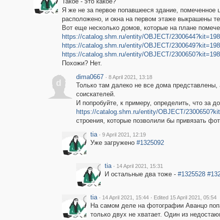
Такое - это какое?
Я же не за первое попавшееся здание, помеченное 
расположено, и окна на первом этаже выкрашены тем
Вот еще несколько домов, которые на плане помеч
https://catalog.shm.ru/entity/OBJECT/2300644?kit=1
https://catalog.shm.ru/entity/OBJECT/2300649?kit=1
https://catalog.shm.ru/entity/OBJECT/2300650?kit=1
Похожи? Нет.
dima0667
·
8 April 2021, 13:18
d
Только там далеко не все дома представлены,
соискателей.
И попробуйте, к примеру, определить, что за д
https://catalog.shm.ru/entity/OBJECT/2300650?k
строения, которые позволили бы привязать фот
tia
·
9 April 2021, 12:19
Уже загружено
#1325092
tia
·
14 April 2021, 15:31
И остальные два тоже -
#1325528
#13
tia
·
·
14 April 2021, 15:44
Edited 15 April 2021, 05:54
На самом деле на фотографии Аванцо попали
только двух не хватает. Один из недоста