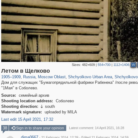
Sizes:
482×609
|
554×700
|
1112×1406
W
96,438
1,406,837
1,691
29,243
5,538
19
848
9
Летом в Щелково
1905
–
1909
,
Russia
,
Moscow Oblast
,
Shchyolkovo Urban Area
,
Shchyolkovo
Дом для служащих "Бумагопрядильной фабрики Рабенека" /после рево
"1Мая" в Соболево.
Source:
семейный архив
Shooting location address:
Соболево
Shooting direction:
south

Watermark signature:
uploaded by MILA
Last edit 15 April 2021, 17:32
38
Sign in to share your opinion
Latest comment: 14 April 2021, 16:28
dima0667
·
·
21 February 2014, 12:39
Edited 21 February 2014, 14:59