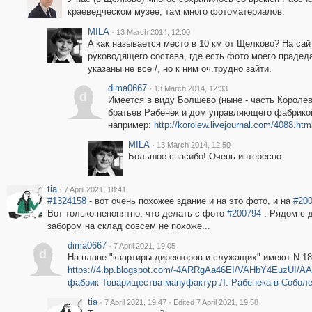
краеведческом музее, там много фотоматериалов.
MILA
·
13 March 2014, 12:00
A как называется место в 10 км от Щелково? На сай
руководящего состава, где есть фото моего прадед
указаны не все /, но к ним оч.трудно зайти.
dima0667
·
13 March 2014, 12:33
d
Имеется в виду Болшево (ныне - часть Королев
братьев Рабенек и дом управляющего фабрико
например:
http://korolew.livejournal.com/4088.htm
MILA
·
13 March 2014, 12:50
Большое спасибо! Очень интересно.
tia
·
7 April 2021, 18:41
#1324158
- вот очень похожее здание и на это фото, и на
#20
Вот только непонятно, что делать с фото
#200794
. Рядом с 
забором на склад совсем не похоже...
dima0667
·
7 April 2021, 19:05
d
На плане "квартиры директоров и служащих" имеют N 18,
https://4.bp.blogspot.com/-4ARRgAa46EI/VAHbY4EuzUI/
фабрик-Товарищества-мануфактур-Л.-Рабенека-в-Соболев
tia
·
·
7 April 2021, 19:47
Edited 7 April 2021, 19:58