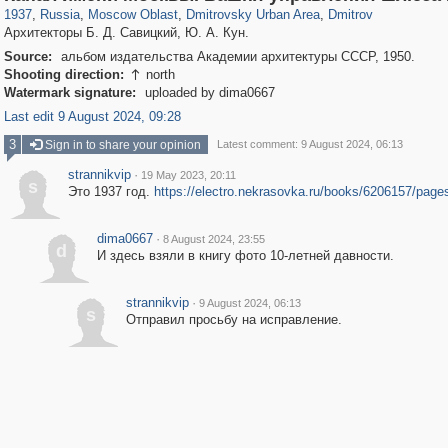
1937
,
Russia
,
Moscow Oblast
,
Dmitrovsky Urban Area
,
Dmitrov
Архитекторы Б. Д. Савицкий, Ю. А. Кун.
Source:
альбом издательства Академии архитектуры СССР, 1950.
Shooting direction:
north

Watermark signature:
uploaded by dima0667
Last edit 9 August 2024, 09:28
3
Sign in to share your opinion
Latest comment: 9 August 2024, 06:13
strannikvip
·
19 May 2023, 20:11
s
Это 1937 год.
https://electro.nekrasovka.ru/books/6206157/page
dima0667
·
8 August 2024, 23:55
d
И здесь взяли в книгу фото 10-летней давности.
strannikvip
·
9 August 2024, 06:13
s
Отправил просьбу на исправление.